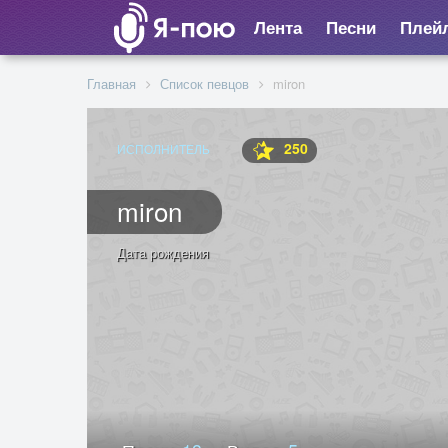
Лента
Песни
Плей
Главная
Список певцов
miron
250
ИСПОЛНИТЕЛЬ
miron
Дата рождения