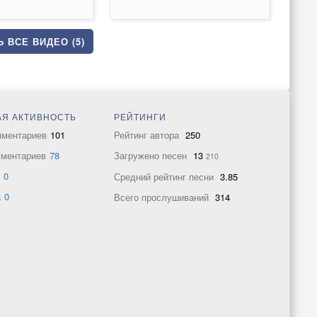
 ВСЕ ВИДЕО (5)
Я АКТИВНОСТЬ
РЕЙТИНГИ
мментариев
101
Рейтинг автора
250
мментариев
78
Загружено песен
13
210
в
0
Средний рейтинг песни
3.85
а
0
Всего прослушиваний
314