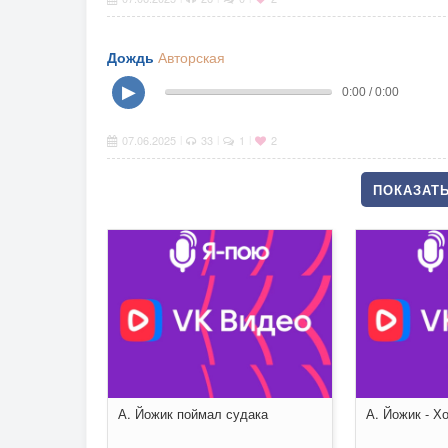
Дождь
Авторская
▶
0:00 / 0:00
07.06.2025
33
1
2
|
|
|
ПОКАЗАТЬ
А. Йожик поймал судака
А. Йожик - Хо