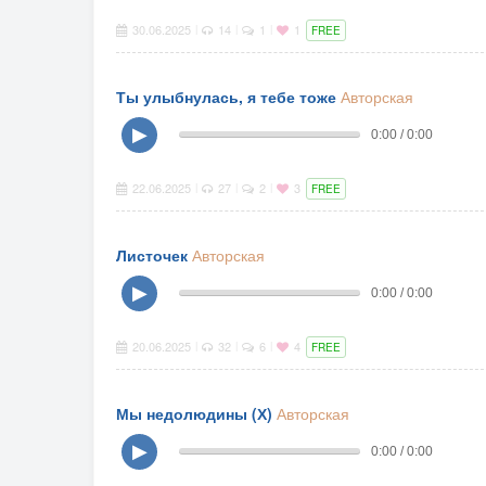
30.06.2025
14
1
1
|
|
|
FREE
Ты улыбнулась, я тебе тоже
Авторская
▶
0:00 / 0:00
22.06.2025
27
2
3
|
|
|
FREE
Листочек
Авторская
▶
0:00 / 0:00
20.06.2025
32
6
4
|
|
|
FREE
Мы недолюдины (Х)
Авторская
▶
0:00 / 0:00