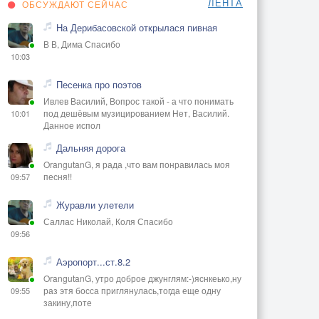
ЛЕНТА
ОБСУЖДАЮТ СЕЙЧАС
На Дерибасовской открылася пивная
В В, Дима Спасибо
10:03
Песенка про поэтов
Ивлев Василий, Вопрос такой - а что понимать
под дешёвым музицированием Нет, Василий.
10:01
Данное испол
Дальняя дорога
OrangutanG, я рада ,что вам понравилась моя
песня!!
09:57
Журавли улетели
Саллас Николай, Коля Спасибо
09:56
Аэропорт...ст.8.2
OrangutanG, утро доброе джунглям:-)яснкеько,ну
раз этя босса приглянулась,тогда еще одну
09:55
закину,поте