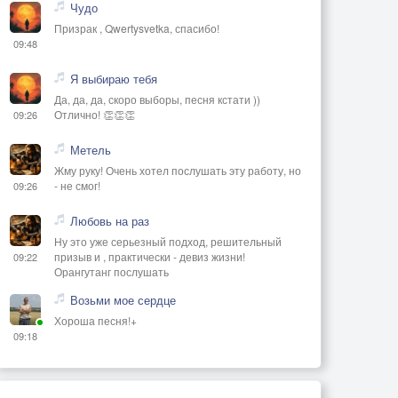
Чудо
Призрак , Qwertysvetka, спасибо!
09:48
Я выбираю тебя
Да, да, да, скоро выборы, песня кстати ))
Отлично! 👏👏👏
09:26
Метель
Жму руку! Очень хотел послушать эту работу, но
- не смог!
09:26
Любовь на раз
Ну это уже серьезный подход, решительный
призыв и , практически - девиз жизни!
09:22
Орангутанг послушать
Возьми мое сердце
Хороша песня!+
09:18