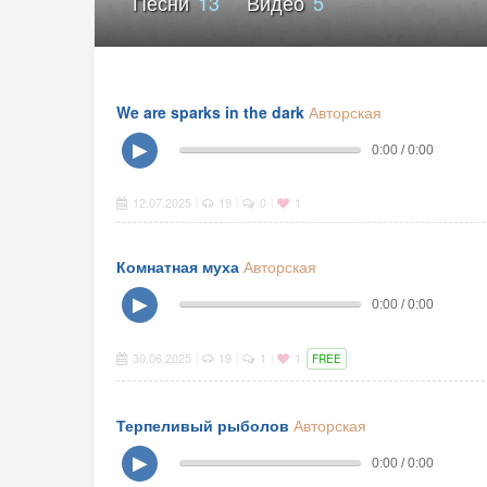
Песни
13
Видео
5
We are sparks in the dark
Авторская
▶
0:00 / 0:00
12.07.2025
19
0
1
|
|
|
Комнатная муха
Авторская
▶
0:00 / 0:00
30.06.2025
19
1
1
|
|
|
FREE
Терпеливый рыболов
Авторская
▶
0:00 / 0:00