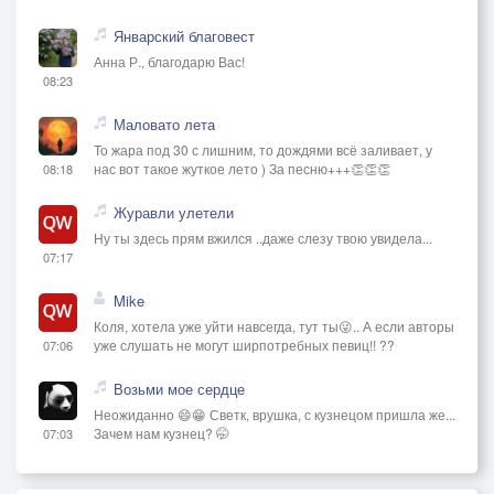
Январский благовест
Анна Р., благодарю Вас!
08:23
Маловато лета
То жара под 30 с лишним, то дождями всё заливает, у
нас вот такое жуткое лето ) За песню+++👏👏👏
08:18
Журавли улетели
Ну ты здесь прям вжился ..даже слезу твою увидела...
07:17
Mike
Коля, хотела уже уйти навсегда, тут ты😜.. А если авторы
уже слушать не могут ширпотребных певиц!! ??
07:06
Возьми мое сердце
Неожиданно 😄😁 Светк, врушка, с кузнецом пришла же...
Зачем нам кузнец? 🤭
07:03