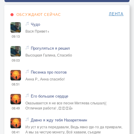
ЛЕНТА
ОБСУЖДАЮТ СЕЙЧАС
Чудо
Вася Привет+
09:13
Прогуляться я решил
Высоцкая Галина, Спасибо
09:03
Песенка про поэтов
Анна Р., Анна спасибо!
08:51
Его большое сердце
Оказывается я не все песни Митяева слышал((
Отличная работа! ,👏👏👏👍
08:49
Давно я жду тебя Назаретянин
Из уст в уста передавали, Ведь явно где-то да приврали,
А мы за чистую монету, Всё хаваем, съедим
08:41