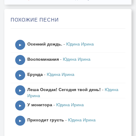
Совсем раздетые стоят.
И опустевшие поляны
ПОХОЖИЕ ПЕСНИ
Цветами не волнуют взгляд.
Как постарела плакса-осень!
Осенний дождь.
-
Юдина Ирина
И желтый цвет уже не в моде
▶
А в голове мелькает проседь,
Воспоминания
-
Юдина Ирина
У жизни белый на подходе...
▶
Ерунда
-
Юдина Ирина
Но все же сохраню надежду.
▶
Пусть время годы в даль несет.
Леша Осидак! Сегодня твой день!
-
Юдина
Весна наступит, как и прежде
▶
Ирина
И ветер тучи унесет.
У монитора
-
Юдина Ирина
▶
Приходит грусть
-
Юдина Ирина
▶