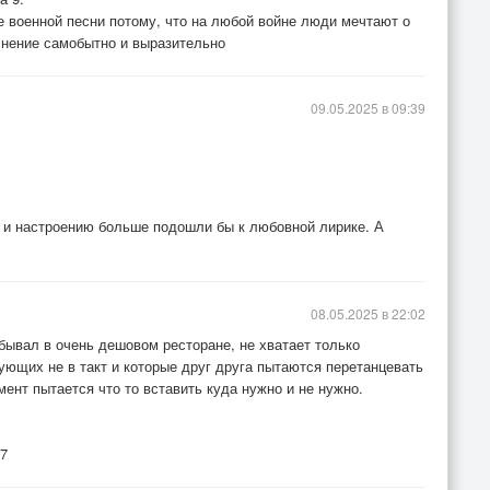
се военной песни потому, что на любой войне люди мечтают о
лнение самобытно и выразительно
09.05.2025 в 09:39
 и настроению больше подошли бы к любовной лирике. А
08.05.2025 в 22:02
бывал в очень дешовом ресторане, не хватает только
ющих не в такт и которые друг друга пытаются перетанцевать
ент пытается что то вставить куда нужно и не нужно.
 7