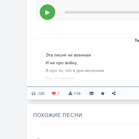
▶
Те
Эта песня не военная
И не про войну,
А про то, что в дни весенние
Как-то тишину
Люди вдруг услышали,
130
Сразу не поня'в,
7
119
По веленью свыше ли?
Чудо или явь?
ПОХОЖИЕ ПЕСНИ
Припев 1