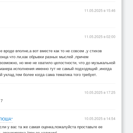
11.05.2025 в 15:46
11.05.2025 в 02:00
е вроде вполне,а вот вместе как то не совсем ,у стихов
конца что ли,как обрывки разных мыслей ,причем
возможно, но мне не хватило целостности, что до музыкальной
 манера исполнения именно тут не самый подходящий ,иногда
й уклад,тем более когда сама тематика того требует.
10.05.2025 в 17:25
 7
10.05.2025 в 14:54
АТЮША"
ли у вас та же самая оценка,пожалуйста проставьте ее
-,аранжировка (при ее наличии).