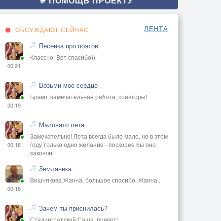
ПОМОЩЬ ПРОЕКТУ
ЛЕНТА
ОБСУЖДАЮТ СЕЙЧАС
Песенка про поэтов
Классно! Вот спасибо))
00:21
Возьми мое сердце
Браво, замечательная работа, соавторы!
00:19
Маловато лета
Замечательно! Лета всегда было мало, но в этом
году только одно желание - поскорее бы оно
00:18
закончи
Земляника
Вишнякова Жанна, большое спасибо, Жанна..
00:18
Зачем ты приснилась?
Сталинградский Саша, привет!