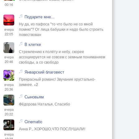
00:16
Подарите мне...
Ну да, из пафоса "то что было не со мной
помню"? От лица бабушки и надо было строить
вчера
22:05
повествован
В клетке
Стремлению к полёту и небу, скорее
ассоциируется не совсем с земным пониманием
вчера
20:46
свободы, а со свободо
Январский благовест
Прекрасный романс! Звучание хрустально-
зимнее. +2
вчера
20:36
Сыновьям
Фёдорова Наталья, Спасибо
вчера
20:22
Cinematic
Анна Р., ХОРОШО,ЧТО ПОСЛУШАЛИ!
вчера
19:38