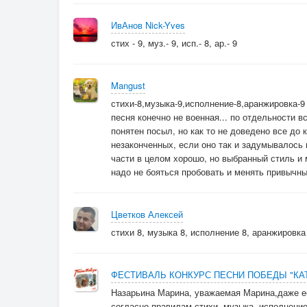
Ада на Земле.
ИвАнов Nick-Yves
Припев 2
стих - 9, муз.- 9, исп.- 8, ар.- 9
В этот день стартует
Mangust
Мирное "уже".
стихи-8,музыка-9,исполнение-8,аранжировка-9
Значит, не впустую
песня конечно не военная... по отдельности вс
Было столько жертв.
понятен посыл, но как то не доведено все до 
Значит, не напрасно,
незаконченных, если оно так и задумывалось 
Значит, всё не зря!
части в целом хорошо, но выбранный стиль и
надо не бояться пробовать и менять привычны
Красная
И заря!
Цветков Алексей
стихи 8, музыка 8, исполнение 8, аранжировка
Послесловие
ФЕСТИВАЛЬ КОНКУРС ПЕСНИ ПОБЕДЫ "К
Эта песня не военная
Назарьина Марина, уважаемая Марина,даже ес
Я пою про мир......
согласно правилам,стихи-,музыка-,исполнение