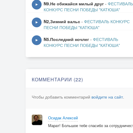
В этот день начнëтся
N9.Не обижайся милый друг
-
ФЕСТИВАЛЬ
▶
Время без войны.
КОНКУРС ПЕСНИ ПОБЕДЫ "КАТЮША"
Значит, всё зачтëтся,
N2,Зимний вальс
-
ФЕСТИВАЛЬ КОНКУРС
Жертвы учтены.
▶
ПЕСНИ ПОБЕДЫ "КАТЮША"
В этот день прекрасный
Жизнь наступит вновь.
N5.Последний ночлег
-
ФЕСТИВАЛЬ
▶
КОНКУРС ПЕСНИ ПОБЕДЫ "КАТЮША"
Красная
Не только кровь....
Второй куплет:
КОММЕНТАРИИ (22)
Эта песня не военная,
А уже про мир.
Чтобы добавить комментарий
войдите на сайт
.
И аортою, и венами
Ты его прими!
Миллионы лет ещё
Осидак Алексей
Миллиард им вслед
Марат! Большое тебе спасибо за сотрудничест
И не вздумают насчёт