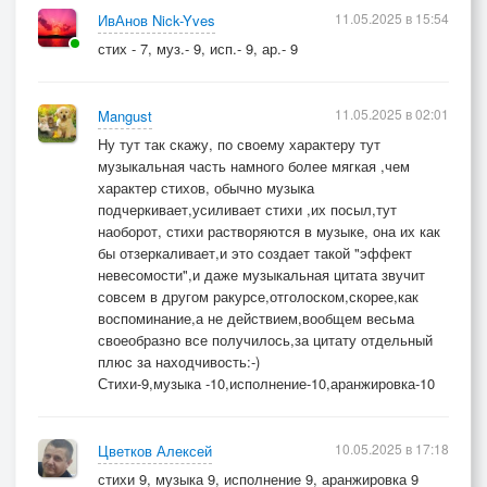
11.05.2025 в 15:54
ИвАнов Nick-Yves
стих - 7, муз.- 9, исп.- 9, ар.- 9
11.05.2025 в 02:01
Mangust
Ну тут так скажу, по своему характеру тут
музыкальная часть намного более мягкая ,чем
характер стихов, обычно музыка
подчеркивает,усиливает стихи ,их посыл,тут
наоборот, стихи растворяются в музыке, она их как
бы отзеркаливает,и это создает такой "эффект
невесомости",и даже музыкальная цитата звучит
совсем в другом ракурсе,отголоском,скорее,как
воспоминание,а не действием,вообщем весьма
своеобразно все получилось,за цитату отдельный
плюс за находчивость:-)
Стихи-9,музыка -10,исполнение-10,аранжировка-10
10.05.2025 в 17:18
Цветков Алексей
стихи 9, музыка 9, исполнение 9, аранжировка 9