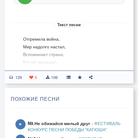
Текст песни
Отгремела война,
Мир надолго настал,
Вспоминает страна,
Кто её защищал.
129
Кто в жестоком бою
6
106
Был отважен и смел,
За Отчизну свою
ПОХОЖИЕ ПЕСНИ
Сам себя не жалел.
Где сражения шли,
N9.Не обижайся милый друг
-
ФЕСТИВАЛЬ
Лечит раны земля,
▶
КОНКУРС ПЕСНИ ПОБЕДЫ "КАТЮША"
Где бойцы полегли,