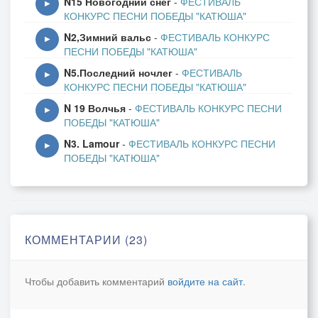
N15 Новогодний снег
-
ФЕСТИВАЛЬ
Колосятся поля.
▶
КОНКУРС ПЕСНИ ПОБЕДЫ "КАТЮША"
N2,Зимний вальс
-
ФЕСТИВАЛЬ КОНКУРС
А над полем туман,
▶
ПЕСНИ ПОБЕДЫ "КАТЮША"
Он висит в тишине,
N5.Последний ночлег
-
ФЕСТИВАЛЬ
Словно белый экран:
▶
КОНКУРС ПЕСНИ ПОБЕДЫ "КАТЮША"
Снова фильм о войне.
N 19 Волчья
-
ФЕСТИВАЛЬ КОНКУРС ПЕСНИ
▶
ПОБЕДЫ "КАТЮША"
Значит, снова в поход
N3. Lamour
-
ФЕСТИВАЛЬ КОНКУРС ПЕСНИ
Соберутся сыны,
▶
ПОБЕДЫ "КАТЮША"
И сплотится народ –
Много нас у страны.
Затвердят на века
Пусть враги наизусть:
КОММЕНТАРИИ (23)
Неизменно крепка
Наша матушка-Русь.
Чтобы добавить комментарий
войдите на сайт
.