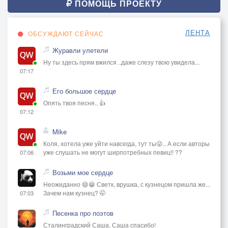
ПОМОЩЬ ПРОЕКТУ
ЛЕНТА
ОБСУЖДАЮТ СЕЙЧАС
Журавли улетели
Ну ты здесь прям вжился ..даже слезу твою увидела...
07:17
Его большое сердце
Опять твоя песня.. 👍
07:12
Mike
Коля, хотела уже уйти навсегда, тут ты😜.. А если авторы
уже слушать не могут ширпотребных певиц!! ??
07:06
Возьми мое сердце
Неожиданно 😄😁 Светк, врушка, с кузнецом пришла же...
Зачем нам кузнец? 🤭
07:03
Песенка про поэтов
Сталинградский Саша, Саша спасибо!