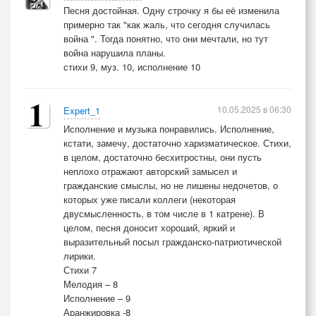
Песня достойная. Одну строчку я бы её изменила
примерно так "как жаль, что сегодня случилась
война ". Тогда понятно, что они мечтали, но тут
война нарушила планы.
стихи 9, муз. 10, исполнение 10
10.05.2025 в 06:30
Expert_1
Исполнение и музыка понравились. Исполнение,
кстати, замечу, достаточно харизматическое. Стихи,
в целом, достаточно бесхитростны, они пусть
неплохо отражают авторский замысел и
гражданские смыслы, но не лишены недочетов, о
которых уже писали коллеги (некоторая
двусмысленность, в том числе в 1 катрене). В
целом, песня доносит хороший, яркий и
выразительный посыл гражданско-патриотической
лирики.
Стихи 7
Мелодия – 8
Исполнение – 9
Аранжировка -8