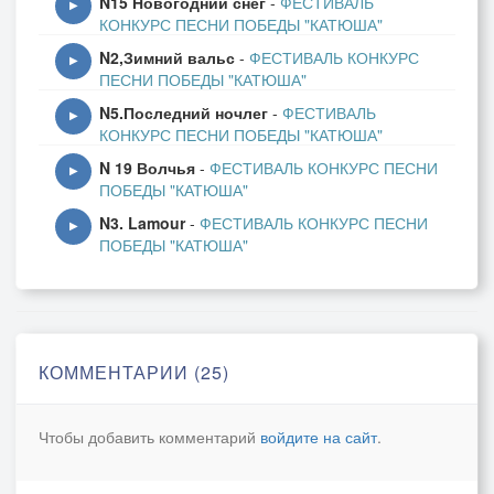
N15 Новогодний снег
-
ФЕСТИВАЛЬ
▶
КОНКУРС ПЕСНИ ПОБЕДЫ "КАТЮША"
И будут хранится в музеях зачётки.
N2,Зимний вальс
-
ФЕСТИВАЛЬ КОНКУРС
Не каждый из нас доживёт до весны.
▶
ПЕСНИ ПОБЕДЫ "КАТЮША"
Простые мальчишки, простые девчонки
N5.Последний ночлег
-
ФЕСТИВАЛЬ
Останутся в памяти страшной войны.
▶
КОНКУРС ПЕСНИ ПОБЕДЫ "КАТЮША"
N 19 Волчья
-
ФЕСТИВАЛЬ КОНКУРС ПЕСНИ
▶
ПОБЕДЫ "КАТЮША"
N3. Lamour
-
ФЕСТИВАЛЬ КОНКУРС ПЕСНИ
▶
ПОБЕДЫ "КАТЮША"
КОММЕНТАРИИ (25)
Чтобы добавить комментарий
войдите на сайт
.