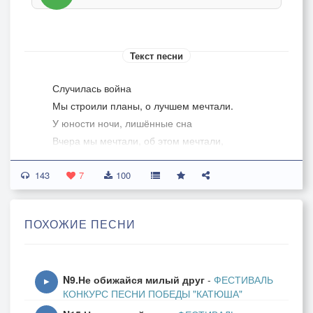
Текст песни
Случилась война
Мы строили планы, о лучшем мечтали.
У юности ночи, лишённые сна
Вчера мы мечтали, об этом мечтали,
Но только сегодня случилась война.
143
Закрыты зачётки, отложены книжки.
7
100
Лишь звук метронома пронзит тишину.
Простые девчонки, простые мальчишки
ПОХОЖИЕ ПЕСНИ
В солдатских шинелях ушли на войну.
Вы не сомневайтесь, себя мы покажем.
За правое дело сильны мы вдвойне.
N9.Не обижайся милый друг
-
ФЕСТИВАЛЬ
Враг будет повержен, враг будет наказан.
▶
КОНКУРС ПЕСНИ ПОБЕДЫ "КАТЮША"
Одержим Победу в Священной Войне.