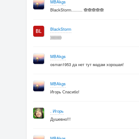
MBAkgs
BlackStorm......... 🙈🙈🙈🙈🙈
BlackStorm
)))))))))
MBAkgs
osman1953 да нет тут мадам хорошая!
MBAkgs
Игорь Спасибо!
. Игорь
Душевно!!!
MBAkgs