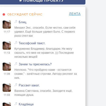
ПОМОЩЬ ПРОЕКТУ
ЛЕНТА
ОБСУЖДАЮТ СЕЙЧАС
Блиц.
Михаил Энс , спасибо. Если честно, сам себя
удивил. Ещё больше удивил Suno. С первого
11:17
раза спел как
Теософский твист.
Кутурженко Владимир, благодарю. Не могу
сказать, что мне не нравится. ))) Последние
11:13
несколько вещей
Зачем ты приснилась?
Неплохо. "Что пройдено нами - останется
снами," - зачётные строчки. Автору респект за
11:09
них.
Рассвет-закат.
Ванина Светлана, спасибо. Заходите ещё,
поющая душа.
11:03
Кладбище