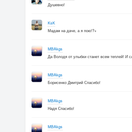
Душевно!
KsK
Мадам на даче, а я пою!?+
MBAkgs
Да Володя от улыбки станет всем теплей! И сл
MBAkgs
Борисенко Дмитрий Спасибо!
MBAkgs
Надя Спасибо!
MBAkgs