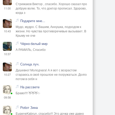
Стрижаков Виктор , спасибо. Хорошо сказал про
добрую волю. То, что доктор прописал. Здорово,
11:00
когда з
Подарите мне...
Мудо, мудро. С Вашим, Аннушка, подходом к
жизни. Но чувства противоречивые вызывает. В
10:43
Крыму не оче
Чёрно-белый мир
А РАМИЛЬ, Спасибо
10:37
Солнца луч.
Душевно! Молодчага! А я вот с возрастом
стараюсь в своё прошлое не погружаться. Долго
10:27
потом в себя н
На рассвете
Браво!!!! 👋👋👋✨
09:58
Робот Зина
EugeneKabrun, спасибо!!! Это дочка уже давно