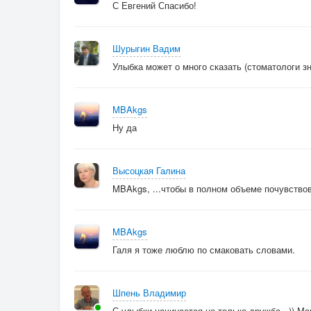
С Евгений Спасибо!
Шурыгин Вадим
Улыбка может о много сказать (стоматологи зн
MBAkgs
Ну да
Высоцкая Галина
MBAkgs, ...чтобы в полном объеме почувство
MBAkgs
Галя я тоже люблю по смаковать словами.
Шпень Владимир
С улыбки начинается не только дружба...)) Ма