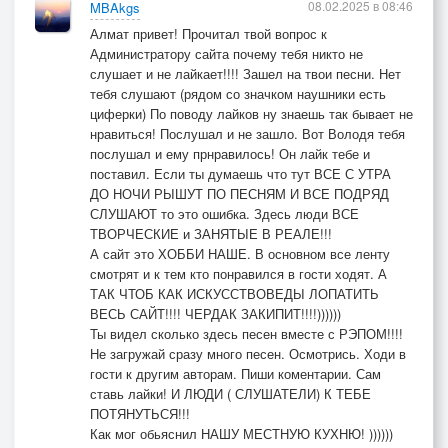
08.02.2025 в 08:46
MBAkgs
Алмат привет! Прочитал твой вопрос к
Администратору сайта почему тебя никто не
слушает и не лайкает!!!! Зашел на твои песни. Нет
тебя слушают (рядом со значком наушники есть
циферки) По поводу лайков ну знаешь так бывает не
нравиться! Послушал и не зашло. Вот Володя тебя
послушал и ему прнравилось! Он лайк тебе и
поставил. Если ты думаешь что тут ВСЕ С УТРА
ДО НОЧИ РЫШУТ ПО ПЕСНЯМ И ВСЕ ПОДРЯД
СЛУШАЮТ то это ошибка. Здесь люди ВСЕ
ТВОРЧЕСКИЕ и ЗАНЯТЫЕ В РЕАЛЕ!!!
А сайт это ХОББИ НАШЕ. В основном все ленту
смотрят и к тем кто понравился в гости ходят. А
ТАК ЧТОБ КАК ИСКУССТВОВЕДЫ ЛОПАТИТЬ
ВЕСЬ САЙТ!!!! ЧЕРДАК ЗАКИПИТ!!!!))))))
Ты видел сколько здесь песен вместе с РЭПОМ!!!!
Не загружай сразу много песен. Осмотрись. Ходи в
гости к другим авторам. Пиши коментарии. Сам
ставь лайки! И ЛЮДИ ( СЛУШАТЕЛИ) К ТЕБЕ
ПОТЯНУТЬСЯ!!!
Как мог обьяснил НАШУ МЕСТНУЮ КУХНЮ! ))))))