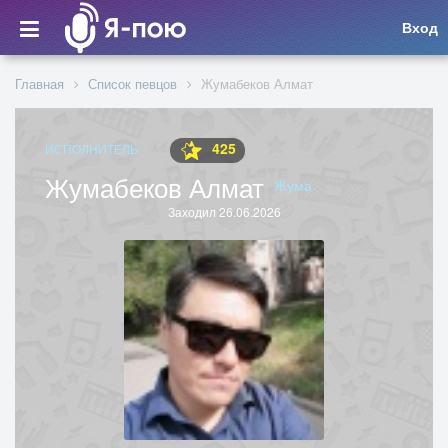
Вход
Главная
Список певцов
Жумабеков Алмат
425
ИСПОЛНИТЕЛЬ
Жумабеков Алмат
Жума
Заходил 26.06.2026