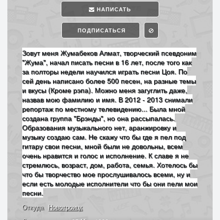
НАПИСАТЬ
ПОДПИСАТЬСЯ
Зовут меня Жумабеков Алмат, творческий псевдоним
"Жума", начал писать песни в 16 лет, после того как
за полторы недели научился играть песни Цоя. По
сей день написано более 500 песен, на разные темы
и вкусы (Кроме рэпа). Можно меня загуглить даже,
назвав мою фамилию и имя. В 2012 - 2013 снимали
репортаж по местному телевидению... Была мной
создана группа "Брэнды", но она рассыпалась.
Образования музыкального нет, аранжировку и
музыку создаю сам. Не скажу что бы где я пел под
гитару свои песни, мной были не довольны, всем
очень нравится и голос и исполнение. К славе я не
стремлюсь, возраст, дом, работа, семья. Хотелось бы
что бы творчество мое прослушивалось всеми, ну и
если есть молодые исполнители что бы они пели мои
песни.
Откуда
Новотроицк