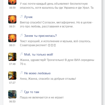
У нас почти каждый день объявляют беспилотную
опасность, хотя казалось бы где Украина и где Урал. Та
08:59
Лучик
Виктор спасибо! Согласен, метафорично. Но в целом -
это про любовь, расставания и встречи.
08:51
Зачем ты приснилась?
Текст хороший, и исполнение и музыка, всё сошлось.
Соавторам респект! 👏👏👏
08:01
Мой, ты только мой!
Жанна, здравствуй! Трогательно! В духе ВИА середины
70-х.
07:48
Не моею любовью
Анна, Жанна, спасибо за добрые отзывы!
07:27
Где то там
Паша не включается и не играет
06:53