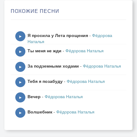
Тише, тише, тише, тише...
ПОХОЖИЕ ПЕСНИ
Всё понятно и без слов...
Я просила у Лета прощения
-
Фёдорова
▶
Наталья
Ты меня не жди
-
Фёдорова Наталья
▶
За подземными ходами
-
Фёдорова Наталья
▶
Тебя я позабуду
-
Фёдорова Наталья
▶
Вечер
-
Фёдорова Наталья
▶
Волшебник
-
Фёдорова Наталья
▶