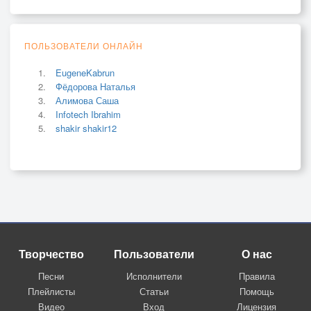
ПОЛЬЗОВАТЕЛИ ОНЛАЙН
EugeneKabrun
Фёдорова Наталья
Алимова Саша
Infotech Ibrahim
shakir shakir12
Творчество
Пользователи
О нас
Песни
Исполнители
Правила
Плейлисты
Статьи
Помощь
Видео
Вход
Лицензия