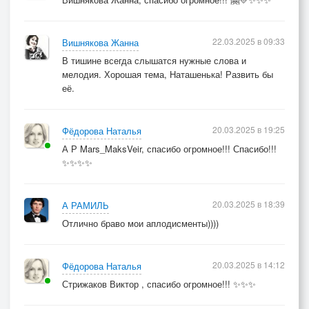
22.03.2025 в 09:33
Вишнякова Жанна
В тишине всегда слышатся нужные слова и
мелодия. Хорошая тема, Наташенька! Развить бы
её.
20.03.2025 в 19:25
Фёдорова Наталья
А Р Mars_MaksVeir, спасибо огромное!!! Спасибо!!!
✨✨✨✨
20.03.2025 в 18:39
А РАМИЛЬ
Отлично браво мои аплодисменты))))
20.03.2025 в 14:12
Фёдорова Наталья
Стрижаков Виктор , спасибо огромное!!! ✨✨✨