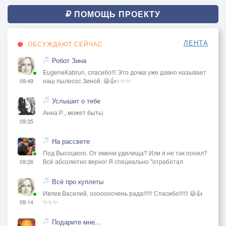
ПОМОЩЬ ПРОЕКТУ
ЛЕНТА
ОБСУЖДАЮТ СЕЙЧАС
Робот Зина
EugeneKabrun, спасибо!!! Это дочка уже давно называет
наш пылесос Зиной. 😃👍✨✨✨
09:49
Услышит о тебе
Анна Р., может быть)
09:35
На рассвете
Под Высоцкого. От имени удилища? Или я не так понял?
Всё абсолютно верно! Я специально "отработал
09:26
Всё про куплеты
Ивлев Василий, ооооооочень рада!!!!!! Спасибо!!!!!! 😃👍
✨✨✨
09:14
Подарите мне...