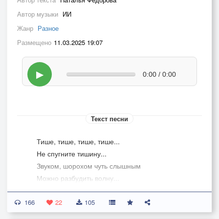
Автор музыки
ИИ
Жанр
Разное
Размещено
11.03.2025 19:07
▶
0:00 / 0:00
Текст песни
Тише, тише, тише, тише...
Не спугните тишину...
Звуком, шорохом чуть слышным
Можно разбудить волну...
166
В тишине есть сто мелодий...
22
105
В тишине не счесть стихов...