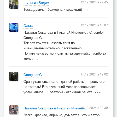
12.12.2024 в 22:45
Шурыгин Вадим
Тоска девичья безмерна и красива)))+++
12.12.2024 в 18:07
Ольга
Наталья Соколова и Николай Ильченко , Спасибо!
OrangutanG,
Так вот хочется назвать тебя по
имени,уменьшительно- ласкательно
Но имя неизвестно,и сам ты загадочный.спасибо за
коммент.
11.12.2024 в 19:02
OrangutanG
Орангутанг опьянел от данной работы... прошу его
не трогать! Его обезьяний мозг переваривает
услышанное... Соавторы - отличная работа! +++
10.12.2024 в 22:30
Наталья Соколова и Николай Ильченко
Легко, красиво, лирично, думается, что и автор