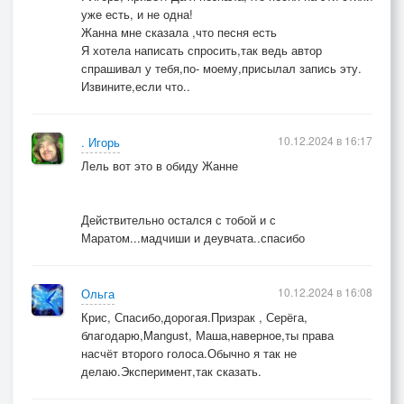
уже есть, и не одна!
Жанна мне сказала ,что песня есть
Я хотела написать спросить,так ведь автор
спрашивал у тебя,по- моему,присылал запись эту.
Извините,если что..
10.12.2024 в 16:17
. Игорь
Лель вот это в обиду Жанне
Действительно остался с тобой и с
Маратом...мадчиши и деувчата..спасибо
10.12.2024 в 16:08
Ольга
Крис, Спасибо,дорогая.Призрак , Серёга,
благодарю,Mangust, Маша,наверное,ты права
насчёт второго голоса.Обычно я так не
делаю.Эксперимент,так сказать.