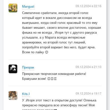
09.12.2024 в 22:16
Mangust
Симпатично сработали, иногда второй голос
который идет в вокале диссонансом не всегда
выигрышно, когда свой голос красивый то это ему
бывает мешает, своего вполне достаточно, хорошая
фишка но не всегда , Игоря тут с другого ракурса
услышали, а у Марата всегда интересные
аранжировки, но второй голос тут лишний,
попробуйте второй вариант без него, будет ярче.
Всем по лайку 😊
09.12.2024 в 21:10
Призрак
Прекрасная творческая командная работа!
Бравушки всем! 👏👏👏
09.12.2024 в 19:17
Kris.I
У .Игоря этот текст в открытом доступе! Оленька
прекрасно передала всю атмосферу песни! Моё
сердечко всем троим❤️