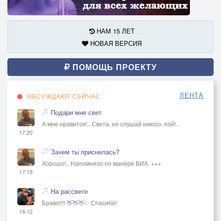
НАМ 15 ЛЕТ
НОВАЯ ВЕРСИЯ
ПОМОЩЬ ПРОЕКТУ
ЛЕНТА
ОБСУЖДАЮТ СЕЙЧАС
Подари мне свет
А мне нравится!.. Света, не слушай никого, пой!..
17:20
Зачем ты приснилась?
Хорошо!.. Напомнило по манере ВИА. +++
17:15
На рассвете
Браво!!!! 👋👋👋✨ Спасибо!
16:12