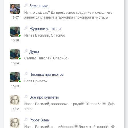
Земляника
Ну что сказать? Да прекрасное создание и смысл, что
является главным и гармония спокойная и чиста. Б
16:07
Журавли улетели
Ивлев Василий, Спасибо
15:36
Душа
Саллас Николай, Спасибо
15:34
Песенка про поэтов
Вася Привет+
15:33
Всё про куплеты
Ивлев Василий, ооооооочень рада!!!!!! Спасибо!!!!!! 😃👍
✨✨✨
14:22
Робот Зина
Ивлев Василий, спасибоооооо!!!! Для детей, верно!!!! 😃