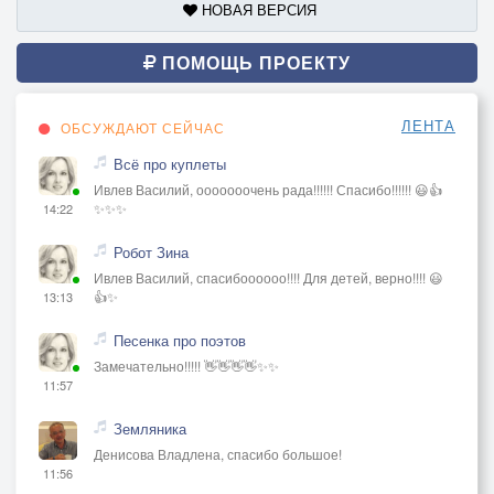
НОВАЯ ВЕРСИЯ
ПОМОЩЬ ПРОЕКТУ
ЛЕНТА
ОБСУЖДАЮТ СЕЙЧАС
Всё про куплеты
Ивлев Василий, ооооооочень рада!!!!!! Спасибо!!!!!! 😃👍
✨✨✨
14:22
Робот Зина
Ивлев Василий, спасибоооооо!!!! Для детей, верно!!!! 😃
👍✨
13:13
Песенка про поэтов
Замечательно!!!!! 👋👋👋👋✨✨
11:57
Земляника
Денисова Владлена, спасибо большое!
11:56