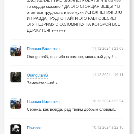
ЗАСТАВЛЯЕТ НАС БАЛАНСИРОВАТЬ! Что бы чье
Но за соломинку любви
то сердце сказало " ДА ЭТО СТОЯЩАЯ ВЕЩЬ! " В
Держись упрямыми руками.
этом вся трудность и все муки ИСПОЛНЕНИЯ! ЭТО
Ты никому не говори,
И ПРАВДА ТРУДНО НАЙТИ ЭТО РАВНОВЕСИЕ!
О том, что счастье было с нами,
ЭТУ НЕЗРИМУЮ СОЛОМИНКУ НА КОТОРОЙ ВСЕ
ДЕРЖИТСЯ! ++++++
Но за соломинку любви
Держись упрямыми руками…
Но за соломинку любви
11.12.2024 в 23:03
Паршин Валентин
Держись упрямыми руками…
OrangutanG, спасибо огромное, мохнатый друг!...
11.12.2024 в 19:11
OrangutanG
Замечательно! +
10.12.2024 в 22:24
Паршин Валентин
Сережа, как всегда, рад твоим добрым словам!...
10.12.2024 в 22:16
Призрак