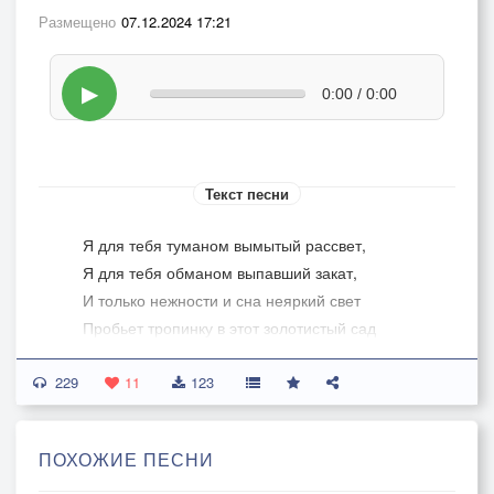
Размещено
07.12.2024 17:21
▶
0:00 / 0:00
Текст песни
Я для тебя туманом вымытый рассвет,
Я для тебя обманом выпавший закат,
И только нежности и сна неяркий свет
Пробьет тропинку в этот золотистый сад
Откуда ты глядишь с улыбкой на меня
229
Не зная, в шутку ли молчать или всерьез,
11
123
Доверяясь солнцу восходящего огня,
В котором я сгорю от слез…
ПОХОЖИЕ ПЕСНИ
И лишь соломинка любви