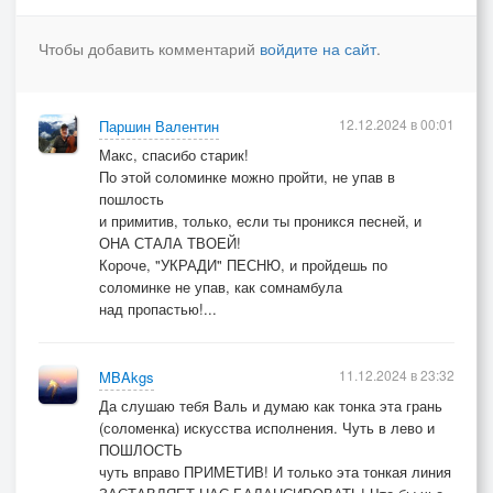
Но, умирая, не уходят на совсем –
Я на тебя судьбою брошенная тень…
Чтобы добавить комментарий
войдите на сайт
.
Не знаю кем…
И лишь соломинка любви
12.12.2024 в 00:01
Паршин Валентин
К твоим потянется ладоням –
Макс, спасибо старик!
Разлуку встречей утолить
По этой соломинке можно пройти, не упав в
Печаль улыбкой урезонить.
пошлость
Ты никому не говори,
и примитив, только, если ты проникся песней, и
ОНА СТАЛА ТВОЕЙ!
О том, что счастье было с нами,
Короче, "УКРАДИ" ПЕСНЮ, и пройдешь по
Но за соломинку любви
соломинке не упав, как сомнамбула
Держись упрямыми руками.
над пропастью!...
И лишь соломинка любви
К моим потянется ладоням.
11.12.2024 в 23:32
MBAkgs
Разлуку встречей утолить
Да слушаю тебя Валь и думаю как тонка эта грань
Печаль улыбкой урезонить.
(соломенка) искусства исполнения. Чуть в лево и
Ты никому не говори,
ПОШЛОСТЬ
О том, что счастье было с нами,
чуть вправо ПРИМЕТИВ! И только эта тонкая линия