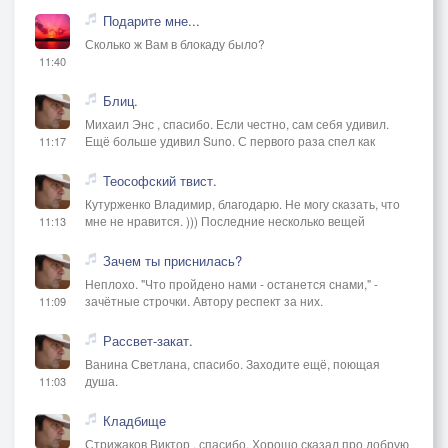
Подарите мне...
Сколько ж Вам в блокаду было?
11:40
Блиц.
Михаил Энс , спасибо. Если честно, сам себя удивил.
Ещё больше удивил Suno. С первого раза спел как
11:17
Теософский твист.
Кутурженко Владимир, благодарю. Не могу сказать, что
мне не нравится. ))) Последние несколько вещей
11:13
Зачем ты приснилась?
Неплохо. "Что пройдено нами - останется снами," -
зачётные строчки. Автору респект за них.
11:09
Рассвет-закат.
Ванина Светлана, спасибо. Заходите ещё, поющая
душа.
11:03
Кладбище
Стрижаков Виктор , спасибо. Хорошо сказал про добрую