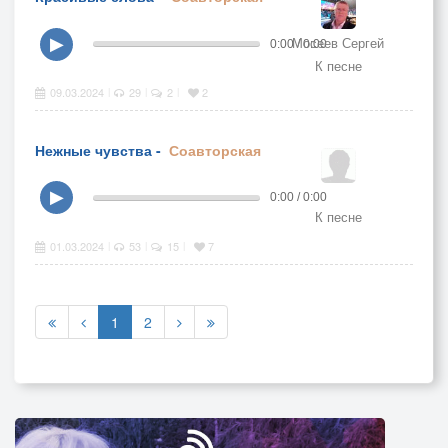
Мосеев Сергей
▶
0:00 / 0:00
К песне
09.03.2024
29
2
2
|
|
|
Нежные чувства -
Соавторская
▶
0:00 / 0:00
К песне
01.03.2024
53
15
7
|
|
|
1
2