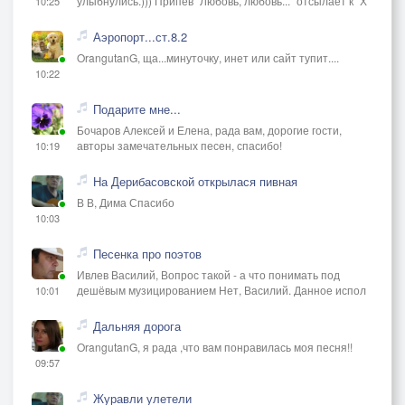
улыбнулись.))) Припев "Любовь, любовь..." отсылает к "Х
10:25
Аэропорт...ст.8.2
OrangutanG, ща...минуточку, инет или сайт тупит....
10:22
Подарите мне...
Бочаров Алексей и Елена, рада вам, дорогие гости,
авторы замечательных песен, спасибо!
10:19
На Дерибасовской открылася пивная
В В, Дима Спасибо
10:03
Песенка про поэтов
Ивлев Василий, Вопрос такой - а что понимать под
дешёвым музицированием Нет, Василий. Данное испол
10:01
Дальняя дорога
OrangutanG, я рада ,что вам понравилась моя песня!!
09:57
Журавли улетели