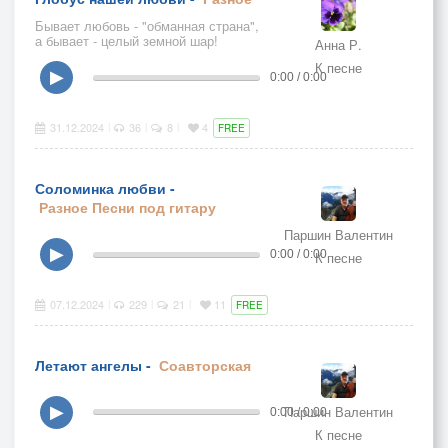
Бывает любовь - "обманная страна",
а бывает - целый земной шар!
Анна Р.
Желаю всем любви в новом году! ❤️
К песне
▶
0:00 / 0:00
31.12.2024
36
8
4
|
|
|
FREE
Соломинка любви -
Разное
Песни под гитару
Паршин Валентин
▶
0:00 / 0:00
К песне
07.12.2024
229
21
11
|
|
|
FREE
Летают ангелы -
Соавторская
Паршин Валентин
▶
0:00 / 0:00
К песне