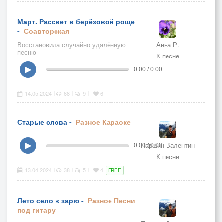
Март. Рассвет в берёзовой роще
-
Соавторская
Восстановила случайно удалённую
Анна Р.
песню
К песне
▶
0:00 / 0:00
14.05.2024
68
9
6
|
|
|
Старые слова -
Разное
Караоке
Паршин Валентин
▶
0:00 / 0:00
К песне
13.04.2024
38
5
4
|
|
|
FREE
Лето село в зарю -
Разное
Песни
под гитару