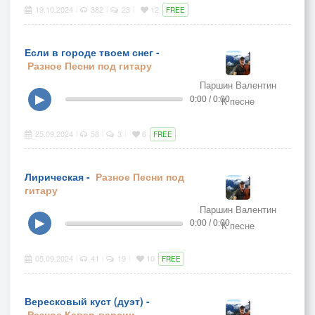
19.10.2024
382
23
12
|
|
|
FREE
Если в городе твоем снег -
Разное
Песни под гитару
Паршин Валентин
▶
0:00 / 0:00
К песне
25.09.2024
58
3
6
|
|
|
FREE
Лирическая -
Разное
Песни под
гитару
Паршин Валентин
▶
0:00 / 0:00
К песне
05.09.2024
41
19
10
|
|
|
FREE
Вересковый куст (дуэт) -
Разное
Кавер-версии