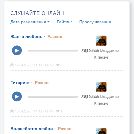
СЛУШАЙТЕ ОНЛАЙН
Дата размещения
Рейтинг
Прослушивания
Жалко любовь -
Разное
Дубинин Владимир
▶
0:00 / 0:00
К песне
14.04.2025
19
5
3
|
|
|
Гитарист -
Разное
Дубинин Владимир
▶
0:00 / 0:00
К песне
13.04.2025
12
0
1
|
|
|
Волшебство любви -
Разное