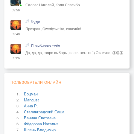
Саллас Николай, Коля Спасибо
09:56
Чудо
Призрак , Qwertysvetka, спасибо!
09:48
Я выбираю тебя
Да, да, да, скоро выборы, песня кстати )) Отлично! 👏👏👏
09:26
ПОЛЬЗОВАТЕЛИ ОНЛАЙН
Боцман
Mangust
Анна Р.
Сталинградский Саша
Ванина Светлана
Фёдорова Наталья
Шпень Владимир