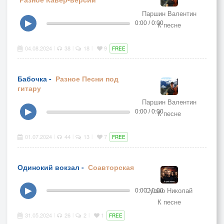
Паршин Валентин
▶
0:00 / 0:00
К песне
04.08.2024
38
18
9
|
|
|
FREE
Бабочка -
Разное
Песни под
гитару
Паршин Валентин
▶
0:00 / 0:00
К песне
01.07.2024
44
13
7
|
|
|
FREE
Одинокий вокзал -
Соавторская
Сушко Николай
▶
0:00 / 0:00
К песне
31.05.2024
26
2
1
|
|
|
FREE