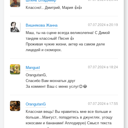
Классно!.. Дмитрий, Мария 👍👍
07.07.2024 в 20:19
Вишнякова Жанна
Маш, ты на сцене всегда великолепна! С Димой
тандем классный! Песня 👍
Проживая чужие жизни, актер на самом деле
лицедей и скоморох.
07.07.2024 в 18:24
Mangust
OrangutanG,
Спасибо Вам мохнатых друг
За коммент Ваш с меню услуг😊😂
07.07.2024 в 17:55
OrangutanG
Классная вещь! Вы нравитесь мне все больше и
больше...Мангуст, попадетесь в джунглях. угощу
кокосами и бананами! Аплодирую) Смысл текста