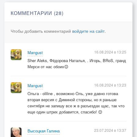
Расправит крылья мгла,покровом
КОММЕНТАРИИ (28)
На белый снег зола,штрих кодом, кодом
Где жизнь вся в раз за миг
Чтобы добавить комментарий
войдите на сайт
.
Звездой ,сверкнув,пыльцой вдруг обернется
Где ты лишь скоморох -штрих код
16.08.2024 в 13:25
Mangust
Вновь будут что то говорить
Sher Aleks, Фёдорова Наталья, . Игорь, BRoS, гранд
С улыбкой сплошь пустые лица
Мерси от нас обоих😊
И будешь в такт ты им вторить
А про себя внутри глумиться
16.08.2024 в 13:23
Mangust
Ольга - oliline , возможно Оль, уже давно готова
А там за дверью без прикрас
вторая версия с Диминой стороны, но я раньше
Вся правда гейшей обнажится
сентября не запишу все ж в разъездах щас, так что
Предъявит счёт в который раз
еще один штрих добавится, спасибо! 😊
Причем совсем без репетиций
23.07.2024 в 13:37
Высоцкая Галина
Расправит крылья мгла,покровом