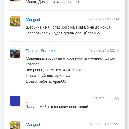
Маша, Дима, как классно! +++
На белый снег зола,штрих кодом, кодом
Где жизнь вся в раз за миг
Звездой ,сверкнув,пыльцой вдруг обернется
22.07.2024 в 14:39
Mangust
Где ты лишь скоморох -штрих код
Щербина Яна , спасибо Яна,видимо не до конца
"воплотилась",будет дубль два:-)Спасибо!
А небесный стрелок
Там незаметно тихо ухмыльнется
19.07.2024 в 22:47
Паршин Валентин
Лишь на миг ты игрок,штрих-код.....
Машенька, грустные откровения измученной души,
которая,
все равно, не может жить иначе!
Блестящий инструментал!
Браво, ребята, бравО!...
14.07.2024 в 11:30
...
Зашло! мой + в копилку соавторов!
14.07.2024 в 11:27
Mangust