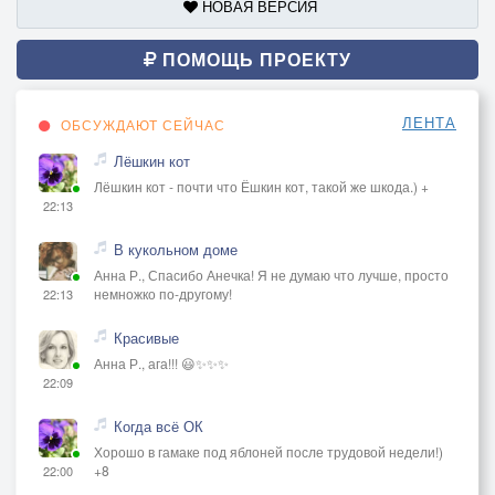
НОВАЯ ВЕРСИЯ
ПОМОЩЬ ПРОЕКТУ
ЛЕНТА
ОБСУЖДАЮТ СЕЙЧАС
Лёшкин кот
Лёшкин кот - почти что Ёшкин кот, такой же шкода.) +
22:13
В кукольном доме
Анна Р., Спасибо Анечка! Я не думаю что лучше, просто
немножко по-другому!
22:13
Красивые
Анна Р., ага!!! 😃✨✨✨
22:09
Когда всё ОК
Хорошо в гамаке под яблоней после трудовой недели!)
+8
22:00