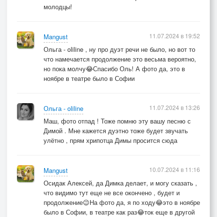
молодцы!
11.07.2024 в 19:52
Mangust
Ольга - oliline , ну про дуэт речи не было, но вот то
что намечается продолжение это весьма вероятно,
но пока молчу😂Спасибо Оль! А фото да, это в
ноябре в театре было в Софии
11.07.2024 в 13:26
Ольга - oliline
Маш, фото отпад ! Тоже помню эту вашу песню с
Димой . Мне кажется дуэтно тоже будет звучать
улётно , прям хрипотца Димы просится сюда
10.07.2024 в 11:16
Mangust
Осидак Алексей, да Димка делает, и могу сказать ,
что видимо тут еще не все окончено , будет и
продолжение😉На фото да, я по ходу😂это в ноябре
было в Софии, в театре как раз😂ток еще в другой