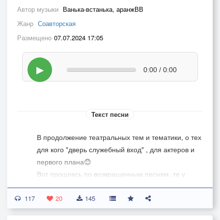
Автор музыки
Ванька-встанька, аранжВВ
Жанр
Соавторская
Размещено
07.07.2024 17:05
▶
0:00 / 0:00
Текст песни
В продолжение театральных тем и тематики, о тех
для кого "дверь служебный вход" , для актеров и
первого плана😊
Вот прошлась по возвращенным песням, те у
которых не сохранились комменты
117
,реинкарнируем по новой, пока новые пирожки
20
145
пекутся😊