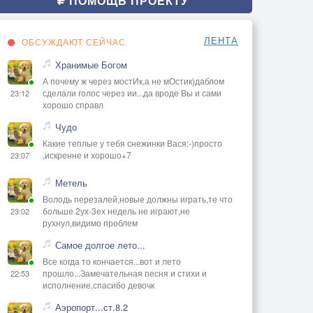
ПОМОЩЬ ПРОЕКТУ
ЛЕНТА
ОБСУЖДАЮТ СЕЙЧАС
Хранимые Богом
А почему ж через мостИк,а не мОстик)даблом
сделали голос через ии...да вроде Вы и сами
23:12
хорошо справл
Чудо
Какие теплые у тебя снежинки Вася:-)просто
,искренне и хорошо+7
23:07
Метель
Володь перезалей,новые должны играть,те что
больше 2ух-3ех недель не играют,не
23:02
рухнул,видимо проблем
Самое долгое лето...
Все когда то кончается...вот и лето
прошло...Замечательная песня и стихи и
22:53
исполнение,спасибо девочк
Аэропорт...ст.8.2