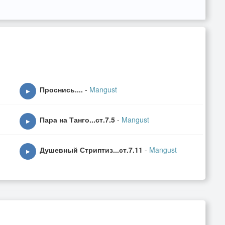
ень рождения😊
Проснись....
-
Mangust
▶
Пара на Танго...ст.7.5
-
Mangust
▶
Душевный Стриптиз...ст.7.11
-
Mangust
▶