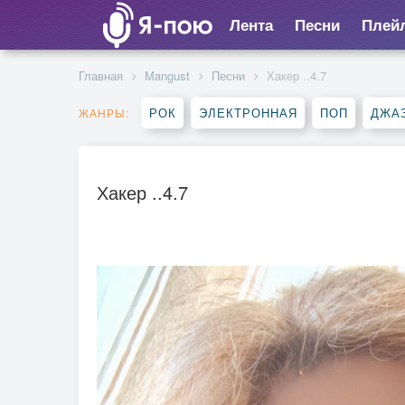
Лента
Песни
Плей
Главная
Mangust
Песни
Хакер ..4.7
РОК
ЭЛЕКТРОННАЯ
ПОП
ДЖАЗ
ЖАНРЫ:
Хакер ..4.7