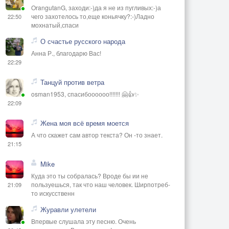
OrangutanG, заходи:-)да я не из пугливых:-)а
чего захотелось то,еще коньячку?:-)Ладно
22:50
мохнатый,спаси
О счастье русского народа
Анна Р., благодарю Вас!
22:29
Танцуй против ветра
osman1953, спасибоооооо!!!!!!! 🤗👍✨
22:09
Жена моя всё время моется
А что скажет сам автор текста? Он -то знает.
21:15
Mike
Куда это ты собралась? Вроде бы ии не
пользуешься, так что наш человек. Ширпотреб-
21:09
то искусственн
Журавли улетели
Впервые слушала эту песню. Очень