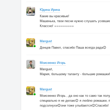
Чтоб раз и в дамки
Юдина Ирина
ПРИПЕВ:
Какие вы красивые!
Где...Он ворвавшись весь мир разрушил
Машенька, твои песни нужно слушать усевшись
А концы ,как обычно в воду
Классно! ++++++++++
Отформатив по полной душу
Заменил программу и коды
Mangust
Поменялись все в жизни роли
Донцов Павел, спасибо Паша всегда рада😊
И от факта не отвертеться
Он как хакер вспорол пороли
А затем вскрыв ,скачал и сердце
Моисеенко Игорь
Mangust,
3.
Мария, большому таланту - большие ромашки!
Он блокарнул мечты
Mangust
Настройки частоты
Моисеенко Игорь , да оно как то само так пол
Игры без правил
специально я не делаю😊 я люблю ромашки, п
Под маской мишуры
подсолнухи😊они тоже улыбаются😊Спасибо!