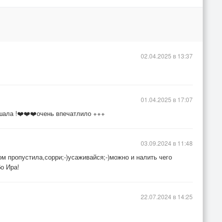
02.04.2025 в 13:37
01.04.2025 в 17:07
ала !❤️❤️❤️очень впечатлило +++
03.09.2024 в 11:48
ом пропустила,сорри;-)усаживайся;-)можно и налить чего
о Ира!
22.07.2024 в 14:25