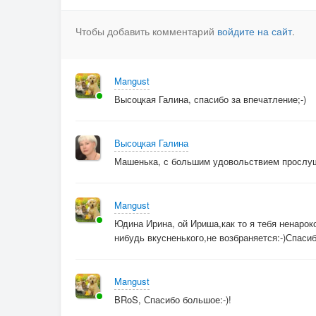
Заменивл программу и коды
Чтобы добавить комментарий
войдите на сайт
.
Поменялись все в жизни роли
И от факта куда мне деться
Он как хакер вспорол пороли
Mangust
А затем вскрыв ,скачал и сердце
Высоцкая Галина, спасибо за впечатление;-)
2.
Все вроде бы с утра
Высоцкая Галина
Обычно как всегда
Машенька, с большим удовольствием прослуш
И солнце светит
Вот только я сама
Mangust
Как будто бы не я
Юдина Ирина, ой Ириша,как то я тебя ненарок
И кто в ответе?
нибудь вкусненького,не возбраняется:-)Спасиб
Меняем как шаблон
Мы нашей жизни фон
Шагнув за рамки
Mangust
Поставив все на кон
BRoS, Спасибо большое:-)!
Играя вновь с огнем