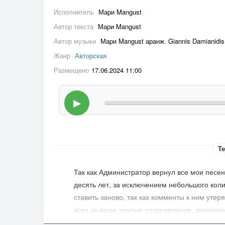
Исполнитель
Мари Mangust
Автор текста
Мари Mangust
Автор музыки
Мари Mangust аранж. Giannis Damianidis
Жанр
Авторская
Размещено
17.06.2024 11:00
▶
Те
Так как Администратор вернул все мои песен
десять лет, за исключением небольшого коли
ставить заново, так как комменты к ним утер
всех за ваши теплые поздравления, внимание,
подсолнухи