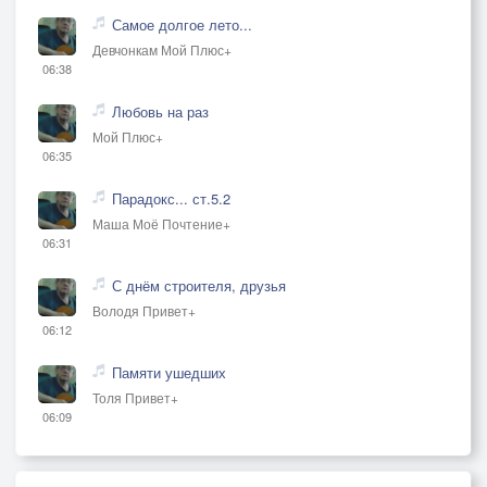
Самое долгое лето...
Девчонкам Мой Плюс+
06:38
Любовь на раз
Мой Плюс+
06:35
Парадокс... ст.5.2
Маша Моё Почтение+
06:31
С днём строителя, друзья
Володя Привет+
06:12
Памяти ушедших
Толя Привет+
06:09