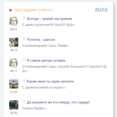
ЛЕНТА
ОБСУЖДАЮТ СЕЙЧАС
Володя - прораб настроения
С днем строителя!!!!!! Ура!!!!!!! 😃👍✨
08:21
Рулетка.- шансон.
Сталинградский Саша, Привет
08:15
В самом центре шторма
Сталинградский Саша, спасибо большое!!! Спасибо!!! 🤗
👍✨
08:11
Каким меня ты ядом напоила
С удовольствием послушал +
07:04
Да возьмите же кто-нибудь это сердце!
Серёга Привет+
06:42