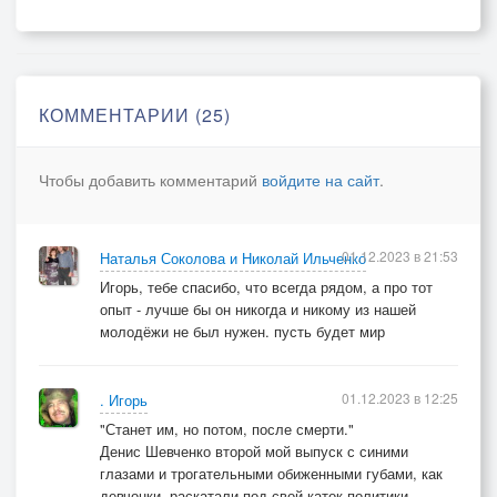
Каждый сросся в одно с автоматом…
Про себя слышал я – зверь, каких не сыскать,
Эх, попался бы нам на «гражданке»…
КОММЕНТАРИИ (25)
Усмехался в душе и гонял их опять –
От меня вам и там было б жарко.
Чтобы добавить комментарий
войдите на сайт
.
Я мужчин из них сделал и это не лесть –
На войне жизнь и смерть – всё быстрее,
01.12.2023 в 21:53
Наталья Соколова и Николай Ильченко
Им вдолбил, как молитву – впредь батьки не лезь,
Игорь, тебе спасибо, что всегда рядом, а про тот
В Бога верь – может, будешь целее…
опыт - лучше бы он никогда и никому из нашей
молодёжи не был нужен. пусть будет мир
На перроне все 20-ть – мои крепыши,
Кто-то с орденом, кто-то с медалью.
01.12.2023 в 12:25
. Игорь
Обнял каждого, в ухо шепнул – ты пиши,
"Станет им, но потом, после смерти."
И сто лет вам всем жить без печали…
Денис Шевченко второй мой выпуск с синими
глазами и трогательными обиженными губами, как
Как-то выпал из ящика с прессой конверт,
девчонки, раскатали под свой каток политики.