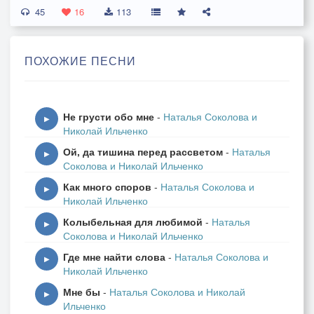
45
Как встречал я в грязи 96-й
16
113
Под разрывы и трассеров росчерк,
А парламент наш жил мирной жизнью иной –
ПОХОЖИЕ ПЕСНИ
Им насрать до горячих всех точек.
И вещали они, от натуги вспотев –
Не грусти обо мне
-
Наталья Соколова и
Там воюют одни «контрабасы»…
▶
Николай Ильченко
Врали сволочи, в этом весьма преуспев,
Ой, да тишина перед рассветом
-
Наталья
Под гребёнку всех гнали на «мясо»…
▶
Соколова и Николай Ильченко
Как много споров
-
Наталья Соколова и
Тот призыв будет видно до гроба со мной –
▶
Николай Ильченко
20-ть «духов» – за них я в ответе.
Колыбельная для любимой
-
Наталья
Им сказал – кто решит, что он рейнджер-герой –
▶
Соколова и Николай Ильченко
Станет им, но потом, после смерти.
Где мне найти слова
-
Наталья Соколова и
▶
Николай Ильченко
Их вгонял я в холодную липкую грязь
Мне бы
-
Наталья Соколова и Николай
То пинками, то ядерным матом –
▶
Ильченко
Впереди не объятия ждут вас, а мразь…