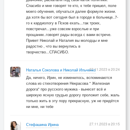
Спасибо и мне говорят те кто, к тебе пришел, поле
Грудь кольнуло, года те ожили,
моего обучения, обучаться далее формуле жизни.
К горлу ком подкатил – Батя, все шлём привет!
да хотя бы вот сегодня был в городе в больнице..7-
Мы в порядке, спасибо, что живы!
го к кардиологу в Псков ехать...так троих,
повстречал...уже совсем взрослые и при
прощании..говорят рады всегда с вами встрече.
Ночь. Фонарь за окном притворился луной.
Привет Николай и Наталия вы молодцы и мне
Вновь за вас стало страшно, ребята…
радостно , что вы вернулись в
Я уже не усну, будто снова мне в бой,
творчество...СПАСИБО.
В те места, в опалённые даты…
27.11.2023 в 20:24
Наталья Соколова и Николай Ильченко
Да, ничего, Ирин, не изменилось, вспоминаются
слова из стихотворения Некрасова " Железная
дорога" про русского мужика - вынесет всё и
широкую ясную грудью дорогу проложит себе, жаль
только жить в эту пору прекрасную, уж не придётся
ни мне, ни тебе
27.11.2023 в 20:15
Стефашина Ирина