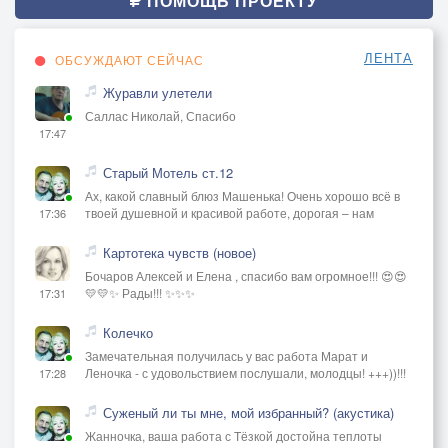
ПОМОЩЬ ПРОЕКТУ
ЛЕНТА
ОБСУЖДАЮТ СЕЙЧАС
Журавли улетели
Саллас Николай, Спасибо
17:47
Старый Мотель ст.12
Ах, какой славный блюз Машенька! Очень хорошо всё в
твоей душевной и красивой работе, дорогая – нам
17:36
Картотека чувств (новое)
Бочаров Алексей и Елена , спасибо вам огромное!!! 😍😍
💛💛✨ Рады!!! ✨✨✨
17:31
Колечко
Замечательная получилась у вас работа Марат и
Леночка - с удовольствием послушали, молодцы! +++))!!!
17:28
Суженый ли ты мне, мой избранный? (акустика)
Жанночка, ваша работа с Тёзкой достойна теплоты