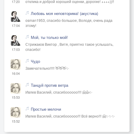
отклика и доброй хорошей оценки, дорогие! ++++))!!
17:20
Любовь моя неповторима! (акустика)
osman1953, спасибо большое, Володя, очень рада
этому!
17:04
Мой, ты только мой!
Стрижаков Виктор , Витя, приятно такое услышать,
спасибо!
17:03
Чудо
Замечательно!!!!! 👋👋👋✨
16:04
Танцуй против ветра
Ивлев Василий, спасибоооооо!!!! 🤗👍✨
15:53
Простые мелочи
Ивлев Василий, спасибоооооо!!! Всё верно!!! 🤗✨✨✨
15:52