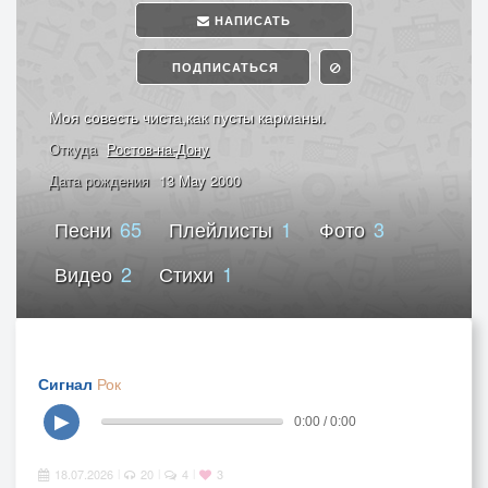
НАПИСАТЬ
ПОДПИСАТЬСЯ
Моя совесть чиста,как пусты карманы.
Откуда
Ростов-на-Дону
Дата рождения
13 May 2000
Песни
65
Плейлисты
1
Фото
3
Видео
2
Стихи
1
Сигнал
Рок
▶
0:00 / 0:00
18.07.2026
20
4
3
|
|
|