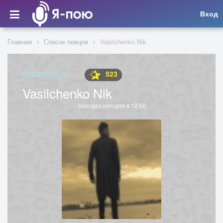
Вход
Главная
Список певцов
Vasilchenko Nik
523
ИСПОЛНИТЕЛЬ
Vasilchenko Nik
Заходил сегодня в 12:06