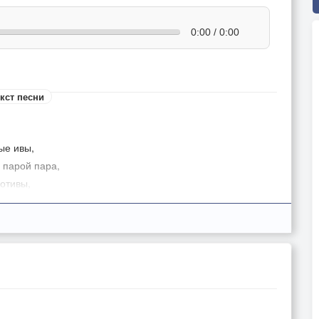
0:00 / 0:00
кст песни
тые ивы,
а парой пара,
отивы,
 фигляра…
бен,
 шею,