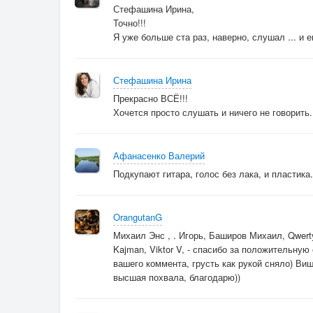
Стефашина Ирина,
Точно!!!
Я уже больше ста раз, наверно, слушал ... и 
Стефашина Ирина
Прекрасно ВСЁ!!!
Хочется просто слушать и ничего не говорить..
Афанасенко Валерий
Подкупают гитара, голос без лака, и пластика.
OrangutanG
Михаил Энс , . Игорь, Баширов Михаил, Qwert
Kajman, Viktor V, - спасибо за положительную
вашего коммента, грусть как рукой сняло) Виш
высшая похвала, благодарю))