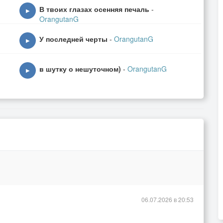
 колдобин,
В твоих глазах осенняя печаль
-
▶
 я сумею…
OrangutanG
У последней черты
-
OrangutanG
▶
в шутку о нешуточном)
-
OrangutanG
▶
о белу свету,
,
у,
ряски…
06.07.2026 в 20:53