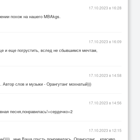
17.10.2023 в 16:28
нении похож на нашего MBAkgs.
17.10.2023 в 16:09
е и еще погрустить, вслед не сбывшимся мечтам,
17.10.2023 в 14:58
 Автор слов и музыки - Орангутанг мохнатый)))
17.10.2023 в 14:56
евная песня,понравилась!+сердечко+2
17.10.2023 в 12:15
н!))))...мне Ваша грусть понравилась, Орангутанг... красиво