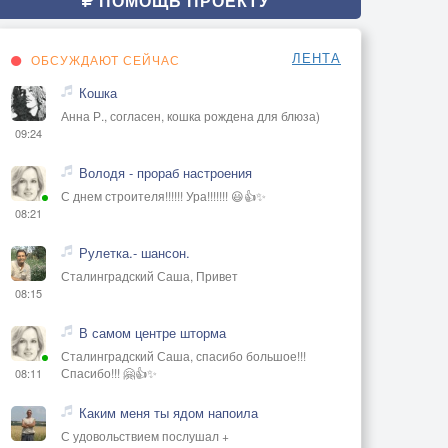
ПОМОЩЬ ПРОЕКТУ
ЛЕНТА
ОБСУЖДАЮТ СЕЙЧАС
Кошка
Анна Р., согласен, кошка рождена для блюза)
09:24
Володя - прораб настроения
С днем строителя!!!!!! Ура!!!!!!! 😃👍✨
08:21
Рулетка.- шансон.
Сталинградский Саша, Привет
08:15
В самом центре шторма
Сталинградский Саша, спасибо большое!!!
Спасибо!!! 🤗👍✨
08:11
Каким меня ты ядом напоила
С удовольствием послушал +