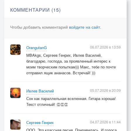
в нем я безумно измождён.
КОММЕНТАРИИ (15)
Там ожидает западня
опять меня…
Чтобы добавить комментарий
войдите на сайт
.
06.07.2026 в 13:59
OrangutanG
MBAkgs, Сергеев Генрих, Ивлев Василий,
благодарю, господа, за проявленный интерес к
моим творческим попыткам))) Макс, тебе по почте
отправил ящик ананасов. Встречай! )))
05.07.2026 в 20:09
Ивлев Василий
Сон как параллельная вселенная. Гитара хороша!
Текст отличный! 👏👏👏
04.07.2026 в 11:44
Сергеев Генрих
ООО. Это классная песня. Понравилась. И голоса