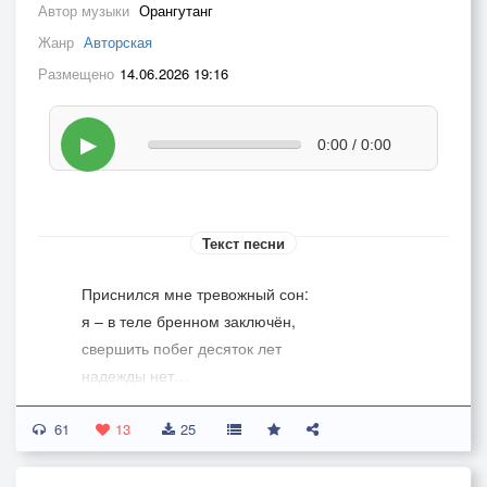
Автор музыки
Орангутанг
Жанр
Авторская
Размещено
14.06.2026 19:16
▶
0:00 / 0:00
Текст песни
Приснился мне тревожный сон:
я – в теле бренном заключён,
свершить побег десяток лет
надежды нет…
61
В плену блуждаю забытья,
13
25
чужую жизнь живу здесь я…
От напряженья весь в поту,