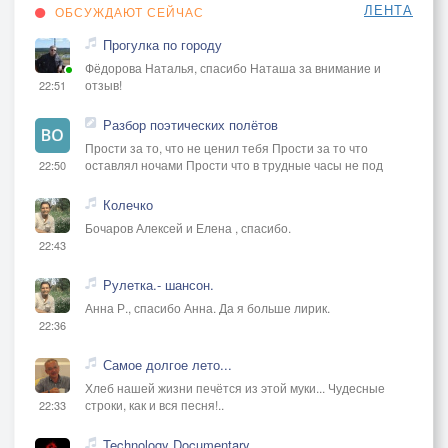
ЛЕНТА
ОБСУЖДАЮТ СЕЙЧАС
Прогулка по городу
Фёдорова Наталья, спасибо Наташа за внимание и
отзыв!
22:51
Разбор поэтических полётов
Прости за то, что не ценил тебя Прости за то что
оставлял ночами Прости что в трудные часы не под
22:50
Колечко
Бочаров Алексей и Елена , спасибо.
22:43
Рулетка.- шансон.
Анна Р., спасибо Анна. Да я больше лирик.
22:36
Самое долгое лето...
Хлеб нашей жизни печётся из этой муки... Чудесные
строки, как и вся песня!..
22:33
Technology Documentary