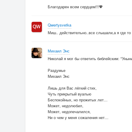
Благодарен всем сердцем!!!💖
Qwertysvetka
Миш.. действительно..все слышали,а я где то .
Михаил Энс
Николай я мог бы ответить библейским: "Уныние
Раздумье
Михаил Энс
Лишь для Вас лёгкий стих,
Чуть прикрытый вуалью
Беспокойных, но прожитых лет…
Может, недолюбил,
Может, недопечалился,
Ни о чем у меня сожаления нет…