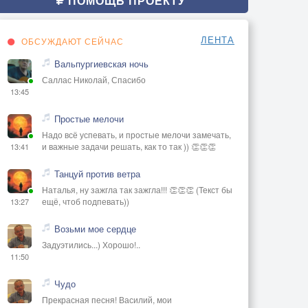
ПОМОЩЬ ПРОЕКТУ
ЛЕНТА
ОБСУЖДАЮТ СЕЙЧАС
Вальпургиевская ночь
Саллас Николай, Спасибо
13:45
Простые мелочи
Надо всё успевать, и простые мелочи замечать,
и важные задачи решать, как то так )) 👏👏👏
13:41
Танцуй против ветра
Наталья, ну зажгла так зажгла!!! 👏👏👏 (Текст бы
ещё, чтоб подпевать))
13:27
Возьми мое сердце
Задуэтились...) Хорошо!..
11:50
Чудо
Прекрасная песня! Василий, мои