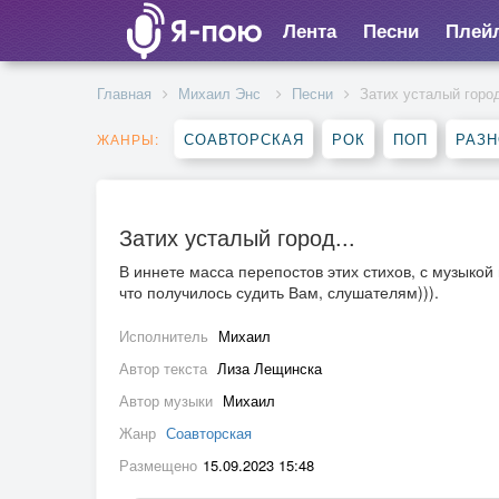
Лента
Песни
Плей
Главная
Михаил Энс
Песни
Затих усталый город
СОАВТОРСКАЯ
РОК
ПОП
РАЗ
ЖАНРЫ:
Затих усталый город...
В иннете масса перепостов этих стихов, с музыкой и
что получилось судить Вам, слушателям))).
Исполнитель
Михаил
Автор текста
Лиза Лещинска
Автор музыки
Михаил
Жанр
Соавторская
Размещено
15.09.2023 15:48