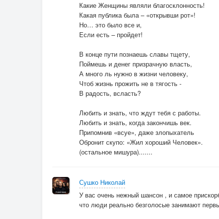
Какие Женщины являли благосклонность!
Какая публика была – «открывши рот»!
Но… это было все и,
Если есть – пройдет!
В конце пути познаешь славы тщету,
Поймешь и денег призрачную власть,
А много ль нужно в жизни человеку,
Чтоб жизнь прожить не в тягость -
В радость, всласть?
Любить и знать, что ждут тебя с работы.
Любить и знать, когда закончишь век.
Припомнив «всуе», даже злопыхатель
Обронит скупо: «Жил хороший Человек».
(остальное мишура).......
Сушко Николай
У вас очень нежный шансон , и самое прискорб
что люди реально безголосые занимают первые