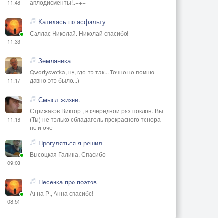
аплодисменты!..+++
11:46
Катилась по асфальту
Саллас Николай, Николай спасибо!
11:33
Земляника
Qwertysvetka, ну, где-то так... Точно не помню -
давно это было...)
11:17
Смысл жизни.
Стрижаков Виктор , в очередной раз поклон. Вы
(Ты) не только обладатель прекрасного тенора
11:16
но и оче
Прогуляться я решил
Высоцкая Галина, Спасибо
09:03
Песенка про поэтов
Анна Р., Анна спасибо!
08:51