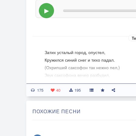
▶
Те
Затих усталый город, опустел,
Кружился синий снег и тихо падал.
(Охрипший саксофон так нежно пел,)
Звук саксофона вечер разбудил,
Вплетаясь в тихий шёпот снегопада.
175
40
195
На улице пустынной музыкант,
В руках замёрзших саксофон,
ПОХОЖИЕ ПЕСНИ
Как птица, бьётся,
И кажется не звуки, а душа
Над сонным городом
Возвышенно несётся.