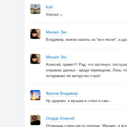
KsK
Улётно! +
Михаил Энс
Владимир, можно нажать на "все песни", а дал
Михаил Энс
Алексей, привет!!! Рад, что заглянул, послуша
отрывках данных - вроде переводчик, Лиза, тол
оспаривает её авторство строк!
Фролов Владимир
Ну здорово, и музыка и стихи и сакс...
Осидак Алексей
Отличные стихи где-то откопал, Михаил, и ис