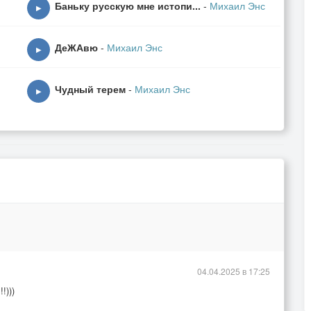
Баньку русскую мне истопи...
-
Михаил Энс
▶
ДеЖАвю
-
Михаил Энс
▶
Чудный терем
-
Михаил Энс
▶
04.04.2025 в 17:25
!)))