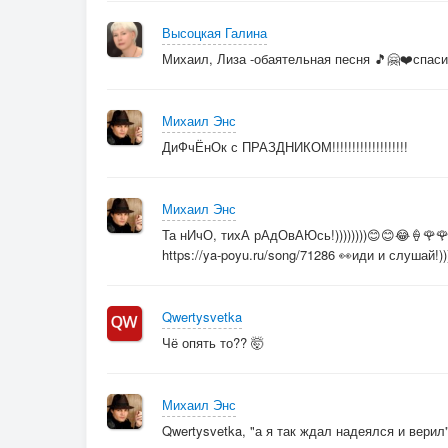
Высоцкая Галина
Михаил, Лиза -обаятельная песня 🎵🤗❤️спаси
Михаил Энс
ДиФчЁнОк с ПРАЗДНИКОМ!!!!!!!!!!!!!!!!!!!
Михаил Энс
Та нИчО, тихА рАдОвАЮсь!))))))))😊😊😂🍦🌹
https://ya-poyu.ru/song/71286 👀иди и слушай!)))
Qwertysvetka
Чё опять то?? 🤯
Михаил Энс
Qwertysvetka, "а я так ждал надеялся и вери