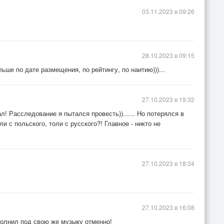
03.11.2023 в 09:26
28.10.2023 в 09:15
ьше по дате размещения, по рейтингу, по наитию)))...
27.10.2023 в 19:32
л! Расследование я пытался провесть))...... Но потерялся в
и с польского, толи с русского?! Главное - никто не
27.10.2023 в 18:34
27.10.2023 в 16:08
полнил под свою же музыку отменно!