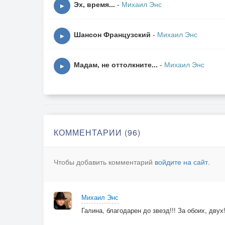
Эх, время...
-
Михаил Энс
▶
Мелодия то радостью полна,
Шансон Французский
-
Михаил Энс
То вдруг тоска мешается с метелью
▶
Среди зимы, среди снегов - весна
И вихри белых лепестков весенних.
Мадам, не оттолкните...
-
Михаил Энс
▶
Играет, плачет, стонет саксофон,
Оплакивает встречи и разлуки.
Я в снах своих целую до сих пор
Твоё лицо, глаза и твои руки....
КОММЕНТАРИИ (96)
Чтобы добавить комментарий
войдите на сайт
.
Михаил Энс
Галина, благодарен до звезд!!! За обоих, двух!!