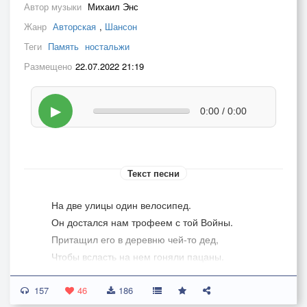
Автор музыки
Михаил Энс
Жанр
Авторская
,
Шансон
Теги
Память
ностальжи
Размещено
22.07.2022 21:19
▶
0:00 / 0:00
Текст песни
На две улицы один велосипед.
Он достался нам трофеем с той Войны.
Притащил его в деревню чей-то дед,
Чтобы всласть на нем гоняли пацаны.
157
Кто владел велосипедом, был богат.
46
186