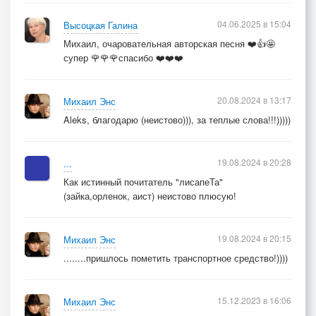
04.06.2025 в 15:04
Высоцкая Галина
Михаил, очаровательная авторская песня ❤️👍🤩
супер 🌹🌹🌹спасибо ❤️❤️❤️
20.08.2024 в 13:17
Михаил Энс
Aleks, благодарю (неистово))), за теплые слова!!!)))))
19.08.2024 в 20:28
...
Как истинный почитатель "лисапеТа"
(зайка,орленок, аист) неистово плюсую!
19.08.2024 в 20:15
Михаил Энс
........пришлось пометить транспортное средство!))))
15.12.2023 в 16:06
Михаил Энс