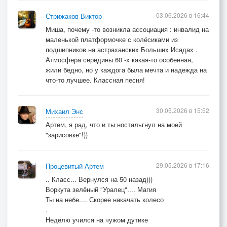
03.06.2026 в 16:44
Стрижаков Виктор
Миша, почему -то возникла ассоциация : инвалид на
маленькой платформочке с колёсиками из
подшипников на астраханских Больших Исадах .
Атмосфера середины 60 -х какая-то особенная,
жили бедно, но у каждога была мечта и надежда на
что-то лучшее. Классная песня!
30.05.2026 в 15:52
Михаил Энс
Артем, я рад, что и ты ностальгнул на моей
"зарисовке"!))
29.05.2026 в 17:16
Процевитый Артем
.. Класс... Вернулся на 50 назад)))
Воркута зелëный "Уралец".... Магия
Ты на небе.... Скорее накачать колесо
.
Неделю учился на чужом дутике