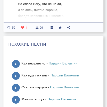
Но слава Богу, что не нами,
и память, листья вороша,
бредёт неспешными шагами.
59
Жизнь, так уж вышло, прожита,
11
99
и даже, кажется, не мною,
но был я скрипкой и трубою,
ПОХОЖИЕ ПЕСНИ
и был - надежда и тщета.
Я был - надежда и беда,
Как незаметно
-
Паршин Валентин
я был и скрипкой и трубою...
▶
мне не случилось стать собою,
Как идет жизнь
-
Паршин Валентин
но был я рядом иногда.
▶
Старые паруса
-
Паршин Валентин
▶
Мысли вслух
-
Паршин Валентин
▶