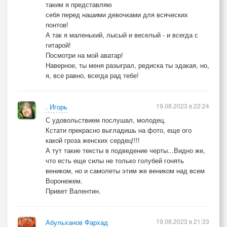
таким я представляю
себя перед нашими девочками для всяческих
понтов!
А так я маленький, лысый и веселый - и всегда с
гитарой!
Посмотри на мой аватар!
Наверное, ты меня разыграл, редиска ты эдакая, но,
я, все равно, всегда рад тебе!
19.08.2023 в 22:24
. Игорь
С удовольствием послушал, молодец.
Кстати прекрасно выгладишь на фото, еще ого
какой гроза женских сердец!!!!
А тут такие тексты в подведение черты...Видно же,
что есть еще силы не только голубей гонять
веником, но и самолеты этим же веником над всем
Воронежем.
Привет Валентин.
19.08.2023 в 21:33
Абульханов Фархад