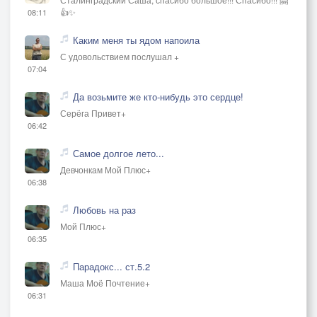
👍✨
08:11
Каким меня ты ядом напоила
С удовольствием послушал +
07:04
Да возьмите же кто-нибудь это сердце!
Серёга Привет+
06:42
Самое долгое лето...
Девчонкам Мой Плюс+
06:38
Любовь на раз
Мой Плюс+
06:35
Парадокс... ст.5.2
Маша Моё Почтение+
06:31