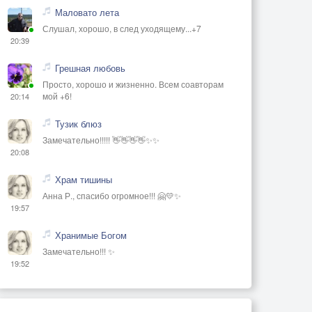
Маловато лета
Слушал, хорошо, в след уходящему...+7
20:39
Грешная любовь
Просто, хорошо и жизненно. Всем соавторам
мой +6!
20:14
Тузик блюз
Замечательно!!!!! 👋👋👋👋✨✨
20:08
Храм тишины
Анна Р., спасибо огромное!!! 🤗💛✨
19:57
Хранимые Богом
Замечательно!!! ✨
19:52