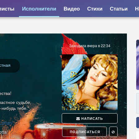
листы
Исполнители
Видео
Стихи
Статьи
Н
Заходила вчера в 22:34
стная
ества!
ластное судьбе,
-нибудь тебе."
НАПИСАТЬ
Lottan/,
ta/
ПОДПИСАТЬСЯ