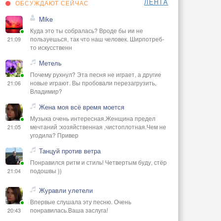
ЛЕНТА
ОБСУЖДАЮТ СЕЙЧАС
Mike
Куда это ты собралась? Вроде бы ии не
пользуешься, так что наш человек. Ширпотреб-
21:09
то искусственн
Метель
Почему рухнул? Эта песня не играет, а другие
новые играют. Вы пробовали перезагрузить,
21:06
Владимир?
Жена моя всё время моется
Музыка очень интересная.Женщина предел
мечтаний :хозяйственная ,чистоплотная.Чем не
21:05
угодила? Привер
Танцуй против ветра
Понравился ритм и стиль! Четвертым буду, стёр
подошвы ))
21:04
Журавли улетели
Впервые слушала эту песню. Очень
понравилась.Ваша заслуга!
20:43