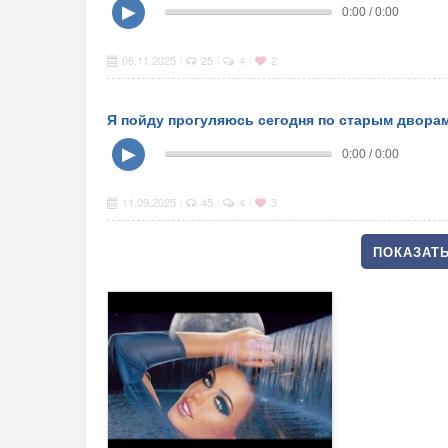
▶
0:00 / 0:00
06.11.2025
25
4
2
|
|
|
Я пойду прогуляюсь сегодня по старым двора
▶
0:00 / 0:00
11.09.2025
45
4
3
|
|
|
ПОКАЗАТЬ