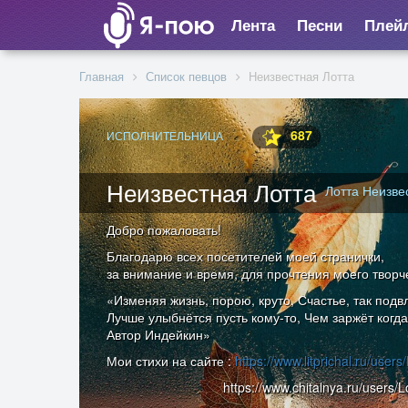
Лента
Песни
Плей
Главная
Список певцов
Неизвестная Лотта
687
ИСПОЛНИТЕЛЬНИЦА
Неизвестная Лотта
Лотта Неизве
Добро пожаловать!
Благодарю всех посетителей моей странички,
за внимание и время, для прочтения моего творч
«Изменяя жизнь, порою, круто, Счастье, так подв
Лучше улыбнётся пусть кому-то, Чем заржёт когда
Автор Индейкин»
Мои стихи на сайте :
https://www.litprichal.ru/users/
https://www.chitalnya.ru/users/Lot