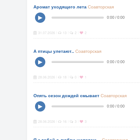
Аромат уходящего лета
Соавторская
▶
0:00 / 0:00
31.07.2026
13
2
2
|
|
|
А птицы улетают..
Соавторская
▶
0:00 / 0:00
28.06.2026
18
0
1
|
|
|
Опять сезон дождей смывает
Соавторская
▶
0:00 / 0:00
28.06.2026
16
3
3
|
|
|
Я с тобой о любви шепотом…
Соавторская