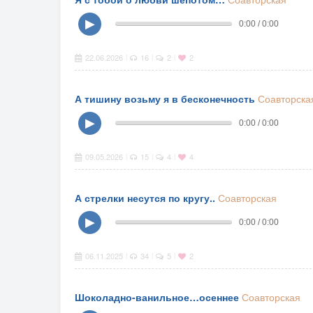
▶
0:00 / 0:00
22.06.2026
16
2
2
|
|
|
А тишину возьму я в бесконечность
Соавторска
▶
0:00 / 0:00
09.05.2026
15
4
4
|
|
|
А стрелки несутся по кругу..
Соавторская
▶
0:00 / 0:00
06.11.2025
34
5
2
|
|
|
Шоколадно-ванильное…осеннее
Соавторская