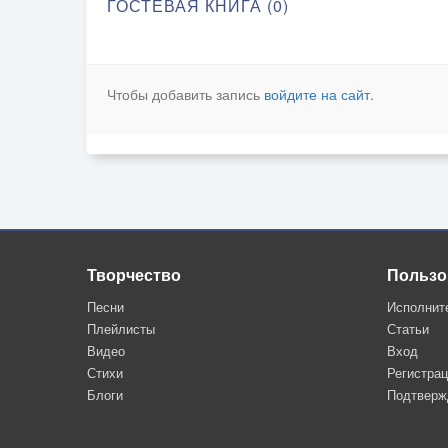
ГОСТЕВАЯ КНИГА (0)
Чтобы добавить запись
войдите на сайт
.
Творчество
Пользо
Песни
Исполнит
Плейлисты
Статьи
Видео
Вход
Стихи
Регистра
Блоги
Подтверж