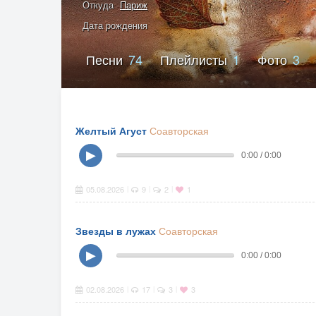
Откуда
Париж
Дата рождения
Песни
74
Плейлисты
1
Фото
3
Желтый Агуст
Соавторская
▶
0:00 / 0:00
05.08.2026
9
2
1
|
|
|
Звезды в лужах
Соавторская
▶
0:00 / 0:00
02.08.2026
17
3
3
|
|
|