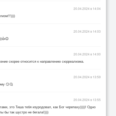
20.04.2024 в 14:04
изм!!!))))
20.04.2024 в 14:03
))👍😊
20.04.2024 в 14:00
жение скорее относится к направлению сюрреализма.
20.04.2024 в 13:59
ому 😏🤔
20.04.2024 в 13:55
ами, это Тиша тебя изуродовал, как Бог черепаху)))))! Одно
 бы так шустро не бегала!))))