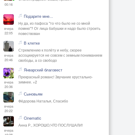
00:16
Подарите мне...
Ну да, из пафоса "то что было не со мной
помню"? От лица бабушки и надо было строить
вчера
22:05
повествован
В клетке
Стремлению к полёту и небу, скорее
ассоциируется не совсем с земным пониманием
вчера
20:46
свободы, а со свободо
Январский благовест
Прекрасный романс! Звучание хрустально-
зимнее. +2
вчера
20:36
Сыновьям
Фёдорова Наталья, Спасибо
вчера
20:22
Cinematic
Анна Р., ХОРОШО,ЧТО ПОСЛУШАЛИ!
вчера
19:38