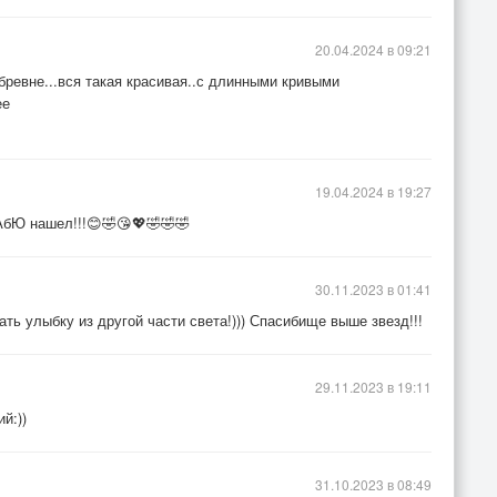
20.04.2024 в 09:21
 бревне...вся такая красивая..с длинными кривыми
ее
19.04.2024 в 19:27
тАбЮ нашел!!!😊🤣😘💖🤣🤣🤣
30.11.2023 в 01:41
ать улыбку из другой части света!))) Спасибище выше звезд!!!
29.11.2023 в 19:11
й:))
31.10.2023 в 08:49