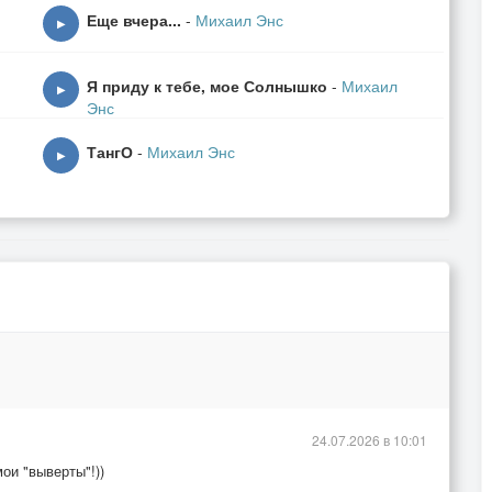
Еще вчера...
-
Михаил Энс
▶
Я приду к тебе, мое Солнышко
-
Михаил
▶
Энс
ТангО
-
Михаил Энс
▶
»!
24.07.2026 в 10:01
ои "выверты"!))