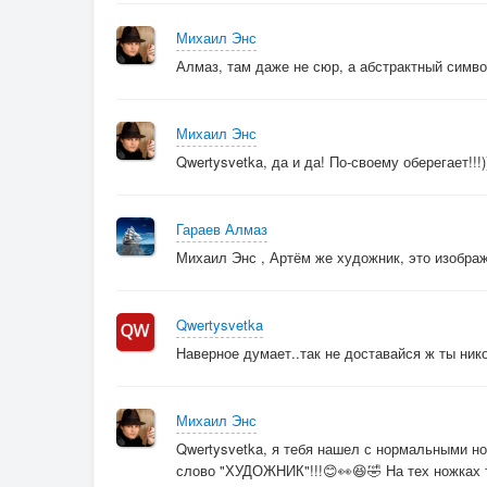
Михаил Энс
Алмаз, там даже не сюр, а абстрактный символ
Михаил Энс
Qwertysvetka, да и да! По-своему оберегает!!!)
Гараев Алмаз
Михаил Энс , Артём же художник, это изобра
Qwertysvetka
Наверное думает..так не доставайся ж ты ник
Михаил Энс
Qwertysvetka, я тебя нашел с нормальными ног
слово "ХУДОЖНИК"!!!😊👀😆🤣 На тех ножках ты