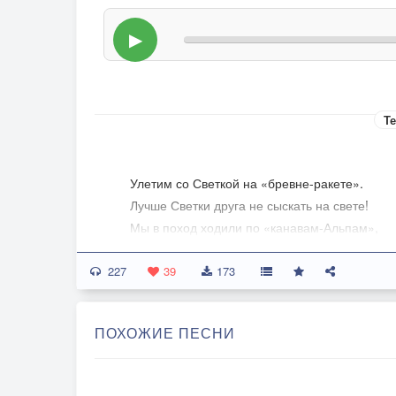
▶
Те
Улетим со Светкой на «бревне-ракете».
Лучше Светки друга не сыскать на свете!
Мы в поход ходили по «канавам-Альпам»,
Светка не заныла, лишь в глазах печалька.
227
39
173
Пироги пекли мы из песка со Светкой,
А потом «продали» Люсе за конфетки!
ПОХОЖИЕ ПЕСНИ
Мы конфет наелись - день такой удачный!
Только почему-то Люся тихо плачет.