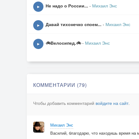
Приходила в гости мама Люси-плаксы.
Не надо о России...
-
Михаил Энс
▶
Мне теперь с подругой долго не встречаться.
А еще обидно – Светке хоть бы что ты!!!
Давай тихонечко споем...
-
Михаил Энс
Мне ж арабской вязью расписали попу.
▶
Нас гулять отпустят рано или поздно!
🚲Велосипед.🚲
-
Михаил Энс
▶
Вот тогда со Светкой улетим мы к звездам.
Мы найдем планету, где вся жизнь «в сиропе
А ремень не носят и не бьют по попе!
Михаил ЭНС
КОММЕНТАРИИ (79)
Чтобы добавить комментарий
войдите на сайт
.
Михаил Энс
Василий, благодарю, что находишь время на м