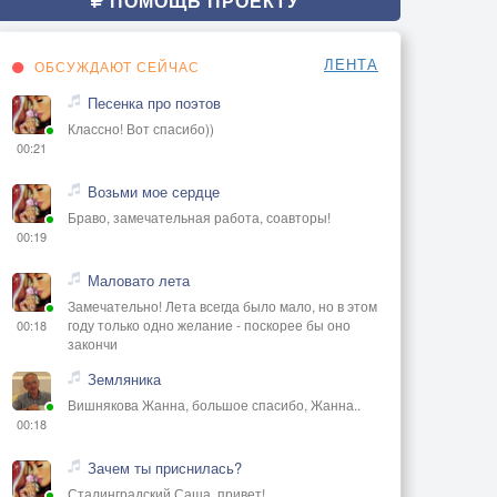
ПОМОЩЬ ПРОЕКТУ
ЛЕНТА
ОБСУЖДАЮТ СЕЙЧАС
Песенка про поэтов
Классно! Вот спасибо))
00:21
Возьми мое сердце
Браво, замечательная работа, соавторы!
00:19
Маловато лета
Замечательно! Лета всегда было мало, но в этом
году только одно желание - поскорее бы оно
00:18
закончи
Земляника
Вишнякова Жанна, большое спасибо, Жанна..
00:18
Зачем ты приснилась?
Сталинградский Саша, привет!