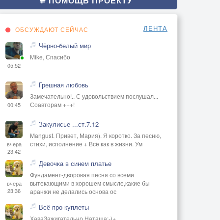
ПОМОЩЬ ПРОЕКТУ
ЛЕНТА
ОБСУЖДАЮТ СЕЙЧАС
Чёрно-белый мир
Mike, Спасибо
05:52
Грешная любовь
Замечательно!.. С удовольствием послушал...
Соавторам +++!
00:45
Закулисье ...ст.7.12
Mangust. Привет, Мария). Я коротко. За песню,
стихи, исполнение + Всё как в жизни. Ум
вчера
23:42
Девочка в синем платье
Фундамент-дворовая песня со всеми
вытекающими в хорошем смысле,какие бы
вчера
23:36
аранжи не делались основа ос
Всё про куплеты
ХаваЗажигательно Наташа:-)+