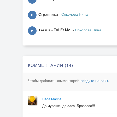
Странники
-
Соколова Нина
▶
Ты и я - Toi Et Moi
-
Соколова Нина
▶
КОММЕНТАРИИ (14)
Чтобы добавить комментарий
войдите на сайт
.
Bada Marina
До мурашек,до слез..Бравоооо!!!