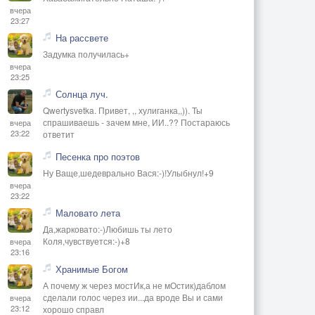
вчера
23:27
На рассвете
Задумка получилась+
вчера
23:25
Солнца луч.
Qwertysvetka. Привет, ,, хулиганка,,)). Ты
спрашиваешь - зачем мне, ИИ..?? Постараюсь
вчера
23:22
ответит
Песенка про поэтов
Ну Ваще,шедеврально Вася:-)!Улыбнул!+9
вчера
23:22
Маловато лета
Да,жарковато:-)Любишь ты лето
Коля,чувствуется:-)+8
вчера
23:16
Хранимые Богом
А почему ж через мостИк,а не мОстик)даблом
сделали голос через ии...да вроде Вы и сами
вчера
23:12
хорошо справл