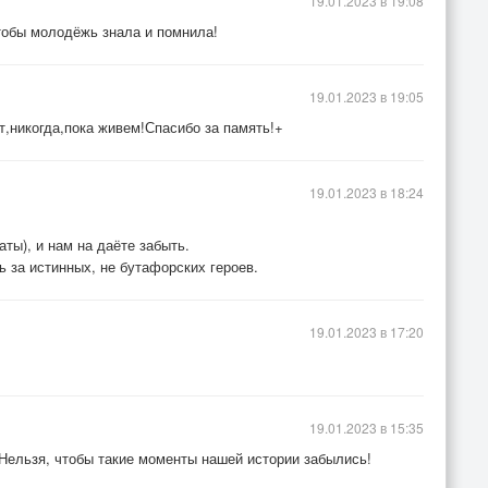
19.01.2023 в 19:08
тобы молодёжь знала и помнила!
19.01.2023 в 19:05
т,никогда,пока живем!Спасибо за память!+
19.01.2023 в 18:24
аты), и нам на даёте забыть.
ь за истинных, не бутафорских героев.
19.01.2023 в 17:20
19.01.2023 в 15:35
 Нельзя, чтобы такие моменты нашей истории забылись!