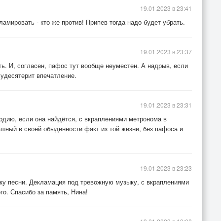
19.01.2023 в 23:41
ламировать - кто же против! Припев тогда надо будет убрать.
19.01.2023 в 23:37
ать. И, согласен, пафос тут вообще неуместен. А надрыв, если
о удесятерит впечатление.
19.01.2023 в 23:31
дию, если она найдётся, с вкраплениями метронома в
ашный в своей обыденности факт из той жизни, без пафоса и
19.01.2023 в 23:23
чку песни. Декламация под тревожную музыку, с вкраплениями
о. Спасибо за память, Нина!