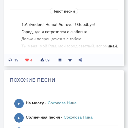
Текст песни
1.Arrivederci Roma! Au revoir! Goodbye!
Город, где я встретился с любовью,
Должен попрощаться я с тобою.
Ты меня, мой Рим, мой город светлый, вспоминай.
19
2.Arrivederci Roma! Ауф видэрзэен! Адью!
4
39
Но вернусь к тебе я очень скоро.
Ты поможешь мне, прекрасный город.
ПОХОЖИЕ ПЕСНИ
Верю - здесь меня дождётся та, кого люблю.
На мосту
-
Соколова Нина
▶
Солнечная песня
-
Соколова Нина
▶