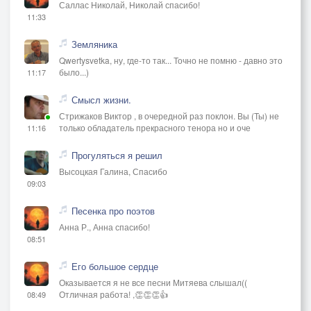
Саллас Николай, Николай спасибо!
11:33
Земляника
Qwertysvetka, ну, где-то так... Точно не помню - давно это
было...)
11:17
Смысл жизни.
Стрижаков Виктор , в очередной раз поклон. Вы (Ты) не
только обладатель прекрасного тенора но и оче
11:16
Прогуляться я решил
Высоцкая Галина, Спасибо
09:03
Песенка про поэтов
Анна Р., Анна спасибо!
08:51
Его большое сердце
Оказывается я не все песни Митяева слышал((
Отличная работа! ,👏👏👏👍
08:49