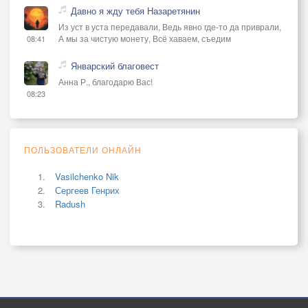
Давно я жду тебя Назаретянин
Из уст в уста передавали, Ведь явно где-то да приврали,
А мы за чистую монету, Всё хаваем, съедим
08:41
Январский благовест
Анна Р., благодарю Вас!
08:23
ПОЛЬЗОВАТЕЛИ ОНЛАЙН
Vasilchenko Nik
Сергеев Генрих
Radush