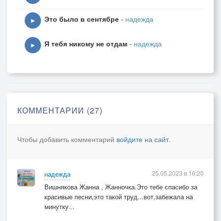
Заберите мои все печали,
Это было в сентябре
-
надежда
▶
Облака, плывущие мимо.
Я тебя никому не отдам
-
надежда
▶
И пусть сбудется, о чём мечтали,
Мы с тобою так неудержимо.
Облака пролетают над нами,
КОММЕНТАРИИ (27)
Словно бело-пушистая вата.
Чтобы добавить комментарий
войдите на сайт
.
И гонимые вдаль ветерками,
25.05.2023 в 16:20
надежда
Уплывают, не зная преграды.
Вишнякова Жанна , Жанночка.Это тебе спасибо за
красивые песни,это такой труд...вот,забежала на
Облака то смеются, то плачут,
минутку...