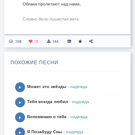
Облака пролетают над нами,
Словно бело-пушистая вата.
И гонимые вдаль ветерками,
108
18
144
Уплывают, не зная преграды.
ПОХОЖИЕ ПЕСНИ
Сколько милых рисуют картинок,
Фантазируя щедро-богато.
Может это звёзды
-
надежда
▶
Посчитать бы, там сколько пушинок,
Тебя всегда любил
-
надежда
▶
Резвятся, примеряя наряды.
Вспоминаю о тебе
-
надежда
▶
ПРИПЕВ:
Я Позабуду Сны
-
надежда
▶