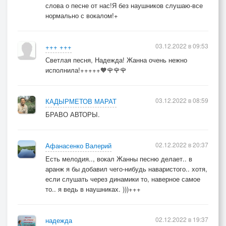
слова о песне от нас!Я без наушников слушаю-все
нормально с вокалом!+
03.12.2022 в 09:53
+++ +++
Светлая песня, Надежда! Жанна очень нежно
исполнила!+++++🧡🌹🌹🌹
03.12.2022 в 08:59
КАДЫРМЕТОВ МАРАТ
БРАВО АВТОРЫ.
02.12.2022 в 20:37
Афанасенко Валерий
Есть мелодия.., вокал Жанны песню делает.. в
аранж я бы добавил чего-нибудь наваристого.. хотя,
если слушать через динамики то, наверное самое
то.. я ведь в наушниках. )))+++
02.12.2022 в 19:37
надежда