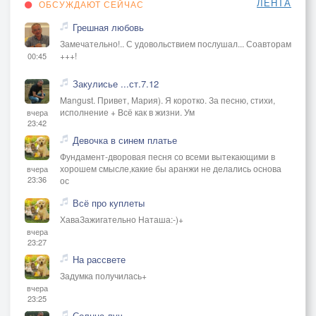
ЛЕНТА
ОБСУЖДАЮТ СЕЙЧАС
Грешная любовь
Замечательно!.. С удовольствием послушал... Соавторам
+++!
00:45
Закулисье ...ст.7.12
Mangust. Привет, Мария). Я коротко. За песню, стихи,
исполнение + Всё как в жизни. Ум
вчера
23:42
Девочка в синем платье
Фундамент-дворовая песня со всеми вытекающими в
хорошем смысле,какие бы аранжи не делались основа
вчера
23:36
ос
Всё про куплеты
ХаваЗажигательно Наташа:-)+
вчера
23:27
На рассвете
Задумка получилась+
вчера
23:25
Солнца луч.