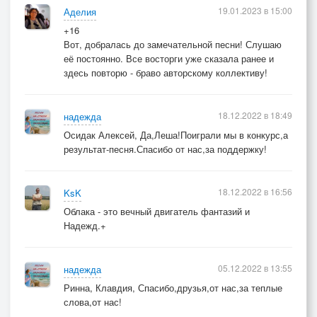
19.01.2023 в 15:00
Аделия
Мы с тобою так неудержимо.
+16
Вот, добралась до замечательной песни! Слушаю
её постоянно. Все восторги уже сказала ранее и
здесь повторю - браво авторскому коллективу!
18.12.2022 в 18:49
надежда
Осидак Алексей, Да,Леша!Поиграли мы в конкурс,а
результат-песня.Спасибо от нас,за поддержку!
18.12.2022 в 16:56
KsK
Облака - это вечный двигатель фантазий и
Надежд.+
05.12.2022 в 13:55
надежда
Ринна, Клавдия, Спасибо,друзья,от нас,за теплые
слова,от нас!