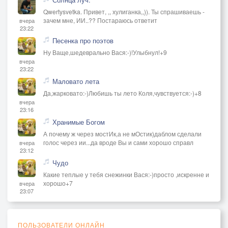
Qwertysvetka. Привет, ,, хулиганка,,)). Ты спрашиваешь -
зачем мне, ИИ..?? Постараюсь ответит
вчера
23:22
Песенка про поэтов
Ну Ваще,шедеврально Вася:-)!Улыбнул!+9
вчера
23:22
Маловато лета
Да,жарковато:-)Любишь ты лето Коля,чувствуется:-)+8
вчера
23:16
Хранимые Богом
А почему ж через мостИк,а не мОстик)даблом сделали
голос через ии...да вроде Вы и сами хорошо справл
вчера
23:12
Чудо
Какие теплые у тебя снежинки Вася:-)просто ,искренне и
хорошо+7
вчера
23:07
ПОЛЬЗОВАТЕЛИ ОНЛАЙН