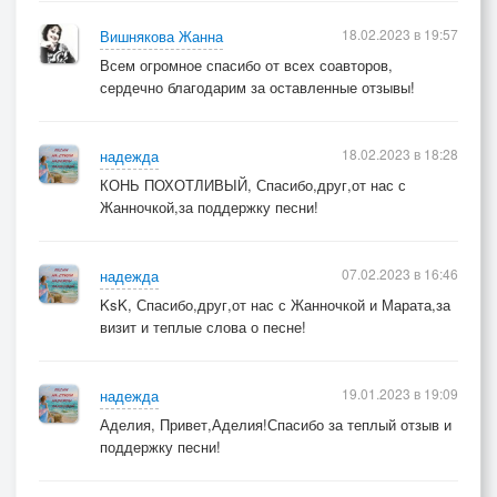
Посылают нам радостный смайлик.
18.02.2023 в 19:57
Вишнякова Жанна
Всем огромное спасибо от всех соавторов,
О любви, видно, нашей судачат,
сердечно благодарим за оставленные отзывы!
Строя рожицы, дарят всем праздник.
18.02.2023 в 18:28
надежда
ПРИПЕВ:
КОНЬ ПОХОТЛИВЫЙ, Спасибо,друг,от нас с
Жанночкой,за поддержку песни!
Заберите мои все печали,
07.02.2023 в 16:46
надежда
Облака, плывущие мимо.
KsK, Спасибо,друг,от нас с Жанночкой и Марата,за
визит и теплые слова о песне!
И пусть сбудется, о чём мечтали,
19.01.2023 в 19:09
надежда
Мы с тобою так неудержимо.
Аделия, Привет,Аделия!Спасибо за теплый отзыв и
поддержку песни!
И пусть сбудется, о чём мечтали,