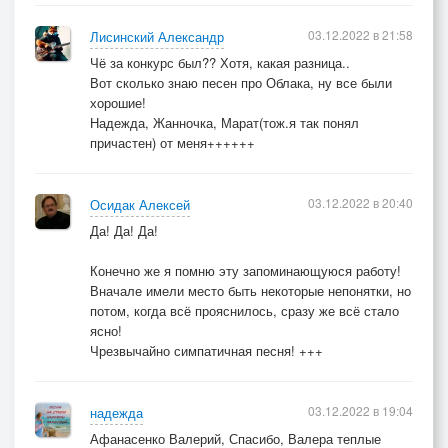
03.12.2022 в 21:58
Лисинский Александр
Чё за конкурс был?? Хотя, какая разница..
Вот сколько знаю песен про Облака, ну все были
хорошие!
Надежда, Жанночка, Марат(тож.я так понял
причастен) от меня++++++
03.12.2022 в 20:40
Осидак Алексей
Да! Да! Да!
Конечно же я помню эту запоминающуюся работу!
Вначале имели место быть некоторые непонятки, но
потом, когда всё прояснилось, сразу же всё стало
ясно!
Чрезвычайно симпатичная песня! +++
03.12.2022 в 19:04
надежда
Афанасенко Валерий, Спасибо, Валера теплые