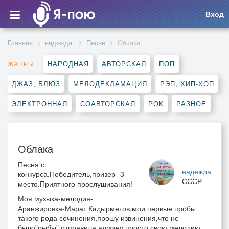
Вход
Главная
надежда
Песни
Облака
НАРОДНАЯ
АВТОРСКАЯ
ПОП
ЖАНРЫ:
ДЖАЗ, БЛЮЗ
МЕЛОДЕКЛАМАЦИЯ
РЭП, ХИП-ХОП
ЭЛЕКТРОННАЯ
СОАВТОРСКАЯ
РОК
РАЗНОЕ
Облака
Песня с
надежда
конкурса.Победитель,призер -3
СССР
место.Приятного прослушивания!
Моя музыка-мелодия-
Аранжировка-Марат Кадырметов,мои первые пробы
такого рода сочинения,прошу извинения,что не
было"рыбы",отправила админу просто свою мелодию