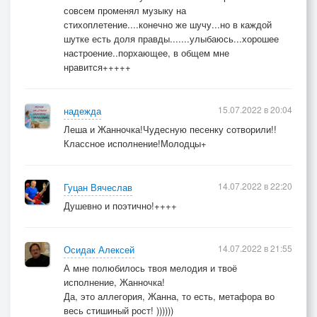
совсем променял музыку на
стихоплетение....конечно же шучу...но в каждой
шутке есть доля правды.......улыбаюсь...хорошее
настроение..порхающее, в общем мне
нравится+++++
15.07.2022 в 20:04
надежда
Леша и Жанночка!Чудесную песенку сотворили!!
Классное исполнение!Молодцы+
14.07.2022 в 22:20
Гуцан Вячеслав
Душевно и поэтично!++++
14.07.2022 в 21:55
Осидак Алексей
А мне полюбилось твоя мелодия и твоё
исполнение, Жанночка!
Да, это аллегория, Жанна, то есть, метафора во
весь стишиный рост! ))))))