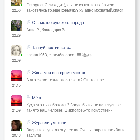
OrangutanG, заходи:-)да я не из пугливых:-)а чего
захотелось то,еще коньячку?:-)Ладно мохнатый,спаси
22:50
О счастье русского народа
Анна Р., благодарю Вас!
22:29
Танцуй против ветра
osman1953, спасибоооооо!!!!!!! 🤗👍✨
22:09
Жена моя всё время моется
А что скажет сам автор текста? Он -то знает.
21:15
Mike
Куда это ты собралась? Вроде бы ии не пользуешься,
так что наш человек. Ширпотреб-то искусственн
21:09
Журавли улетели
Впервые слушала эту песню. Очень понравилась.Ваша
заслуга!
20:43