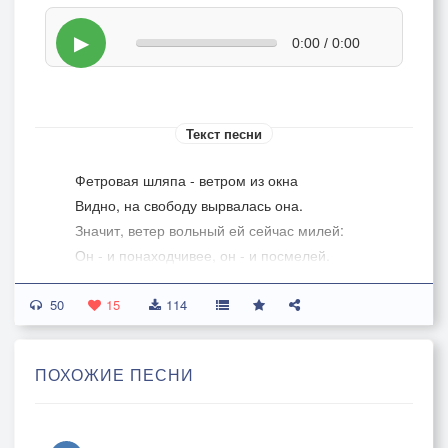
▶
0:00 / 0:00
Текст песни
Фетровая шляпа - ветром из окна
Видно, на свободу вырвалась она.
Значит, ветер вольный ей сейчас милей:
Он - и понаходчивее, он - и посмелей.
50
И решила (порешила, рассудила) шляпа: "Буду с
15
114
ветром я!
Улетим мы вместе в дальние края
ПОХОЖИЕ ПЕСНИ
Ну куда хозяину до царя степей!?
- Он степенный, больно. В общем - так себе!"