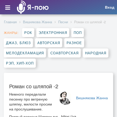
Вход
Главная
Вишнякова Жанна
Песни
Роман со шляпой -2
РОК
ЭЛЕКТРОННАЯ
ПОП
ЖАНРЫ:
ДЖАЗ, БЛЮЗ
АВТОРСКАЯ
РАЗНОЕ
МЕЛОДЕКЛАМАЦИЯ
СОАВТОРСКАЯ
НАРОДНАЯ
РЭП, ХИП-ХОП
Роман со шляпой -2
Немного переделали
Вишнякова Жанна
песенку про ветреную
шляпку, милости просим
на прослушивание.
Первый вариант Шляпки тут - https://ya-