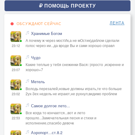
ПОМОЩЬ ПРОЕКТУ
ЛЕНТА
ОБСУЖДАЮТ СЕЙЧАС
Хранимые Богом
А почему ж через мостИк,а не мОстик)даблом сделали
голос через ии...да вроде Вы и сами хорошо справл
23:12
Чудо
Какие теплые у тебя снежинки Вася:-)просто ,искренне и
хорошо+7
23:07
Метель
Володь перезалей,новые должны играть,те что больше
2ух-3ех недель не играют,не рухнул,видимо проблем
23:02
Самое долгое лето...
Все когда то кончается...вот и лето
прошло...Замечательная песня и стихи и
22:53
исполнение,спасибо девочк
Аэропорт...ст.8.2