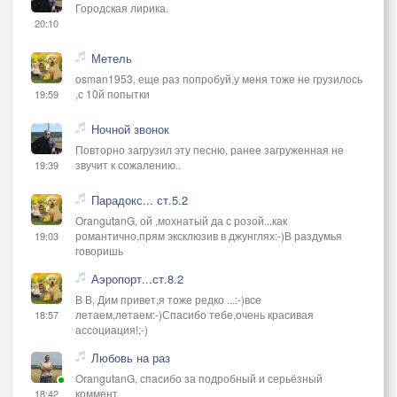
Городская лирика.
20:10
Метель
osman1953, еще раз попробуй,у меня тоже не грузилось
,с 10й попытки
19:59
Ночной звонок
Повторно загрузил эту песню, ранее загруженная не
звучит к сожалению..
19:39
Парадокс... ст.5.2
OrangutanG, ой ,мохнатый да с розой...как
романтично,прям эксклюзив в джунглях:-)В раздумья
19:03
говоришь
Аэропорт...ст.8.2
В В, Дим привет,я тоже редко ...:-)все
летаем,летаем:-)Спасибо тебе,очень красивая
18:57
ассоциация!;-)
Любовь на раз
OrangutanG, спасибо за подробный и серьёзный
коммент
18:42