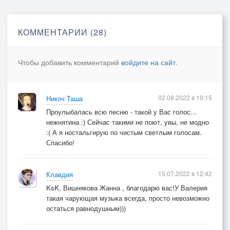
Скрипка в душе затихает,
Вот бы вернуть всё назад…
КОММЕНТАРИИ (28)
Припев:
Души моей мелодия летит над суетой.
Чтобы добавить комментарий
войдите на сайт
.
Волшебная рапсодия – зовут её мечтой.
Любовь моя фантазия, прекрасна и светла.
Как жаль, что разбиваются все замки из стекла…
02.08.2022 в 19:15
Никоч Таша
Проулыбалась всю песню - такой у Вас голос...
нежнятина :) Сейчас такими не поют, увы, не модно
:( А я ностальгирую по чистым светлым голосам.
Спасибо!
15.07.2022 в 12:42
Клавдия
KsK, Вишнякова Жанна , благодарю вас!У Валерия
такая чарующая музыка всегда, просто невозможно
остаться равнодушным)))