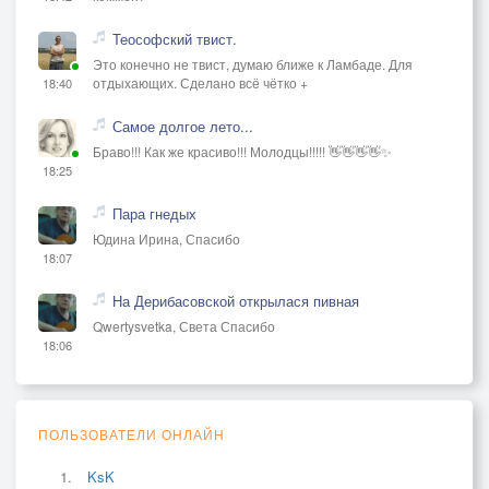
Теософский твист.
Это конечно не твист, думаю ближе к Ламбаде. Для
отдыхающих. Сделано всё чётко +
18:40
Самое долгое лето...
Браво!!! Как же красиво!!! Молодцы!!!!! 👋👋👋👋✨
18:25
Пара гнедых
Юдина Ирина, Спасибо
18:07
На Дерибасовской открылася пивная
Qwertysvetka, Света Спасибо
18:06
ПОЛЬЗОВАТЕЛИ ОНЛАЙН
KsK