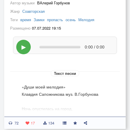
Автор музыки
ВАлерий Горбунов
Жанр
Соавторская
Теги
время
Замки
пропасть
осень
Мелодия
Размещено
07.07.2022 19:15
▶
0:00 / 0:00
Текст песни
«Души моей мелодия»
Клавдия Сапожникова муз. В.Горбунова
Ночь опустилась на город,
Звёздным накрыла плащом.
72
Если б ты знал как мне дорог
17
134