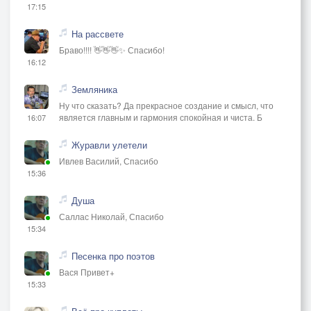
17:15
На рассвете
Браво!!!! 👋👋👋✨ Спасибо!
16:12
Земляника
Ну что сказать? Да прекрасное создание и смысл, что
является главным и гармония спокойная и чиста. Б
16:07
Журавли улетели
Ивлев Василий, Спасибо
15:36
Душа
Саллас Николай, Спасибо
15:34
Песенка про поэтов
Вася Привет+
15:33