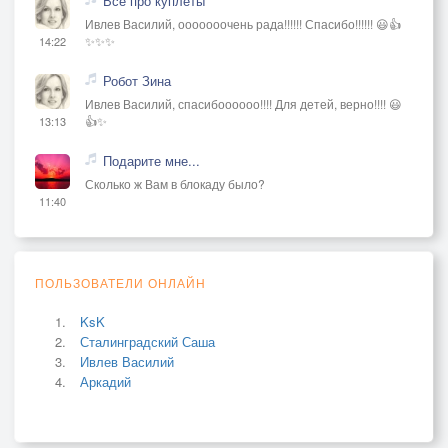
Всё про куплеты
Ивлев Василий, ооооооочень рада!!!!!! Спасибо!!!!!! 😃👍
✨✨✨
14:22
Робот Зина
Ивлев Василий, спасибоооооо!!!! Для детей, верно!!!! 😃
👍✨
13:13
Подарите мне...
Сколько ж Вам в блокаду было?
11:40
ПОЛЬЗОВАТЕЛИ ОНЛАЙН
KsK
Сталинградский Саша
Ивлев Василий
Аркадий