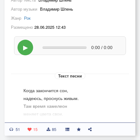
Автор музыки
Владимир Шпень
Жанр
Рок
Размещено
28.06.2025 12:43
▶
0:00 / 0:00
Текст песни
Когда закончится сон,
надеюсь, проснусь живым.
Там время хамелеон
меняет цвета свои.
51
В палитре прошедших лет
15
85
год можно найти любой.