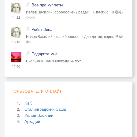
Всё про куплеты
Ивлев Василий, ооооооочень рада!!!!!! Спасибо!!!!!! 😃👍
✨✨✨
14:22
Робот Зина
Ивлев Василий, спасибоооооо!!!! Для детей, верно!!!! 😃
👍✨
13:13
Подарите мне...
Сколько ж Вам в блокаду было?
11:40
ПОЛЬЗОВАТЕЛИ ОНЛАЙН
KsK
Сталинградский Саша
Ивлев Василий
Аркадий