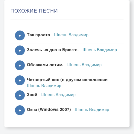
Вот - выкрашен в черный цвет,
ПОХОЖИЕ ПЕСНИ
вот - красный, вот – голубой.
То ли явь, то ли сон…
Так просто
-
Шпень Владимир
Мне раскаты слышны…
▶
Не понять - это гром
Залечь на дно в Брюгге.
-
Шпень Владимир
или эхо войны?
▶
Облаками летим.
-
Шпень Владимир
Когда закончится бой
▶
(у вечности сроков нет),
Четвертый сон (в другом исполнении
-
мы будем мечтать с тобой
▶
Шпень Владимир
мир выкрасить в белый цвет.
Зной
-
Шпень Владимир
▶
То ли явь, то ли сон…
Окна (Windows 2007)
-
Шпень Владимир
мне раскаты слышны…
▶
Не понять - это гром
или эхо войны?