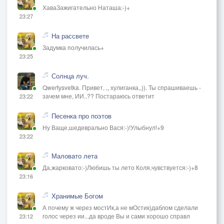
ХаваЗажигательно Наташа:-)+
23:27
На рассвете
Задумка получилась+
23:25
Солнца луч.
Qwertysvetka. Привет, ,, хулиганка,,)). Ты спрашиваешь -
зачем мне, ИИ..?? Постараюсь ответит
23:22
Песенка про поэтов
Ну Ваще,шедеврально Вася:-)!Улыбнул!+9
23:22
Маловато лета
Да,жарковато:-)Любишь ты лето Коля,чувствуется:-)+8
23:16
Хранимые Богом
А почему ж через мостИк,а не мОстик)даблом сделали
голос через ии...да вроде Вы и сами хорошо справл
23:12