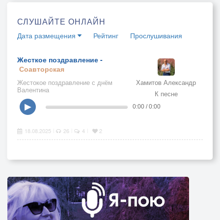
СЛУШАЙТЕ ОНЛАЙН
Дата размещения
Рейтинг
Прослушивания
Жесткое поздравление -
Соавторская
Жестокое поздравление с днём
Хамитов Александр
Валентина
К песне
▶
0:00 / 0:00
18.08.2025
26
4
2
|
|
|