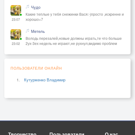
Чудо
Какие теплые у тебя снежинки Вася:-)просто ,искренне и
хорошо+7
23:07
Метель
Володь перезалей,новые должны играть,те что больше
2ух-3ех недель не играют,не рухнул,видимо проблем
23:02
ПОЛЬЗОВАТЕЛИ ОНЛАЙН
Кутурженко Владимир
Творчество
Пользователи
О нас