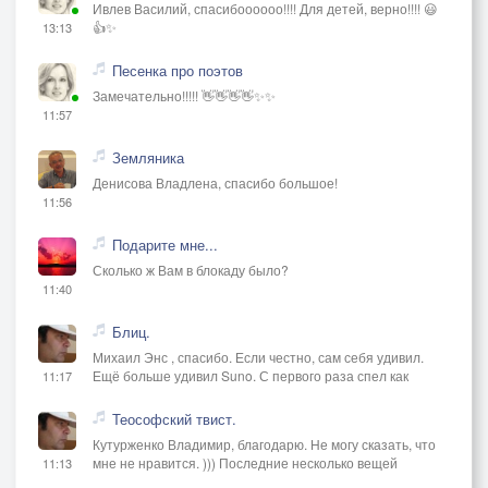
Ивлев Василий, спасибоооооо!!!! Для детей, верно!!!! 😃
👍✨
13:13
Песенка про поэтов
Замечательно!!!!! 👋👋👋👋✨✨
11:57
Земляника
Денисова Владлена, спасибо большое!
11:56
Подарите мне...
Сколько ж Вам в блокаду было?
11:40
Блиц.
Михаил Энс , спасибо. Если честно, сам себя удивил.
Ещё больше удивил Suno. С первого раза спел как
11:17
Теософский твист.
Кутурженко Владимир, благодарю. Не могу сказать, что
мне не нравится. ))) Последние несколько вещей
11:13