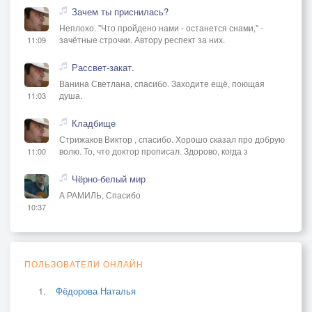
Зачем ты приснилась?
Неплохо. "Что пройдено нами - останется снами," -
зачётные строчки. Автору респект за них.
11:09
Рассвет-закат.
Ванина Светлана, спасибо. Заходите ещё, поющая
душа.
11:03
Кладбище
Стрижаков Виктор , спасибо. Хорошо сказал про добрую
волю. То, что доктор прописал. Здорово, когда з
11:00
Чёрно-белый мир
А РАМИЛЬ, Спасибо
10:37
ПОЛЬЗОВАТЕЛИ ОНЛАЙН
Фёдорова Наталья