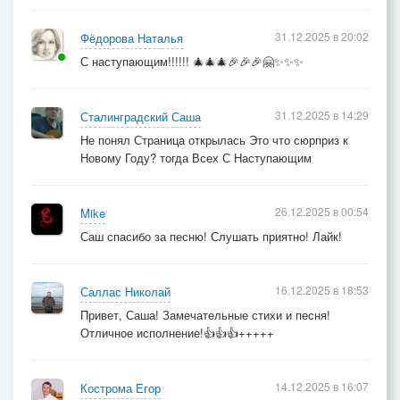
31.12.2025 в 20:02
Фёдорова Наталья
С наступающим!!!!!! 🎄🎄🎄🎉🎉🎉🤗✨✨✨
31.12.2025 в 14:29
Сталинградский Саша
Не понял Страница открылась Это что сюрприз к
Новому Году? тогда Всех С Наступающим
26.12.2025 в 00:54
Mike
Саш спасибо за песню! Слушать приятно! Лайк!
16.12.2025 в 18:53
Саллас Николай
Привет, Саша! Замечательные стихи и песня!
Отличное исполнение!👍👍👍+++++
14.12.2025 в 16:07
Кострома Егор