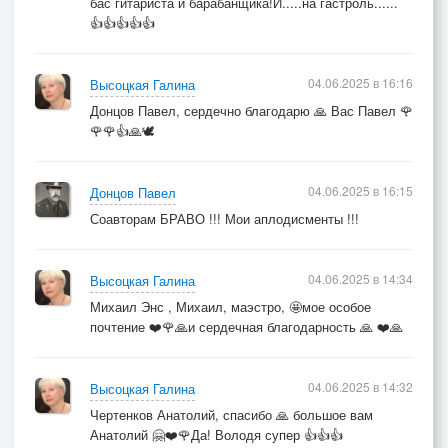
бас гитариста и барабанщика!И.....на гастроль......
👍👍👍👍👍
04.06.2025 в 16:16
Высоцкая Галина
Донцов Павел, сердечно благодарю 🙏 Вас Павел 🌹
🌹🌹👍🙏🕊️
04.06.2025 в 16:15
Донцов Павел
Соавторам БРАВО !!! Мои аплодисменты !!!
04.06.2025 в 14:34
Высоцкая Галина
Михаил Энс , Михаил, маэстро, 🤩мое особое
почтение ❤️🌹🙏и сердечная благодарность 🙏 ❤️🙏
04.06.2025 в 14:32
Высоцкая Галина
Чертенков Анатолий, спасибо 🙏 большое вам
Анатолий 🤗❤️🌹Да! Володя супер 👍👍👍