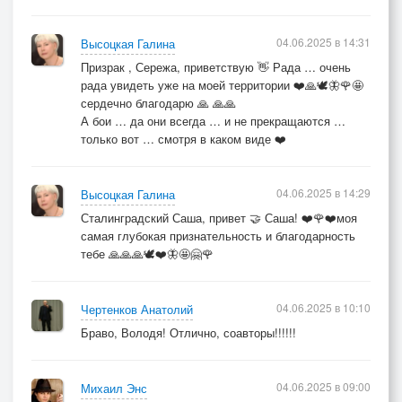
04.06.2025 в 14:31
Высоцкая Галина
Призрак , Сережа, приветствую 👋 Рада … очень
рада увидеть уже на моей территории ❤️🙏🕊️🦋🌹🤩
сердечно благодарю 🙏 🙏🙏
А бои … да они всегда … и не прекращаются …
только вот … смотря в каком виде ❤️
04.06.2025 в 14:29
Высоцкая Галина
Сталинградский Саша, привет 🤝 Саша! ❤️🌹❤️моя
самая глубокая признательность и благодарность
тебе 🙏🙏🙏🕊️❤️🦋🤩🤗🌹
04.06.2025 в 10:10
Чертенков Анатолий
Браво, Володя! Отлично, соавторы!!!!!!
04.06.2025 в 09:00
Михаил Энс