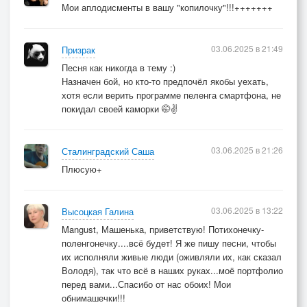
Мои аплодисменты в вашу "копилочку"!!!+++++++
03.06.2025 в 21:49
Призрак
Песня как никогда в тему :)
Назначен бой, но кто-то предпочёл якобы уехать,
хотя если верить программе пеленга смартфона, не
покидал своей каморки 🤭✌️
03.06.2025 в 21:26
Сталинградский Саша
Плюсую+
03.06.2025 в 13:22
Высоцкая Галина
Mangust, Машенька, приветствую! Потихонечку-
поленгонечку....всё будет! Я же пишу песни, чтобы
их исполняли живые люди (оживляли их, как сказал
Володя), так что всё в наших руках...моё портфолио
перед вами...Спасибо от нас обоих! Мои
обнимашечки!!!