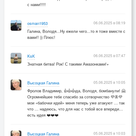
с нами!!!!!
06.06.2025 в 08:19
osman1953
Галина, Володя...Ну ежели чего...то я тоже вместе с
вами!! )) Плюс!
06.06.2025 в 07:47
KsK
Знатная битва! Рок! С такими Амазонками!+
05.06.2025 в 10:05
Высоцкая Галина
Фролов Владимир, 👍👍👍да, Володя, бомбанули! 🤗
Огромнейшее тебе спасибо за сотворчество 💜🦋💜
мои «бабочки идей» меня теперь уже атакуют … так
что … надеюсь, что для нас с тобой все впереди…
есть идея ❤️❤️❤️
05.06.2025 в 10:03
Высоцкая Галина