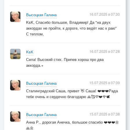
16.07.2025 в 07:30
Высоцкая Галина
KsK, Спасибо большое, Владимир! Да "на двух
аккордах не пройти, к дороге, что ведёт нас к раю"
С теплом,
16.07.2025 в 07:28
KsK
Сила! Высокий стих. Припев хорош про два
аккорда.+
15.07.2025 в 07:39
Высоцкая Галина
Сталинградский Саша, привет 👋 Саша! ❤️❤️❤️Рада
тебе очень и сердечно благодарю 🙏🥰💜❤️🌹🕊️
15.07.2025 в 07:38
Высоцкая Галина
Анна Р., дорогая Анечка, большое спасибо ❤️❤️❤️🌼
🙏🌼