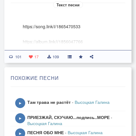
Текст песни
https://song.link/i/1865470533
https://album.link/i/1856047766
101
https://album.link/i/1855392557
17
109
https://album.link/i/1870258160
ПОХОЖИЕ ПЕСНИ
https://stihi.ru/2025/07/13/2370
Там трава не растёт
-
Высоцкая Галина
[Куплет 1 ]
▶
Ты, мама, сердце мне не рви
ПРИЕЗЖАЙ, СКУЧАЮ...подпись..МОРЕ
-
Оно уже застыло в шрамах
▶
Высоцкая Галина
Я словно рыцарь без любви
ПЕСНЯ ОБО МНЕ
-
Высоцкая Галина
Схватилась на дуэли в шпагах
▶