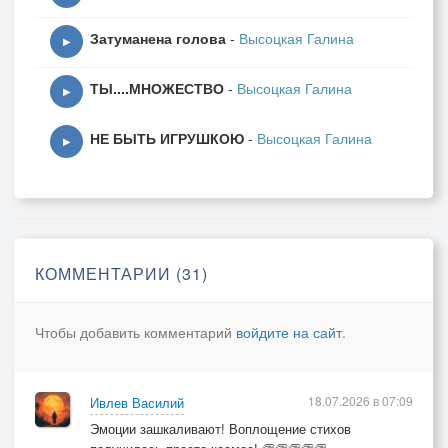
Затуманена голова
-
Высоцкая Галина
[Припев]
▶
Ты, мама, сердце мне не рви
ТЫ....МНОЖЕСТВО
-
Высоцкая Галина
Я тайм последний доиграю
▶
На двух аккордах не пройти
НЕ БЫТЬ ИГРУШКОЮ
-
Высоцкая Галина
К дороге, что ведёт нас к раю
▶
[Куплет 2 ]
Ты, мама, сердце мне не рви
Оно немного мне послужит
В моей измученной груди
КОММЕНТАРИИ (31)
От старой жажды просто сушит
Чтобы добавить комментарий
войдите на сайт
.
[Припев]
Ты, мама, сердце мне не рви
Я тайм последний доиграю
18.07.2026 в 07:09
Ивлев Василий
На двух аккордах не пройти
Эмоции зашкаливают! Воплощение стихов
К дороге, что ведёт нас на к раю