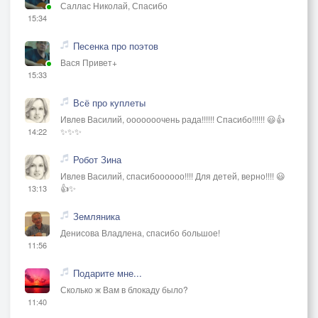
Саллас Николай, Спасибо
15:34
Песенка про поэтов
Вася Привет+
15:33
Всё про куплеты
Ивлев Василий, ооооооочень рада!!!!!! Спасибо!!!!!! 😃👍
✨✨✨
14:22
Робот Зина
Ивлев Василий, спасибоооооо!!!! Для детей, верно!!!! 😃
👍✨
13:13
Земляника
Денисова Владлена, спасибо большое!
11:56
Подарите мне...
Сколько ж Вам в блокаду было?
11:40