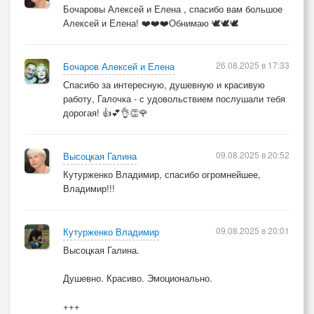
Бочаровы Алексей и Елена , спасибо вам большое
Алексей и Елена! ❤️❤️❤️Обнимаю 🕊️🕊️🕊️
[Припев]
Ты, мама, сердце мне не рви
Я тайм последний доиграю
26.08.2025 в 17:33
Бочаров Алексей и Елена
На двух аккордах не пройти
Спасибо за интересную, душевную и красивую
работу, Галочка - с удовольствием послушали тебя
К дороге, что ведёт нас к раю
дорогая! 👍💕👌👏🌹
[Куплет 5 ]
Ты, мама, сердце мне не рви
09.08.2025 в 20:52
Высоцкая Галина
Я горе солью присыпаю
Кутурженко Владимир, спасибо огромнейшее,
На крик измученной души
Владимир!!!
Я срочно в небо вылетаю
09.08.2025 в 20:01
Кутурженко Владимир
[Припев]
Высоцкая Галина.
Ты, мама, сердце мне не рви
Я тайм последний доиграю
Душевно. Красиво. Эмоционально.
На двух аккордах не пройти
+++
К дороге, что ведёт нас к раю