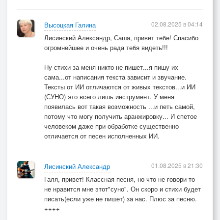
[Куплет 6 ]
02.08.2025 в 04:14
Высоцкая Галина
Ты хоть кричи или молчи
Лисинский Александр, Саша, привет тебе! Спасибо
Ты слышишь шёпот старых судеб
огромнейшее и очень рада тебя видеть!!!
В душе морзянка бьёт, стучит
Ну стихи за меня никто не пишет...я пишу их
Ищи того, кто тебя любит
сама...от написания текста зависит и звучание.
Тексты от ИИ отличаются от живых текстов...и ИИ
[Припев]
(СУНО) это всего лишь инструмент. У меня
появилась вот такая возможность ...и петь самой,
Ты, мама, сердце мне не рви
потому что могу получить аранжировку... И спетое
Я тайм последний доиграю
человеком даже при обработке существенно
На двух аккордах не пройти
отличается от песен исполненных ИИ.
К дороге, что ведёт нас к раю
01.08.2025 в 21:30
Лисинский Александр
Галя, привет! Классная песня, но что не говори то
© Copyright: Галина Алексеевна Высоцкая, 2025
не нравится мне этот"суно". Он скоро и стихи будет
Свидетельство о публикации №125071302370
писать(если уже не пишет) за нас. Плюс за песню.
++++