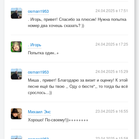
24.04.2025 в 17:51
osman1953
. Игорь, привет! Спасибо за плюсик! Нужна попытка
номер два хочешь сказать? ))
24.04.2025 в 17:25
. Игорь
Попытка один..+
24.04.2025 в 15:29
osman1953
Миша , привет! Благодарю за визит и оценку! К этой
песне ещё бы твою ,, Оду о бюсте",, то тогда бы всё
срослось...))
23.04.2025 в 16:55
Михаил Энс
Хорошо! По-своему!))++++++++
23.04.2025 в 15:58
osman1953