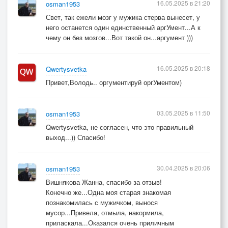
16.05.2025 в 21:20
osman1953
Свет, так ежели мозг у мужика стерва вынесет, у
него останется один единственный аргУмент...А к
чему он без мозгов...Вот такой он...аргумент )))
16.05.2025 в 20:18
Qwertysvetka
Привет,Володь.. оргументируй оргУментом)
03.05.2025 в 11:50
osman1953
Qwertysvetka, не согласен, что это правильный
выход...)) Спасибо!
30.04.2025 в 20:06
osman1953
Вишнякова Жанна, спасибо за отзыв!
Конечно же...Одна моя старая знакомая
познакомилась с мужичком, вынося
мусор...Привела, отмыла, накормила,
приласкала...Оказался очень приличным