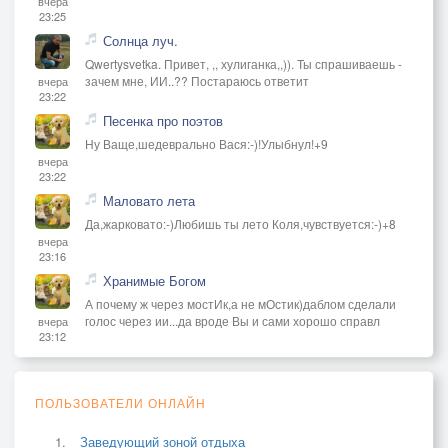
вчера
23:25
Солнца луч.
Qwertysvetka. Привет, ,, хулиганка,,)). Ты спрашиваешь -
зачем мне, ИИ..?? Постараюсь ответит
вчера
23:22
Песенка про поэтов
Ну Ваще,шедеврально Вася:-)!Улыбнул!+9
вчера
23:22
Маловато лета
Да,жарковато:-)Любишь ты лето Коля,чувствуется:-)+8
вчера
23:16
Хранимые Богом
А почему ж через мостИк,а не мОстик)даблом сделали
голос через ии...да вроде Вы и сами хорошо справл
вчера
23:12
ПОЛЬЗОВАТЕЛИ ОНЛАЙН
Заведующий зоной отдыха