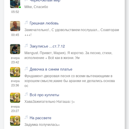
Mike, Спасибо
05:52
Грешная любовь
Замечательно!.. С удовольствием послушал... Соавторам
+++!
00:45
Закулисье ...ст.7.12
Mangust. Привет, Мария). Я коротко. За песню, стихи,
исполнение + Всё как в жизни. Ум
вчера
23:42
Девочка в синем платье
Фундамент-дворовая песня со всеми вытекающими в
хорошем смысле,какие бы аранжи не делались основа
вчера
23:36
ос
Всё про куплеты
ХаваЗажигательно Наташа:-)+
вчера
23:27
На рассвете
Задумка получилась+