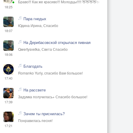
Браво!!! Как же красиво!!! Молодцы!!!!! 👋👋👋👋✨
18:25
Пара гнедых
Юдина Ирина, Спасибо
18:07
На Дерибасовской открылася пивная
Qwertysvetka, Света Спасибо
18:06
Благодать
Romanko Yuriy, спасибо Вам большое!
17:40
На рассвете
Задумка получилась+ Спасибо большое!
17:39
Зачем ты приснилась?
Понравилась песня!
17:21