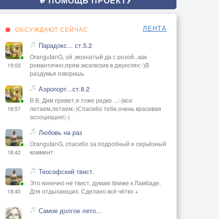
ПОМОЩЬ ПРОЕКТУ
ЛЕНТА
ОБСУЖДАЮТ СЕЙЧАС
Парадокс... ст.5.2
OrangutanG, ой ,мохнатый да с розой...как
романтично,прям эксклюзив в джунглях:-)В
19:03
раздумья говоришь
Аэропорт...ст.8.2
В В, Дим привет,я тоже редко ...:-)все
летаем,летаем:-)Спасибо тебе,очень красивая
18:57
ассоциация!;-)
Любовь на раз
OrangutanG, спасибо за подробный и серьёзный
коммент
18:42
Теософский твист.
Это конечно не твист, думаю ближе к Ламбаде.
Для отдыхающих. Сделано всё чётко +
18:40
Самое долгое лето...