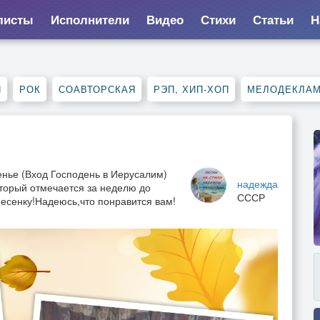
листы
Исполнители
Видео
Стихи
Статьи
Н
Я
РОК
СОАВТОРСКАЯ
РЭП, ХИП-ХОП
МЕЛОДЕКЛА
нье (Вход Господень в Иерусалим)
надежда
оторый отмечается за неделю до
СССР
есенку!Надеюсь,что понравится вам!