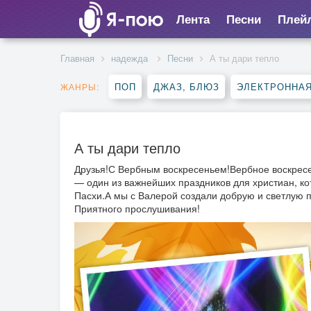
Лента
Песни
Плей
Главная
надежда
Песни
А ты дари тепло
ПОП
ДЖАЗ, БЛЮЗ
ЭЛЕКТРОННА
ЖАНРЫ:
А ты дари тепло
Друзья!С Вербным воскресеньем!Вербное воскресе
— один из важнейших праздников для христиан, к
Пасхи.А мы с Валерой создали добрую и светлую п
Приятного прослушивания!