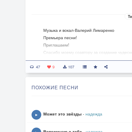
Те
Музыка и вокал-Валерий Лимаренко
Премьера песни!
Приглашаем!
Спасибо моему соавтору за создание чудесн
47
***
9
107
Пусть жизнь тебя свирепо бьёт порой,
И жизнь становится проклятой:
ПОХОЖИЕ ПЕСНИ
И хуже серых будней и пустой
И кажется душа распятой.
Пока ты жив:хозяин на земле.
Может это звёзды
-
надежда
▶
Хоть ты страдал, но верил Богу.
То поднимался ввысь, как на крыле,
Вспоминаю о тебе
-
надежда