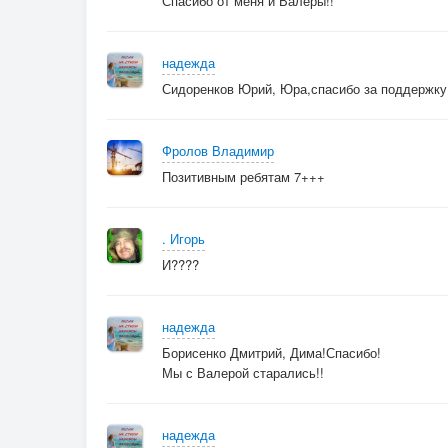
Спасибо от меня и Валеры!!
надежда
Сидоренков Юрий, Юра,спасибо за поддержку 
Фролов Владимир
Позитивным ребятам 7+++
. Игорь
И????
надежда
Борисенко Дмитрий, Дима!Спасибо!
Мы с Валерой старались!!
надежда