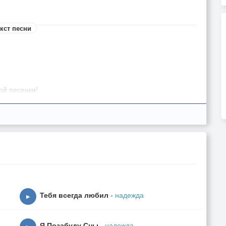
кст песни
ой песенки!
Тебя всегда любил
-
надежда
▶
Я Позабуду Сны
-
надежда