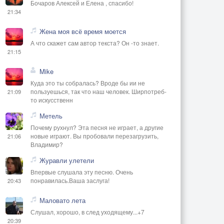
Бочаров Алексей и Елена , спасибо!
21:34
Жена моя всё время моется
А что скажет сам автор текста? Он -то знает.
21:15
Mike
Куда это ты собралась? Вроде бы ии не
пользуешься, так что наш человек. Ширпотреб-
21:09
то искусственн
Метель
Почему рухнул? Эта песня не играет, а другие
новые играют. Вы пробовали перезагрузить,
21:06
Владимир?
Журавли улетели
Впервые слушала эту песню. Очень
понравилась.Ваша заслуга!
20:43
Маловато лета
Слушал, хорошо, в след уходящему...+7
20:39