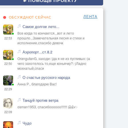
ПОМОЩЬ ПРОЕКТУ
ЛЕНТА
ОБСУЖДАЮТ СЕЙЧАС
Самое долгое лето...
Все когда то кончается...вот и лето
прошло...Замечательная песня и стихи и
22:53
исполнение,спасибо девочк
Аэропорт...ст.8.2
OrangutanG, заходи:-)да я не из пугливых:-)а
чего захотелось то,еще коньячку?:-)Ладно
22:50
мохнатый,спаси
О счастье русского народа
Анна Р., благодарю Вас!
22:29
Танцуй против ветра
osman1953, спасибоооооо!!!!!!! 🤗👍✨
22:09
Чудо