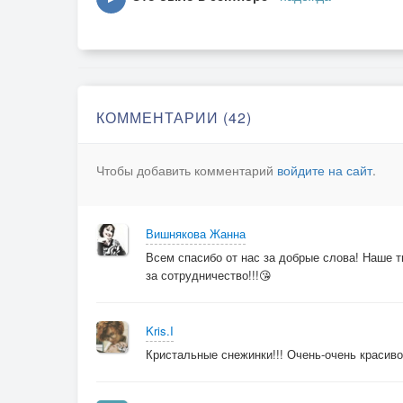
Припев:
Снег кружится,снег кружится,
Надо мною, над тобою,
Снег искрится, снег искрится,
КОММЕНТАРИИ (42)
Серебром летит гурьбою.
Чтобы добавить комментарий
войдите на сайт
.
© Copyright: Надежда Панкова Шаметова, 20
Свидетельство о публикации №12401110241
Вишнякова Жанна
Всем спасибо от нас за добрые слова! Наше 
за сотрудничество!!!😘
Kris.I
Кристальные снежинки!!! Очень-очень красиво!