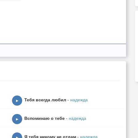
Тебя всегда любил
-
надежда
▶
Вспоминаю о тебе
-
надежда
▶
Я тебя никому не отдам
-
надежда
▶