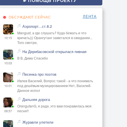
ПОМОЩЬ ПРОЕКТУ
ЛЕНТА
ОБСУЖДАЮТ СЕЙЧАС
Аэропорт...ст.8.2
Mangust, а где слушать? Куда бежать и что
кричать))) Орангутанг заметался в ожидании...
10:15
Того смотри,
На Дерибасовской открылася пивная
В В, Дима Спасибо
10:03
Песенка про поэтов
Ивлев Василий, Вопрос такой - а что понимать
под дешёвым музицированием Нет, Василий.
10:01
Данное испол
Дальняя дорога
OrangutanG, я рада ,что вам понравилась моя
песня!!
09:57
Журавли улетели