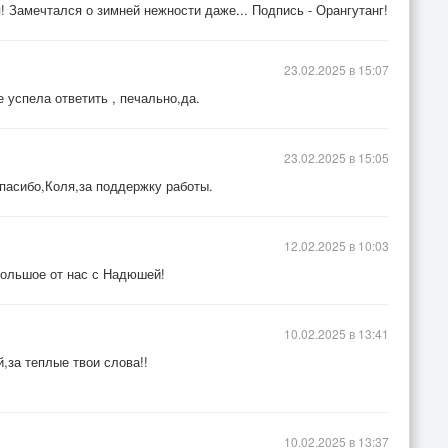
! Замечтался о зимней нежности даже... Подпись - Орангутанг!
23.02.2025 в 15:07
 успела ответить , печально,да.
23.02.2025 в 15:05
пасибо,Коля,за поддержку работы.
12.02.2025 в 10:03
большое от нас с Надюшей!
10.02.2025 в 13:41
,за теплые твои слова!!
10.02.2025 в 13:37