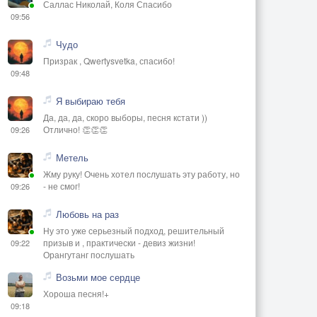
Саллас Николай, Коля Спасибо
09:56
Чудо
Призрак , Qwertysvetka, спасибо!
09:48
Я выбираю тебя
Да, да, да, скоро выборы, песня кстати ))
Отлично! 👏👏👏
09:26
Метель
Жму руку! Очень хотел послушать эту работу, но
- не смог!
09:26
Любовь на раз
Ну это уже серьезный подход, решительный
призыв и , практически - девиз жизни!
09:22
Орангутанг послушать
Возьми мое сердце
Хороша песня!+
09:18