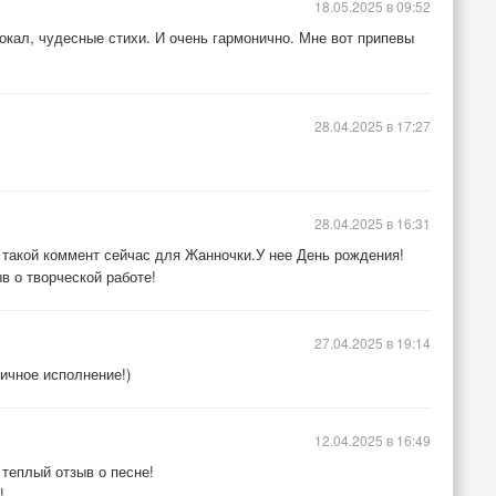
18.05.2025 в 09:52
окал, чудесные стихи. И очень гармонично. Мне вот припевы
28.04.2025 в 17:27
28.04.2025 в 16:31
и такой коммент сейчас для Жанночки.У нее День рождения!
в о творческой работе!
27.04.2025 в 19:14
ичное исполнение!)
12.04.2025 в 16:49
теплый отзыв о песне!
!