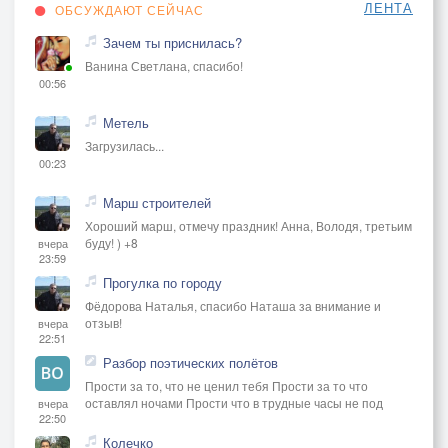
ЛЕНТА
ОБСУЖДАЮТ СЕЙЧАС
Зачем ты приснилась?
Ванина Светлана, спасибо!
00:56
Метель
Загрузилась...
00:23
Марш строителей
Хороший марш, отмечу праздник! Анна, Володя, третьим
буду! ) +8
вчера
23:59
Прогулка по городу
Фёдорова Наталья, спасибо Наташа за внимание и
отзыв!
вчера
22:51
Разбор поэтических полётов
Прости за то, что не ценил тебя Прости за то что
оставлял ночами Прости что в трудные часы не под
вчера
22:50
Колечко