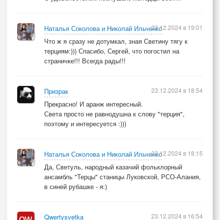
23.12.2024 в 19:01
Наталья Соколова и Николай Ильченко
Что ж я сразу не дотумкал, зная Светину тягу к
терциям:))) Спасибо, Сергей, что погостил на
страничке!!! Всегда рады!!!
23.12.2024 в 18:54
Призрак
Прекрасно! И аранж интересный.
Света просто не равнодушна к слову "терция",
поэтому и интересуется :)))
23.12.2024 в 18:15
Наталья Соколова и Николай Ильченко
Да, Светуль, народный казачий фольклорный
ансамбль "Терцы" станицы Луковской, РСО-Алания,
в синей рубашке - я:)
23.12.2024 в 16:54
Qwertysvetka