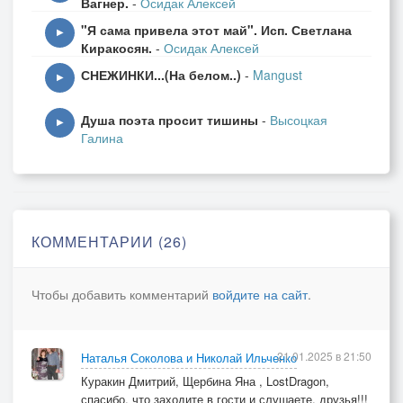
Вагнер.
-
Осидак Алексей
"Я сама привела этот май". Исп. Светлана
▶
Киракосян.
-
Осидак Алексей
СНЕЖИНКИ...(На белом..)
-
Mangust
▶
Душа поэта просит тишины
-
Высоцкая
▶
Галина
КОММЕНТАРИИ (26)
Чтобы добавить комментарий
войдите на сайт
.
21.01.2025 в 21:50
Наталья Соколова и Николай Ильченко
Куракин Дмитрий, Щербина Яна , LostDragon,
спасибо, что заходите в гости и слушаете, друзья!!!