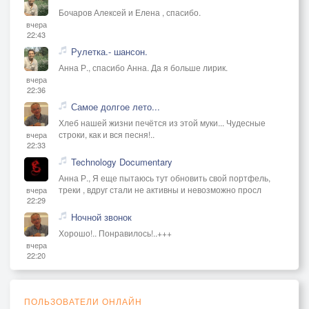
Бочаров Алексей и Елена , спасибо.
вчера
22:43
Рулетка.- шансон.
Анна Р., спасибо Анна. Да я больше лирик.
вчера
22:36
Самое долгое лето...
Хлеб нашей жизни печётся из этой муки... Чудесные
строки, как и вся песня!..
вчера
22:33
Technology Documentary
Анна Р., Я еще пытаюсь тут обновить свой портфель,
треки , вдруг стали не активны и невозможно просл
вчера
22:29
Ночной звонок
Хорошо!.. Понравилось!..+++
вчера
22:20
ПОЛЬЗОВАТЕЛИ ОНЛАЙН