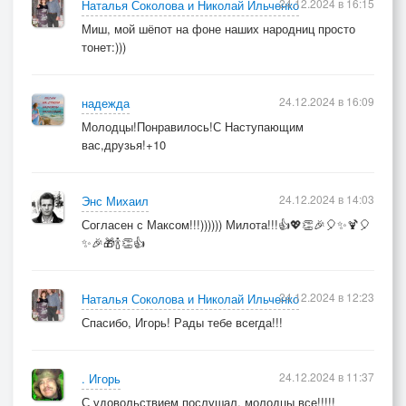
24.12.2024 в 16:15
Наталья Соколова и Николай Ильченко
Миш, мой шёпот на фоне наших народниц просто
тонет:)))
24.12.2024 в 16:09
надежда
Молодцы!Понравилось!С Наступающим
вас,друзья!+10
24.12.2024 в 14:03
Энс Михаил
Согласен с Максом!!!)))))) Милота!!!👍💖👏🎉🎈✨🍹🎈
✨🎉🎁🍾👏👍
24.12.2024 в 12:23
Наталья Соколова и Николай Ильченко
Спасибо, Игорь! Рады тебе всегда!!!
24.12.2024 в 11:37
. Игорь
С удовольствием послушал, молодцы все!!!!!