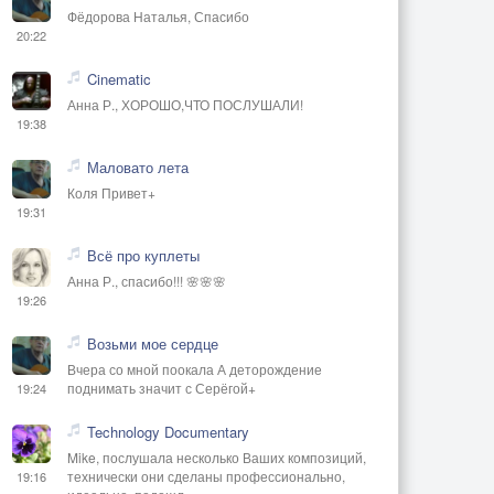
Фёдорова Наталья, Спасибо
20:22
Cinematic
Анна Р., ХОРОШО,ЧТО ПОСЛУШАЛИ!
19:38
Маловато лета
Коля Привет+
19:31
Всё про куплеты
Анна Р., спасибо!!! 🌸🌸🌸
19:26
Возьми мое сердце
Вчера со мной поокала А деторождение
поднимать значит с Серёгой+
19:24
Technology Documentary
Mike, послушала несколько Ваших композиций,
технически они сделаны профессионально,
19:16