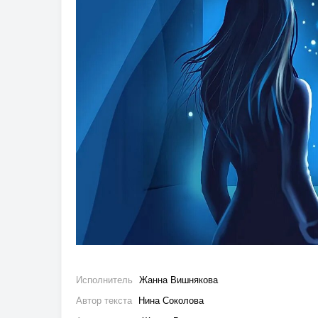
Исполнитель
Жанна Вишнякова
Автор текста
Нина Соколова