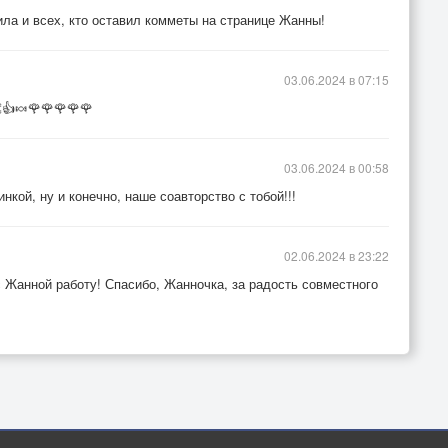
ла и всех, кто оставил комметы на странице Жанны!
03.06.2024 в 07:15
👍🍬🌹🌹🌹🌹🌹
03.06.2024 в 00:58
нкой, ну и конечно, наше соавторство с тобой!!!
02.06.2024 в 23:22
 Жанной работу! Спасибо, Жанночка, за радость совместного