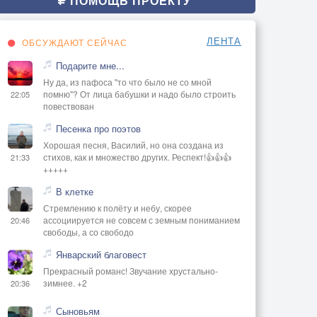
ПОМОЩЬ ПРОЕКТУ
ЛЕНТА
ОБСУЖДАЮТ СЕЙЧАС
Подарите мне...
Ну да, из пафоса "то что было не со мной
помню"? От лица бабушки и надо было строить
22:05
повествован
Песенка про поэтов
Хорошая песня, Василий, но она создана из
стихов, как и множество других. Респект!👍👍👍
21:33
+++++
В клетке
Стремлению к полёту и небу, скорее
ассоциируется не совсем с земным пониманием
20:46
свободы, а со свободо
Январский благовест
Прекрасный романс! Звучание хрустально-
зимнее. +2
20:36
Сыновьям