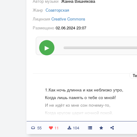
Автор музыки
Жанна Вишнякова
Жанр
Соавторская
Лицензия
Creative Commons
Размещено
02.06.2024 23:07
▶
Те
1.Как ночь длинна и как неблизко утро,
Когда лишь память о тебе со мной!
И не идёт ко мне сон почему-то,
Когда кругом царит ночной покой.
ПРИПЕВ:
55
Глядит в окно моё печальная луна,
11
104
И песня грустная издалека слышна.