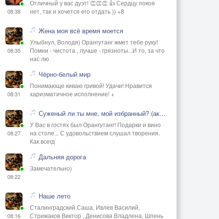
Отличный у вас дуэт! 👏👏👏 👍 Сердцу покоя
нет, так и хочется его отдать )) +8
08:38
Жена моя всё время моется
Улыбнул, Володя) Орангутанг жмет тебе руку!
Помни - чистота , лучше - грязноты...И то, за что
08:35
нас лю
Чёрно-белый мир
Понимающе киваю гривой! Удачи! Нравится
харизматичное исполнение! +
08:31
Суженый ли ты мне, мой избранный? (акустика)
У Вас в гостях был Орангутанг! Подарки и вино
на столе... С удовольствием слушал творения.
08:27
Как всегд
Дальняя дорога
Замечательно)
08:22
Наше лето
Сталинградский Саша, Ивлев Василий,
Стрижаков Виктор , Денисова Владлена, Шпень
08:16