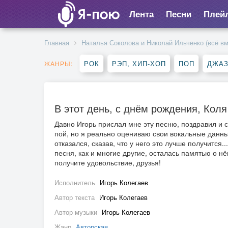
Лента
Песни
Плей
Главная
Наталья Соколова и Николай Ильченко (всё вм
РОК
РЭП, ХИП-ХОП
ПОП
ДЖАЗ
ЖАНРЫ:
В этот день, с днём рождения, Коля
Давно Игорь прислал мне эту песню, поздравил и с
пой, но я реально оцениваю свои вокальные данн
отказался, сказав, что у него это лучше получится..
песня, как и многие другие, осталась памятью о нё
получите удовольствие, друзья!
Исполнитель
Игорь Колегаев
Автор текста
Игорь Колегаев
Автор музыки
Игорь Колегаев
Жанр
Авторская