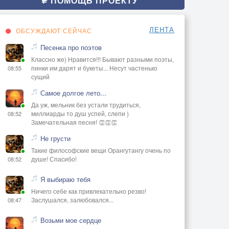
ПОМОЩЬ ПРОЕКТУ
ЛЕНТА
ОБСУЖДАЮТ СЕЙЧАС
Песенка про поэтов
Классно же) Нравится!!! Бывают разными поэты,
пинки им дарят и букеты... Несут частенько
08:55
сущий
Самое долгое лето...
Да уж, мельник без устали трудиться,
миллиарды то душ успей, слепи )
08:52
Замечательная песня! 👏👏👏
Не грусти
Такие философские вещи Орангутангу очень по
душе! Спасибо!
08:52
Я выбираю тебя
Ничего себе как привлекательно резво!
Заслушался, залюбовался...
08:47
Возьми мое сердце