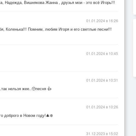
a, Надежда, Вишнякова Жанна , друзья мои - это всё Игорь!!!
01.01.2024 в 16:26
я, Коленька!!! Помним, любим Игоря и его светлые песни!!!
01.01.2024 в 10:45
01.01.2024 в 10:31
.так нельзя жее..🥺песня 👍
01.01.2024 в 10:26
о доброго в Новом году!🎄❄️
31.12.2023 в 15:02