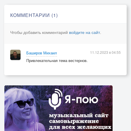
Вошёл туда парень - ковбой с кличкой "Зверь".
Вошёл улыбаясь туда как всегда.
КОММЕНТАРИИ (1)
Он был без нагана и был без ножа.
Чтобы добавить комментарий
войдите на сайт
.
Налив себе виски он сел, закурил.
Сигара "Гавана" он кольца пустил.
Но выстрел ковбоя прервал тишину…
11.12.2023 в 04:55
Баширов Михаил
Сэр Джон не любил, чтоб мешали ему.
Привлекательная тема вестернов.
Сигара упала, шатнулся ковбой.
Он девок любил, он такой молодой.
За что же ковбой ты ковбоя убил?
Лишь только зато, что красивей он жил.
Ты девушка в белом, ты рюмка вина,
Ты фея ночная, ты в небе луна.
И снова ковбои придут в этот бар,
Гуляйте ребята, пока Джона нет там.