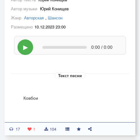
Автор музыки
Юрий Конищев
Жанр
Авторская
,
Шансон
Размещено
10.12.2023 23:00
▶
0:00 / 0:00
Текст песни
Ковбои
Ты девушка в белом, ты рюмка вина,
17
Ты фея ночная, ты в небе луна.
1
104
Ты в баре ковбойском живёшь много лет.