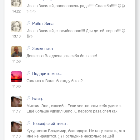
Ивлев Василий, ооооооочень рада!!!!!! Спасибо!!!!!! 😃👍
✨✨✨
14:22
Робот Зина
Ивлев Василий, спасибоооооо!!!! Для детей, верно!!!! 😃
👍✨
13:13
Земляника
Денисова Владлена, спасибо большое!
11:56
Подарите мне...
Сколько ж Вам в блокаду было?
11:40
Блиц.
Михаил Энс , спасибо. Если честно, сам себя удивил.
Ещё больше удивил Suno. С первого раза спел как
11:17
Теософский твист.
Кутурженко Владимир, благодарю. Не могу сказать, что
мне не нравится. ))) Последние несколько вещей
11:13