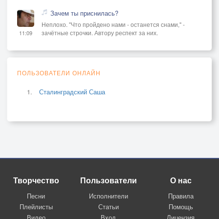
Зачем ты приснилась?
Неплохо. "Что пройдено нами - останется снами," -
зачётные строчки. Автору респект за них.
11:09
ПОЛЬЗОВАТЕЛИ ОНЛАЙН
Сталинградский Саша
Творчество
Пользователи
О нас
Песни
Исполнители
Правила
Плейлисты
Статьи
Помощь
Видео
Вход
Лицензия