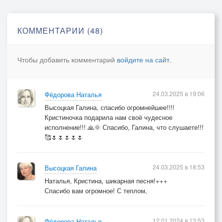
Неужели забыл, неужели?
Как же мог ты меня позабыть?
КОММЕНТАРИИ (48)
Ведь так пристально в очи смотрели!
Как же мог ты меня разлюбить?
Чтобы добавить комментарий
войдите на сайт
.
Неужели забыл?
Этот вечер был последним.
24.03.2025 в 19:06
Фёдорова Наталья
Последним был для нас с тобой.
Высоцкая Галина, спасибо огромнейшее!!!!
Ты тихо пел мне песни
Кристиночка подарила нам своё чудесное
И шумел морской прибой.
исполнение!!! 🙏🌞 Спасибо, Галина, что слушаете!!!
Морской прибой.
🥰🌷🌷🌷🌷🌷
24.03.2025 в 18:53
Высоцкая Галина
Наталья, Кристина, шикарная песня!+++
Спасибо вам огромное! С теплом,
12.01.2024 в 13:53
Фёдорова Наталья