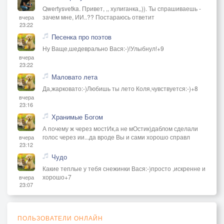
Qwertysvetka. Привет, ,, хулиганка,,)). Ты спрашиваешь -
зачем мне, ИИ..?? Постараюсь ответит
вчера
23:22
Песенка про поэтов
Ну Ваще,шедеврально Вася:-)!Улыбнул!+9
вчера
23:22
Маловато лета
Да,жарковато:-)Любишь ты лето Коля,чувствуется:-)+8
вчера
23:16
Хранимые Богом
А почему ж через мостИк,а не мОстик)даблом сделали
голос через ии...да вроде Вы и сами хорошо справл
вчера
23:12
Чудо
Какие теплые у тебя снежинки Вася:-)просто ,искренне и
хорошо+7
вчера
23:07
ПОЛЬЗОВАТЕЛИ ОНЛАЙН