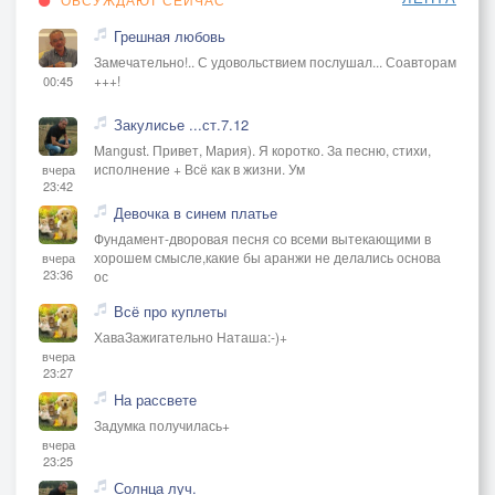
Грешная любовь
Замечательно!.. С удовольствием послушал... Соавторам
+++!
00:45
Закулисье ...ст.7.12
Mangust. Привет, Мария). Я коротко. За песню, стихи,
исполнение + Всё как в жизни. Ум
вчера
23:42
Девочка в синем платье
Фундамент-дворовая песня со всеми вытекающими в
хорошем смысле,какие бы аранжи не делались основа
вчера
23:36
ос
Всё про куплеты
ХаваЗажигательно Наташа:-)+
вчера
23:27
На рассвете
Задумка получилась+
вчера
23:25
Солнца луч.