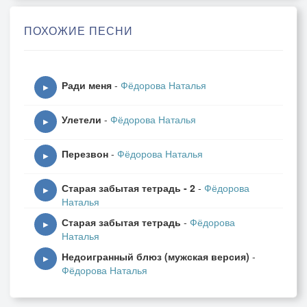
Этот вечер, этот вечер
Запомним вместе навсегда.
ПОХОЖИЕ ПЕСНИ
И новой жажду встречи,
Чтобы взглянуть в твои глаза.
Твои глаза.
Ради меня
-
Фёдорова Наталья
▶
Улетели
-
Фёдорова Наталья
Неужели забыл, неужели?
▶
Как же мог ты меня позабыть?
Перезвон
-
Фёдорова Наталья
Ведь так пристально в очи смотрели!
▶
Как же мог ты меня разлюбить?
Старая забытая тетрадь - 2
-
Фёдорова
Неужели забыл?
▶
Наталья
Старая забытая тетрадь
-
Фёдорова
Но не будет больше встречи.
▶
Наталья
Не будем вместе никогда.
Недоигранный блюз (мужская версия)
-
И не услышу больше твои речи.
▶
Фёдорова Наталья
И не увижу больше твои глаза.
Твои глаза.