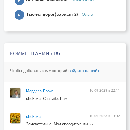
▶
Тебя всевышний я благодарю,
Тысяча дорог(вариант 2)
-
Ольга
За то, что есть любовь и я люблю,
▶
За то, что дал мне в жизни этот дар
И много лет я пью любви нектар!
КОММЕНТАРИИ (16)
Чтобы добавить комментарий
войдите на сайт
.
10.09.2023 в 22:11
Мордеев Борис
strekoza, Спасибо, Вам!
10.09.2023 в 10:02
strekoza
Замечательно! Мои аплодисменты +++