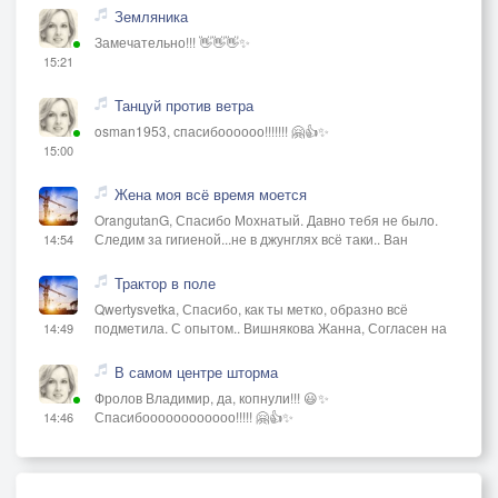
Земляника
Замечательно!!! 👋👋👋✨
15:21
Танцуй против ветра
osman1953, спасибоооооо!!!!!!! 🤗👍✨
15:00
Жена моя всё время моется
OrangutanG, Спасибо Мохнатый. Давно тебя не было.
Следим за гигиеной...не в джунглях всё таки.. Ван
14:54
Трактор в поле
Qwertysvetka, Спасибо, как ты метко, образно всё
подметила. С опытом.. Вишнякова Жанна, Согласен на
14:49
В самом центре шторма
Фролов Владимир, да, копнули!!! 😃✨
Спасибоооооооооооо!!!!! 🤗👍✨
14:46