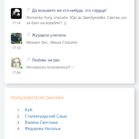
Да возьмите же кто-нибудь это сердце!
Romanko Yuriy, спасибо, Юр! 🙏 Qwertysvetka, Светик, шо
за бунт на корабле? :))
17:14
Журавли улетели
Михаил Энс , Миша Спасибо
17:12
Любовь на раз
Интересно получилось!!! ✨
17:04
ПОЛЬЗОВАТЕЛИ ОНЛАЙН
KsK
Сталинградский Саша
Ванина Светлана
Фёдорова Наталья