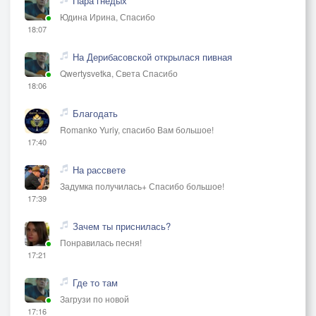
Пара гнедых
Юдина Ирина, Спасибо
18:07
На Дерибасовской открылася пивная
Qwertysvetka, Света Спасибо
18:06
Благодать
Romanko Yuriy, спасибо Вам большое!
17:40
На рассвете
Задумка получилась+ Спасибо большое!
17:39
Зачем ты приснилась?
Понравилась песня!
17:21
Где то там
Загрузи по новой
17:16