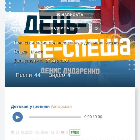
НАПИСАТЬ
ПОДПИСАТЬСЯ
Пою свои песни под написанную для меня музыку
Откуда
Минск
Дата рождения
27 Sep 1973
Песни
44
Видео
4
Детская утренняя
Авторская
▶
0:00 / 0:00
29.10.2025
1040
3
3
|
|
|
FREE