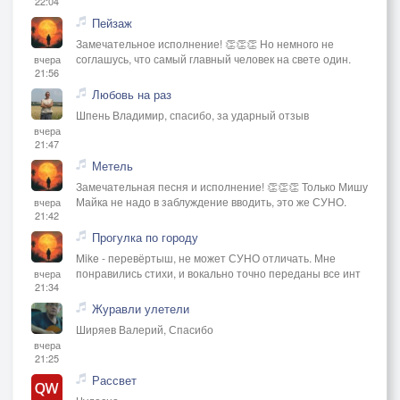
22:04
Пейзаж
Замечательное исполнение! 👏👏👏 Но немного не
соглашусь, что самый главный человек на свете один.
вчера
21:56
Любовь на раз
Шпень Владимир, спасибо, за ударный отзыв
вчера
21:47
Метель
Замечательная песня и исполнение! 👏👏👏 Только Мишу
Майка не надо в заблуждение вводить, это же СУНО.
вчера
21:42
Прогулка по городу
Mike - перевёртыш, не может СУНО отличать. Мне
понравились стихи, и вокально точно переданы все инт
вчера
21:34
Журавли улетели
Ширяев Валерий, Спасибо
вчера
21:25
Рассвет