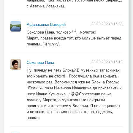
с Аветика Исаакяна).
28.03.2023 в 15:28
Афанасенко Валерий
Соколова Нина, толково ***.. молоток!
Марат, правее всегда тот, кто больше выпьет перед
пением.. ))) \шучу\
28.03.2023 в 15:19
Соколова Нина
Ну, почему не петь Блока? В музейных запасниках
его хранить не стоит!.. Прослушала оба варианта
несколько раз. Вспомнился уже не Блок, а Гоголь:
"Если бы губы Никанора Ивановича да приставить к
носу Ивана Кузьмича..."😀🙃Собственно пение
лучше у Марата, а музыкальные наигрыши-
проигрыши интереснее у Валерия. Я не специалист
и не знаю, как правильно сказать, но, надеюсь,
поняли.