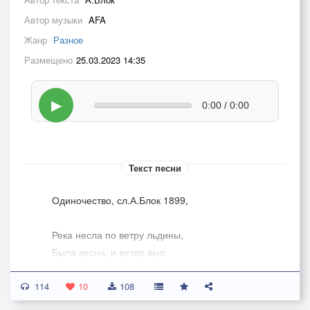
Автор музыки
AFA
Жанр
Разное
Размещено
25.03.2023 14:35
▶
0:00 / 0:00
Текст песни
Одиночество, сл.А.Блок 1899,
Река несла по ветру льдины,
Была весна, и ветер выл.
Из отпылавшего камина
114
Неясный мрак вечерний плыл.
10
108
И он сидел перед камином,