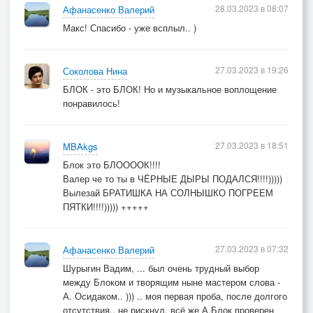
28.03.2023 в 08:07
Афанасенко Валерий
Макс! Спасибо - уже всплыл.. )
27.03.2023 в 19:26
Соколова Нина
БЛОК - это БЛОК! Но и музыкальное воплощение
понравилось!
27.03.2023 в 18:51
MBAkgs
Блок это БЛООООК!!!!
Валер че то ты в ЧЁРНЫЕ ДЫРЫ ПОДАЛСЯ!!!!)))))
Вылезай БРАТИШКА НА СОЛНЫШКО ПОГРЕЕМ
ПЯТКИ!!!!))))) +++++
27.03.2023 в 07:32
Афанасенко Валерий
Шурыгин Вадим, ... был очень трудный выбор
между Блоком и творящим ныне мастером слова -
А. Осидаком.. ))) .. моя первая проба, после долгого
отсутствия.. не рискнул, всё же А.Блок проверен