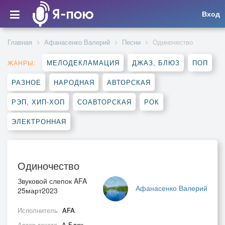
Вход
Главная
Афанасенко Валерий
Песни
Одиночество
МЕЛОДЕКЛАМАЦИЯ
ДЖАЗ, БЛЮЗ
ПОП
ЖАНРЫ:
РАЗНОЕ
НАРОДНАЯ
АВТОРСКАЯ
РЭП, ХИП-ХОП
СОАВТОРСКАЯ
РОК
ЭЛЕКТРОННАЯ
Одиночество
Звуковой слепок AFA
Афанасенко Валерий
25март2023
Исполнитель
AFA
Автор текста
А.Блок