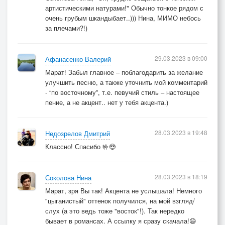
артистическими натурами!" Обычно тонкое рядом с
очень грубым шкандыбает..))) Нина, МИМО небось
за плечами?!)
29.03.2023 в 09:00
Афанасенко Валерий
Марат! Забыл главное – поблагодарить за желание
улучшить песню, а также уточнить мой комментарий
- “по восточному”, т.е. певучий стиль – настоящее
пение, а не акцент.. нет у тебя акцента.)
28.03.2023 в 19:48
Недозрелов Дмитрий
Классно! Спасибо 🤟😎
28.03.2023 в 18:19
Соколова Нина
Марат, зря Вы так! Акцента не услышала! Немного
"цыганистый" оттенок получился, на мой взгляд/
слух (а это ведь тоже "восток"!). Так нередко
бывает в романсах. А ссылку я сразу скачала!😄