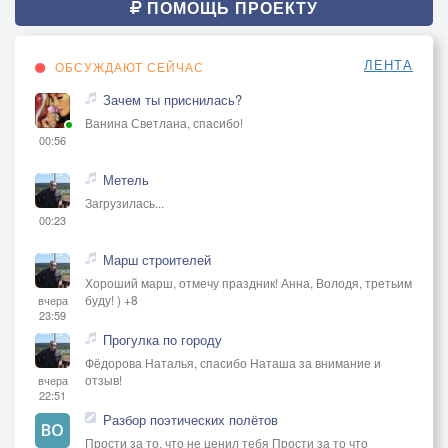
ПОМОЩЬ ПРОЕКТУ
ЛЕНТА
ОБСУЖДАЮТ СЕЙЧАС
Зачем ты приснилась?
Ванина Светлана, спасибо!
00:56
Метель
Загрузилась...
00:23
Марш строителей
Хороший марш, отмечу праздник! Анна, Володя, третьим
буду! ) +8
вчера
23:59
Прогулка по городу
Фёдорова Наталья, спасибо Наташа за внимание и
отзыв!
вчера
22:51
Разбор поэтических полётов
Прости за то, что не ценил тебя Прости за то что