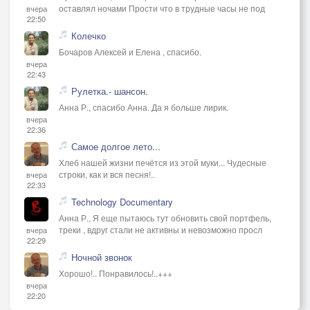
оставлял ночами Прости что в трудные часы не под
вчера
22:50
Колечко
Бочаров Алексей и Елена , спасибо.
вчера
22:43
Рулетка.- шансон.
Анна Р., спасибо Анна. Да я больше лирик.
вчера
22:36
Самое долгое лето...
Хлеб нашей жизни печётся из этой муки... Чудесные
строки, как и вся песня!..
вчера
22:33
Technology Documentary
Анна Р., Я еще пытаюсь тут обновить свой портфель,
треки , вдруг стали не активны и невозможно просл
вчера
22:29
Ночной звонок
Хорошо!.. Понравилось!..+++
вчера
22:20