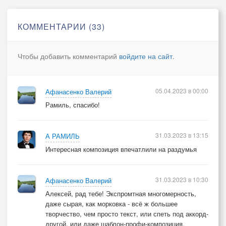
Осталось только пепла груду
Потухшим взглядом наблюдать…
КОММЕНТАРИИ (33)
Куда неслись его мечтанья?
Чтобы добавить комментарий
войдите на сайт
.
Пред чем склонялся бедный ум?
Он вспоминал свои метанья,
Будил тревоги прежних дум…
05.04.2023 в 00:00
Афанасенко Валерий
И было сладко быть усталым,
Рамиль, спасибо!
Отрадно так, как никогда,
Что сердце больше не желало
Ни потрясений, ни труда,
31.03.2023 в 13:15
А РАМИЛЬ
Ни лести, ни любви, ни славы,
Интересная композиция впечатлили на раздумья
Ни просветлений, ни утрат…
Воспоминанья величаво,
31.03.2023 в 10:30
Афанасенко Валерий
Как тучи, обняли закат,
Алексей, рад тебе! Экспромтная многомерность,
Нагромоздили груду башен,
даже сырая, как морковка - всё ж большее
Воздвигли стены, города,
творчество, чем просто текст, или спеть под аккорд-
Где небосклон был жёлт и страшен,
другой, или даже шаблон-профи-композиция.