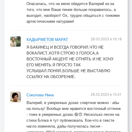
Опасалась, что на меня обидится Валерий из-за
того, что мне Ваше пение больше понравилось, а
выходит, наоборот! Ох, трудно общаться с тонкими
артистическими натурами!
28.03.2023 в 16:18
КАДЫРМЕТОВ МАРАТ
Я БАКИНЕЦ И ВСЕГДА ГОВОРИЛ,ЧТО НЕ
ВОКАЛИСТ,ХОТЯ СТРОЮ 3 ГОЛОСА,А
ВОСТОЧНЫЙ АКЦЕНТ НЕ ОТНЯТЬ И НЕ ХОЧУ
ЕГО МЕНЯТЬ.Я ПРОСТО ТАК
УСЛЫШАЛ.ПОНЯЛ,БОЛЬШЕ НЕ ВЫСТАВЛЮ
ССЫЛКУ НА ОБОЗРЕНИЕ.
28.03.2023 в 15:41
Соколова Нина
Валерий, в умеренных дозах спиртное можно - абы
на пользу! Вообще мне нравится восточный оттенок
- тоже в умеренных дозах.😄🙃 Несколько песен на
стихи Блока я тут публиковала. Кое-что в тексте
нагло изменяла, дабы получилась песня -
например, "Мой караван", восточная песня (перевод