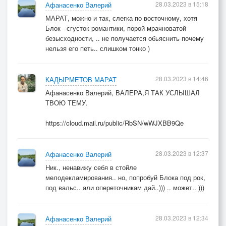
28.03.2023 в 15:18
Афанасенко Валерий
МАРАТ, можно и так, слегка по восточному, хотя
Блок - сгусток романтики, порой мрачноватой
безысходности, .. не получается обьяснить почему
нельзя его петь.. слишком тонко )
28.03.2023 в 14:46
КАДЫРМЕТОВ МАРАТ
Афанасенко Валерий, ВАЛЕРА,Я ТАК УСЛЫШАЛ
ТВОЮ ТЕМУ.
https://cloud.mail.ru/public/RbSN/wWJXBB9Qe
28.03.2023 в 12:37
Афанасенко Валерий
Ник., ненавижу себя в стойле
мелодекламирования.. но, попробуй Блока под рок,
под вальс.. али опереточникам дай..))) .. может.. )))
28.03.2023 в 12:34
Афанасенко Валерий