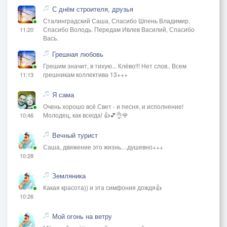
С днём строителя, друзья
Сталинградский Саша, Спасибо Шпень Владимир,
Спасибо Володь. Передам Ивлев Василий, Спасибо
11:20
Вась.
Грешная любовь
Грешим значит, в тихую... Клёво!!! Нет слов.. Всем
грешникам коллектива 13+++
11:13
Я сама
Очень хорошо всё Свет - и песня, и исполнение!
Молодец, как всегда! 👍💕👌🌹
10:46
Вечный турист
Саша, движение это жизнь…душевно+++
10:28
Земляника
Какая красота)) и эта симфония дождя👍
10:26
Мой огонь на ветру