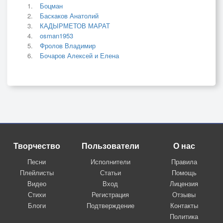
Боцман
Баскаков Анатолий
КАДЫРМЕТОВ МАРАТ
osman1953
Фролов Владимир
Бочаров Алексей и Елена
Творчество
Пользователи
О нас
Песни
Исполнители
Правила
Плейлисты
Статьи
Помощь
Видео
Вход
Лицензия
Стихи
Регистрация
Отзывы
Блоги
Подтверждение
Контакты
Политика