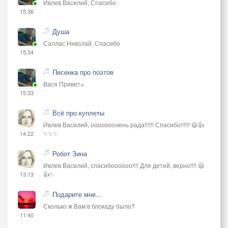
Ивлев Василий, Спасибо
15:36
Душа
Саллас Николай, Спасибо
15:34
Песенка про поэтов
Вася Привет+
15:33
Всё про куплеты
Ивлев Василий, ооооооочень рада!!!!!! Спасибо!!!!!! 😃👍
✨✨✨
14:22
Робот Зина
Ивлев Василий, спасибоооооо!!!! Для детей, верно!!!! 😃
👍✨
13:13
Подарите мне...
Сколько ж Вам в блокаду было?
11:40