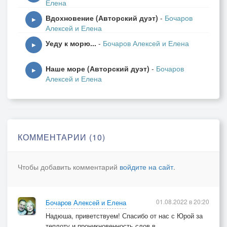
Елена
Светят Ваши глаза мне усталые,
Вдохновение (Авторский дуэт)
-
Бочаров
Пережившие горечь потерь.
▶
Алексей и Елена
Задержалась весна запоздалая,
Уеду к морю...
-
Бочаров Алексей и Елена
Постучалась беда в нашу дверь.
▶
Предстоят нам лихие сражения,
Наше море (Авторский дуэт)
-
Бочаров
Эшелоны идут на войну.
▶
Алексей и Елена
Потянулись морщинки траншеями,
Враг напал на родную страну.
Не плач, не тоскуй
И слёзы не лей,
КОММЕНТАРИИ (10)
Лишь крепче целуй,
Пролей на сердце мне елей.
Чтобы добавить комментарий
войдите на сайт
.
Труба всё зовёт,
Уйдём в ливень лет,
Пусть в сердце заживёт
01.08.2022 в 20:20
Бочаров Алексей и Елена
Удар судьбы, как сабли след -
Надюша, приветствуем! Спасибо от нас с Юрой за
как сабли след.
теплоту и проникновенность слов в