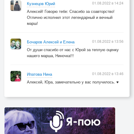
01.08.2022 в 14:24
Кузнецов Юрий
Дорогой верной,
Алексей! Говорю тебе: Спасибо за соавторство!
Тропой военной…
Отлично исполнил этот легендарный и вечный
В патронник лёг уже патрон.
марш!
Не лей сгоряча
01.08.2022 в 13:56
Бочаров Алексей и Елена
Слезу на погон,
От души спасибо от нас с Юрой за теплую оценку
И пусть горит свеча -
нашего марша, Ниночка!!!
Мы защитим священный трон.
Труба всё зовёт,
Уйдём в ливень лет.
01.08.2022 в 13:46
Ипатова Нина
А в сердце заживёт
Алексей, Юра, замечательно у вас получилось. ♥
Удар судьбы, как сабли след –
как сабли след.