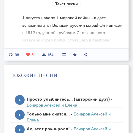
Текст песни
1 августа начало 1 мировой войны - к дате
вспомним этот Великий русский марш! Он написан
в 1912 году штаб-трубачом 7-го запасного
кавалерийского полка, стоявшего в Тамбове,
Василием Агапкиным. По существу, является
98
национальным маршем, символизирующим
5
164
проводы на войну, на военную службу или в
дальнее путешествие. За границами России
ПОХОЖИЕ ПЕСНИ
является одним из самых узнаваемых
«музыкальных символов» Российской империи,
Советского Союза и Российской Федерации.
Просто улыбнитесь... (авторский дуэт)
-
Текстов марша написано немало - как и
▶
Бочаров Алексей и Елена
исполнений. Соавтор Юрий Кузнецов написал
Только мне снится...
-
Бочаров Алексей и
свой замечательный, интересный и душевный
▶
Елена
текст к этому легендарному маршу - и предложил
Ах, этот рок-н-ролл!
-
Бочаров Алексей и
исполнить его для сделанного им клипа.
▶