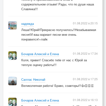
содержательном отзыве! Рады, что по душе наша
Идёт наш эскадрон
Славянка!!!
Под грозный сабельный звон.
Дорогой верной,
01.08.2022 в 20:15
надежда
Тропой военной…
Леша!!Юрий!Прекрасно получилось!!Незабываемая
В патронник лёг уже патрон.
песня!И ваш вариант песни мне очень
понравился!+лайк
Дорогой верной,
Тропой военной…
01.08.2022 в 17:34
Бочаров Алексей и Елена
В патронник лёг уже патрон.
Коля, привет! Спасибо тебе от нас с Юрой за
теплую оценку работы!!!
Светят Ваши глаза мне тревогою,
Вы стояли всю ночь у окна…
01.08.2022 в 17:25
Саллас Николай
Подарите улыбку в дорогу мне,
Великолепная работа! Браво, соавторы!!!👍👏👏👏
Золотого налейте вина.
Мы суровы деяниями грешными,
Но не снится нам Вечный Покой.
01.08.2022 в 16:13
Бочаров Алексей и Елена
Прошепчите молитву с надеждою,