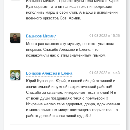
Баширов Михаил, Приветствуем тебя Миша с Юрой
Чтоб не ждал нас Небесный конвой.
Кузнецовым - это он написал текст и предложил
исполнить марш в свой клип. А марш в исполнении
военного оркестра Сов. Армии.
Не лей сгоряча
Слезу на погон,
И пусть горит свеча -
01.08.2022 в 15:26
Баширов Михаил
Мы защитим священный трон.
Много раз слышал эту музыку, но текст услышал
Труба всё зовёт,
впервые. Спасибо Алексею и Елене, что
Уйдём в ливень лет.
познакомили нас с этим знаменитым гимном.
А в сердце заживёт
Удар судьбы, как сабли след-
01.08.2022 в 14:43
Бочаров Алексей и Елена
как сабли след.
Юрий Кузнецов, Юрий, с нашей общей отличной и
значительной и нужной патриотической работой!
Идёт наш эскадрон
Спасибо за славные, интересные текст и клип! И я
от всей души поздравляю тебя с премьерой!!!
Под грозный сабельный звон.
Искренне желаю тебе здоровья, добра, вдохновения
Дорогой верной,
и много приятных минут настоящего творчества – а
Тропой военной…
работе долгой и счастливой судьбы!
В патронник лёг уже патрон.