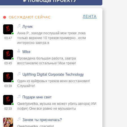
ПОМОЩЬ ПРОЕКТУ
ЛЕНТА
ОБСУЖДАЮТ СЕЙЧАС
Лучик
Анна Р., заходи послушай мои треки ,пока
только верхние 10 треков примерно , если
03:47
интересно завтра в
Mike
Проведена большая работа, завтра
восстановлю остальные! Мои треки!
03:45
Uplifting Digital Corporate Technology
Один из кайфовых треков моих восстановил!
Слушайте!
03:39
Подари мне свет
Qwertysvetka, музыка не может убить автора) ИИ
пофиг) Они все равно не музыканты
02:33
Зачем ты приснилась?
Qwertysvetka, спасибо!