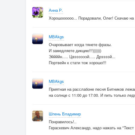
Анна Р.
Хорошоооооо... Порадовали, Олег! Скачаю на 
MBAkgs
Очаровывает когда тянете фразы.
И замедляете дикцию!!!)))))))
Эййййн..... Цвээээээй..... Дрээээй...
Портвейн к стати тож хорошо!!!
MBAkgs
Приятная на расслабоне песня Битников лежа
на солнце с 11:00 до 17:00. И пить только ледя
Шпень Владимир
Понравилось!..
Гераскевич Александр, надо нажать на "Текст 