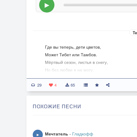
▶
Те
Где вы теперь, дети цветов,
Может Тибет или Тамбов.
Мёртвый сезон, листья в снегу,
Но без любви я не могу.
29
Стильный прикид сдан в гардероб,
4
65
Встал на прикол весь автостоп.
Лето любви стало зимой,
ПОХОЖИЕ ПЕСНИ
Время пришло двигать домой.
Я верю лето вновь придет,
Обилием цветов.
Мечтатель
-
Гладкофф
▶