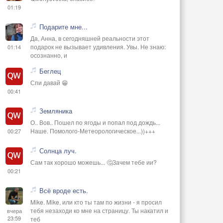
01:19
Подарите мне...
Да, Анна, в сегодняшней реальности этот
подарок не вызывает удивления. Увы. Не знаю:
01:14
осознанно, и
Беглец
Спи давай 😁
00:41
Земляника
О.. Вов.. Пошел по ягоды и попал под дождь...
Наше. Помолого-Метеорологическое...))+++
00:27
Солнца луч.
Сам так хорошо можешь... 🤔Зачем тебе ии?
00:21
Всё вроде есть.
Mike. Mike, или кто ты там по жизни - я просил
тебя незаходи ко мне на страницу. Ты накатил и
вчера
23:59
теб