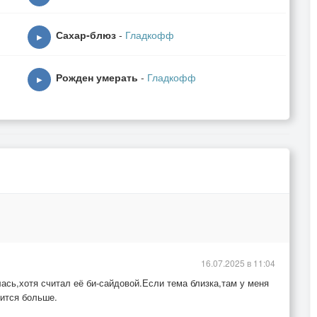
Сахар-блюз
-
Гладкофф
▶
Рожден умерать
-
Гладкофф
▶
16.07.2025 в 11:04
лась,хотя считал её би-сайдовой.Если тема близка,там у меня
вится больше.