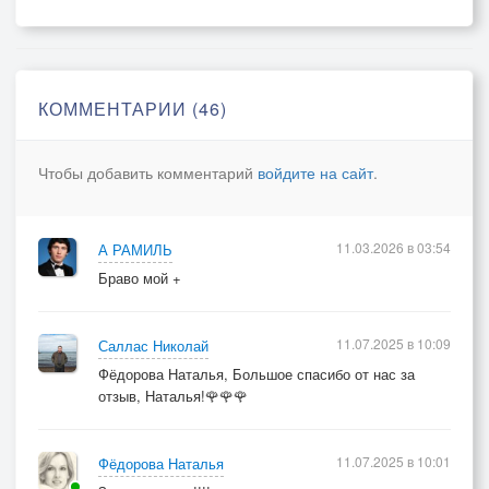
Припев.
Мне снится шёлк волос твоих,
КОММЕНТАРИИ (46)
Раздолье васильковое
И наше счастье, на двоих,
Чтобы добавить комментарий
войдите на сайт
.
Хмельное мотыльковое…
Мы вместе встретим тёплый май,
Под ливнями и грозами.
11.03.2026 в 03:54
А РАМИЛЬ
Навеки полюблю я край -
Браво мой +
Ромашковый, берёзовый…
Припев.
11.07.2025 в 10:09
Саллас Николай
Фёдорова Наталья, Большое спасибо от нас за
отзыв, Наталья!🌹🌹🌹
11.07.2025 в 10:01
Фёдорова Наталья