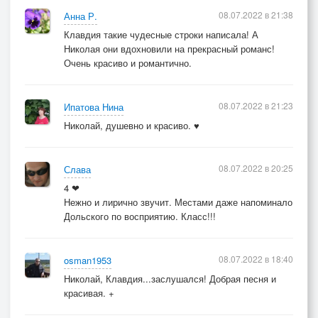
08.07.2022 в 21:38
Анна Р.
Клавдия такие чудесные строки написала! А
Николая они вдохновили на прекрасный романс!
Очень красиво и романтично.
08.07.2022 в 21:23
Ипатова Нина
Николай, душевно и красиво. ♥
08.07.2022 в 20:25
Слава
4 ❤
Нежно и лирично звучит. Местами даже напоминало
Дольского по восприятию. Класс!!!
08.07.2022 в 18:40
osman1953
Николай, Клавдия...заслушался! Добрая песня и
красивая. +