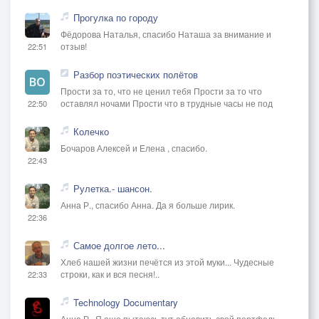
Прогулка по городу
Фёдорова Наталья, спасибо Наташа за внимание и
отзыв!
22:51
Разбор поэтических полётов
Прости за то, что не ценил тебя Прости за то что
оставлял ночами Прости что в трудные часы не под
22:50
Колечко
Бочаров Алексей и Елена , спасибо.
22:43
Рулетка.- шансон.
Анна Р., спасибо Анна. Да я больше лирик.
22:36
Самое долгое лето...
Хлеб нашей жизни печётся из этой муки... Чудесные
строки, как и вся песня!..
22:33
Technology Documentary
Анна Р., Я еще пытаюсь тут обновить свой портфель,