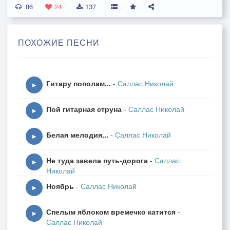
86
Приносит песни нежные
24
137
И для неё весной цветут
Лиловые подснежники.
ПОХОЖИЕ ПЕСНИ
Припев:
Там, под утро, алмазные звёзды
Гитару пополам...
-
Саллас Николай
Осторожно погасит рассвет.
▶
Отзовись! Я ищу безнадёжно,
Пой гитарная струна
-
Саллас Николай
Тебя, целую тысячу лет…
▶
Белая мелодия...
-
Саллас Николай
Опустишь руки белые
▶
Ты в волны серебристые.
Не туда завела путь-дорога
-
Саллас
Ах, что со мною сделали
▶
Николай
Глаза твои лучистые!
Ноябрь
-
Саллас Николай
Глаза твои бездонные,
▶
Озёра тёмно-синие
Спелым яблоком времечко катится
-
И называют все тебя
▶
Саллас Николай
Лесною берегинею…